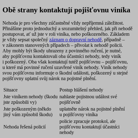
Obě strany kontaktují pojišťovnu viníka
Nehoda je pro všechny zúčastněné vždy nepříjemná záležitost.
Přinášíme proto jednoduchý a srozumitelný přehled, jak při nehodě
postupovat, ať už jste v roli viníka, nebo poškozeného. Základem
je vždy sepsat společný
záznam o dopravní nehodě
, případně –
v zákonem stanovených případech – přivolat k nehodě policii.
Aby mohly být škody uhrazeny z povinného ručení, je nutné,
aby pojišťovnu kontaktovali
oba účastníci nehody
, tedy viník
i poškozený. Oba však kontaktují tutéž pojišťovnu –
pojišťovnu,
u které má povinné ručení uzavřené viník nehody
. Viník nehody
svou pojišťovnu informuje o škodní události, poškozený u stejné
pojišťovny uplatní svůj nárok na pojistné plnění.
Situace
Postup hlášení nehody
Jste viníkem nehody (škodu
nahlaste pojistnou událost své
jste způsobili vy)
pojišťovně
Jste poškozeným (někdo
uplatněte nárok na pojistné plnění
jiný vám způsobil škodu)
u pojišťovny viníka
policie zpracuje protokol, ale
Nehoda řešená policií
pojišťovnu kontaktují účastníci
nehody