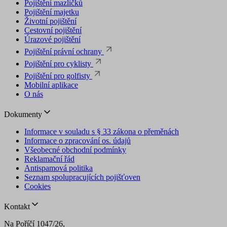
Pojištění mazlíčků
Pojištění majetku
Životní pojištění
Cestovní pojištění
Úrazové pojištění
Pojištění právní ochrany
Pojištění pro cyklisty
Pojištění pro golfisty
Mobilní aplikace
O nás
Dokumenty
Informace v souladu s § 33 zákona o přeměnách
Informace o zpracování os. údajů
Všeobecné obchodní podmínky
Reklamační řád
Antispamová politika
Seznam spolupracujících pojišťoven
Cookies
Kontakt
Na Poříčí 1047/26,