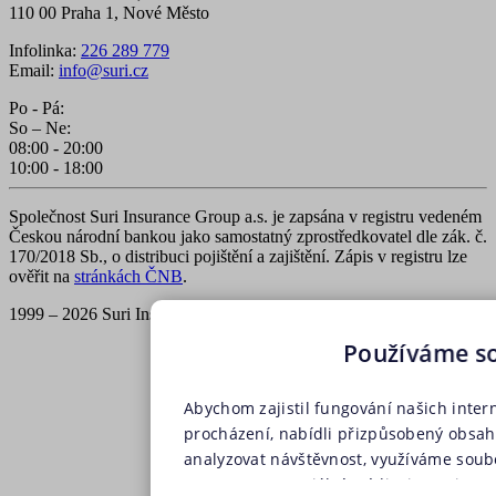
110 00 Praha 1, Nové Město
Infolinka:
226 289 779
Email:
info@suri.cz
Po - Pá:
So – Ne:
08:00 - 20:00
10:00 - 18:00
Společnost Suri Insurance Group a.s. je zapsána v registru vedeném
Českou národní bankou jako samostatný zprostředkovatel dle zák. č.
170/2018 Sb., o distribuci pojištění a zajištění. Zápis v registru lze
ověřit na
stránkách ČNB
.
1999 – 2026 Suri Insurance Group a.s., všechna práva vyhrazena
Používáme s
Abychom zajistil fungování našich inter
procházení, nabídli přizpůsobený obsa
analyzovat návštěvnost, využíváme soubo
partnery pro sociální média, inzerci a a