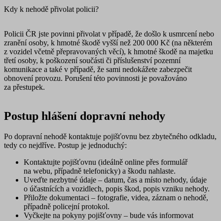
Kdy k nehodě přivolat policii?
Policii ČR jste povinni přivolat v případě, že došlo k usmrcení nebo
zranění osoby, k hmotné škodě vyšší než 200 000 Kč (na některém
z vozidel včetně přepravovaných věcí), k hmotné škodě na majetku
třetí osoby, k poškození součásti či příslušenství pozemní
komunikace a také v případě, že sami nedokážete zabezpečit
obnovení provozu. Porušení této povinnosti je považováno
za přestupek.
Postup hlášení dopravní nehody
Po dopravní nehodě kontaktuje pojišťovnu bez zbytečného odkladu,
tedy
co nejdříve
. Postup je jednoduchý:
Kontaktujte pojišťovnu
(ideálně online přes formulář
na webu, případně telefonicky) a škodu nahlaste.
Uveďte nezbytné údaje
– datum, čas a místo nehody, údaje
o účastnících a vozidlech, popis škod, popis vzniku nehody.
Přiložte dokumentaci
– fotografie, videa, záznam o nehodě,
případně policejní protokol.
Vyčkejte na pokyny
pojišťovny – bude vás informovat