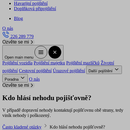
Havarijní pojištění
Doplňková připojištění
Blog
O nás
226 289 779
Ozvěte se mi
Open main menu
Pojištění vozidla
Pojištění majetku
Pojištění mazlíčků
Životní
pojištění
Cestovní pojištění
Úrazové pojištění
Další pojištění
O nás
Poradna
Ozvěte se mi
Kdo hlásí nehodu pojišťovně?
V případě dopravní nehody kontaktují pojišťovnu obě strany, tedy
viník nehody i poškozený.
Často kladené otázky
Kdo hlásí nehodu pojišťovně?