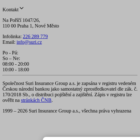
Kontakt
Na Poříčí 1047/26,
110 00 Praha 1, Nové Město
Infolinka:
226 289 779
Email:
info@suri.cz
Po - Pá:
So – Ne:
08:00 - 20:00
10:00 - 18:00
Společnost Suri Insurance Group a.s. je zapsána v registru vedeném
Českou národní bankou jako samostatný zprostředkovatel dle zák. č.
170/2018 Sb., o distribuci pojištění a zajištění. Zápis v registru lze
ověřit na
stránkách ČNB
.
1999 – 2026 Suri Insurance Group a.s., všechna práva vyhrazena