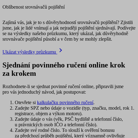
Oblíbenost srovnávačů pojištění
Zajímá vás, jak je to s důvěryhodností srovnávačů pojištění? Zjistili
jsme, jak je lidé vnímají a jak nejraději pojištění sjednávají. Podívejte
se na výsledky našeho průzkumu, který ukázal, jak důvěryhodně
srovnávače pojištění působí a v čem by se mohly zlepšit.
Ukázat výsledky průzkumu
Sjednání povinného ručení online krok
za krokem
Rozhodnete-li se sjednat povinné ručení online, připravili jsme
pro vás jednoduchý návod, jak postupovat:
Otevřete si
kalkulačku povinného ručení
.
Zadejte SPZ nebo údaje o vozidle
(typ, značku, model, rok 1.
registrace, objem a výkon motoru).
Zadejte údaje o vás
(věk, PSČ bydliště a telefonní číslo,
u právnických osob IČO a telefonní číslo).
Zadejte své rodné číslo
. To slouží k ověření bonusu
za předchozí průběh pojištění, který významně ovlivňuje