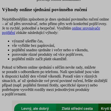
Výhody online sjednání povinného ručení
Nejoblíbenějším způsobem je dnes sjednání povinného ručení online
– ať už přes srovnávač, nebo přímo přes web konkrétní pojišťovny.
Je to rychlé, pohodlné a bezpečné. Využitím
online srovnávače
pojištění
získáte následující výhody:
výrazně
ušetříte čas
,
vše vyřídíte
bez papírování
,
pojištění snadno sjednáte
i večer nebo o víkendu
,
porovnáte různé produkty
od více pojišťoven,
pojištění může
začít platit okamžitě
.
Pokud si během online sjednání s něčím nevíte rady, můžete
se poradit
s odborníkem po telefonu
. Naši specialisté jsou vám
k dispozici každý den včetně víkendů. Poradí vám v různých
situacích, ať už sjednáváte své první povinné ručení, řešíte složitější
případ (např. pojištění firemní flotily, specifické úpravy) nebo
potřebujete vysvětlit rozdíly mezi jednotlivými produkty
a pojišťovnami.