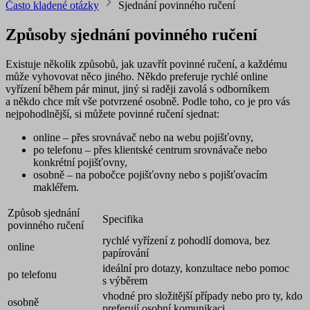
Často kladené otázky
Sjednání povinného ručení
Způsoby sjednání povinného ručení
Existuje několik způsobů, jak uzavřít povinné ručení, a každému
může vyhovovat něco jiného. Někdo preferuje rychlé online
vyřízení během pár minut, jiný si raději zavolá s odborníkem
a někdo chce mít vše potvrzené osobně. Podle toho, co je pro vás
nejpohodlnější, si můžete povinné ručení sjednat:
online
– přes srovnávač nebo na webu pojišťovny,
po telefonu
– přes klientské centrum srovnávače nebo
konkrétní pojišťovny,
osobně
– na pobočce pojišťovny nebo s pojišťovacím
makléřem.
Způsob sjednání
Specifika
povinného ručení
rychlé vyřízení z pohodlí domova, bez
online
papírování
ideální pro dotazy, konzultace nebo pomoc
po telefonu
s výběrem
vhodné pro složitější případy nebo pro ty, kdo
osobně
preferují osobní komunikaci