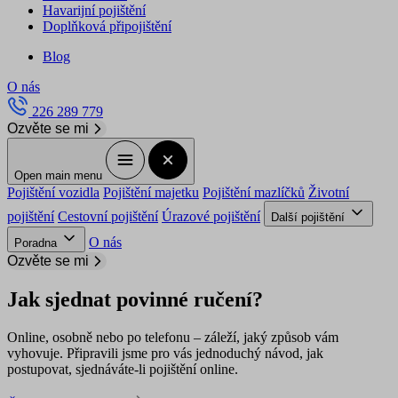
Havarijní pojištění
Doplňková připojištění
Blog
O nás
226 289 779
Ozvěte se mi
Open main menu
Pojištění vozidla
Pojištění majetku
Pojištění mazlíčků
Životní
pojištění
Cestovní pojištění
Úrazové pojištění
Další pojištění
O nás
Poradna
Ozvěte se mi
Jak sjednat povinné ručení?
Online, osobně nebo po telefonu – záleží, jaký způsob vám
vyhovuje. Připravili jsme pro vás jednoduchý návod, jak
postupovat, sjednáváte-li pojištění online.