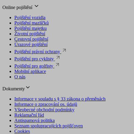
Online pojištění
Pojištění vozidla
Pojištění mazlíčků
Pojištění majetku
Životní pojištění
Cestovní pojištění
Úrazové pojištění
Pojištění právní ochrany
Pojištění pro cyklisty
Pojištění pro golfisty
Mobilní aplikace
O nás
Dokumenty
Informace v souladu s § 33 zákona o přeměnách
Informace o zpracování os. údajů
Všeobecné obchodní podmínky
Reklamační řád
Antispamová politika
Seznam spolupracujících pojišťoven
Cookies