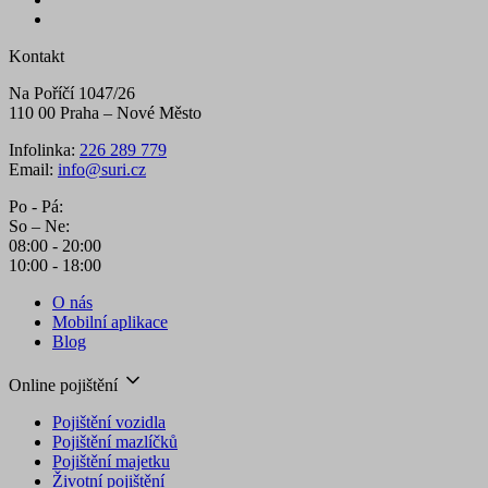
Kontakt
Na Poříčí 1047/26
110 00 Praha – Nové Město
Infolinka:
226 289 779
Zásadách ochrany osobních údajů
Zása
Email:
info@suri.cz
používání cookies
affiliate
.suri.cz
1 den
Po - Pá:
So – Ne:
08:00 - 20:00
10:00 - 18:00
www
O nás
Mobilní aplikace
https://www.suri.cz/kontakty/
Blog
gclid
1 rok
Online pojištění
Google
.suri.cz
https://www.suri.cz/informace-o-zpracovani
Pojištění vozidla
udaju/
Pojištění mazlíčků
Pojištění majetku
Životní pojištění
zde