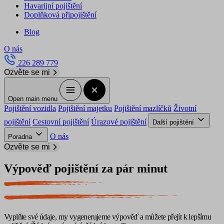
Havarijní pojištění
Doplňková připojištění
Blog
O nás
226 289 779
Ozvěte se mi
Open main menu
Pojištění vozidla
Pojištění majetku
Pojištění mazlíčků
Životní
pojištění
Cestovní pojištění
Úrazové pojištění
Další pojištění
O nás
Poradna
Ozvěte se mi
Výpověď pojištění za pár minut
Vyplňte své údaje, my vygenerujeme výpověď a můžete přejít k lepšímu