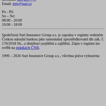
Email:
info@suri.cz
Po - Pá:
nezbytně nutné soubory
– zprostředkovávaj
So – Ne:
funkčnost stránky, web bez nich nemůže fu
08:00 - 20:00
Tyto cookies můžeme využívat i bez Vašeho
10:00 - 18:00
VISITOR_PRIVACY_METADATA
5
YouTube
měsíců
výkonové soubory
– shromažďují informace 
.youtube.com
4
přizpůsobení reklamy zájmům zákazníků, a
týdny
Společnost Suri Insurance Group a.s. je zapsána v registru vedeném
webových stránkách i mimo ně. Stejně jako
Českou národní bankou jako samostatný zprostředkovatel dle zák. č.
analytických cookies, je i pro využívání ma
170/2018 Sb., o distribuci pojištění a zajištění. Zápis v registru lze
ověřit na
stránkách ČNB
.
cookies nezbytný Váš předchozí souhlas
soubory cílení
– počítají návštěvnost webu
1999 – 2026 Suri Insurance Group a.s., všechna práva vyhrazena
anonymních statistik umožňují lépe pochop
návštěvníky a stránky tak neustále vylepšov
využívání analytických cookies, vždy vyžad
předchozí souhlas
funkční soubory
- umožňují, aby si webová 
zapamatovala informace, které mění, jak s
stránka chová nebo jak vypadá. Je to napřík
preferovaný jazyk nebo region, kde se nach