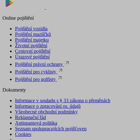
Poskytovatel
Název
Vyprší
/ Doména
Online pojištění
utm_campaign
.suri.cz
1 den
Pojištění vozidla
Pojištění mazlíčků
Pojištění majetku
Životní pojištění
Cestovní pojištění
Úrazové pojištění
Pojištění právní ochrany
Pojištění pro cyklisty
utm_medium
.suri.cz
1 den
Pojištění pro golfisty
Dokumenty
Informace v souladu s § 33 zákona o přeměnách
Informace o zpracování os. údajů
Všeobecné obchodní podmínky
Reklamační řád
Antispamová politika
Seznam spolupracujících pojišťoven
Cookies
utm_source
.suri.cz
1 den