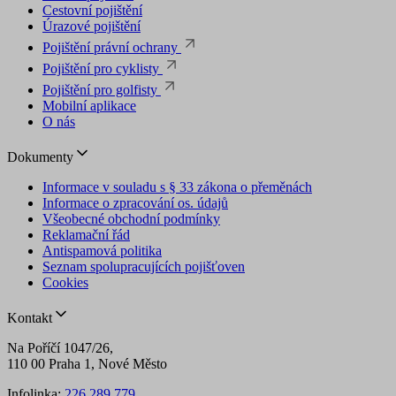
Cestovní pojištění
Úrazové pojištění
Pojištění právní ochrany
Pojištění pro cyklisty
testing
.suri.cz
1 den
Pojištění pro golfisty
Mobilní aplikace
O nás
leadgenia
.suri.cz
2
Dokumenty
týdny
Informace v souladu s § 33 zákona o přeměnách
Informace o zpracování os. údajů
Všeobecné obchodní podmínky
Reklamační řád
Antispamová politika
Seznam spolupracujících pojišťoven
Cookies
udid
.suri.cz
4
Kontakt
týdny
2 dny
Na Poříčí 1047/26,
110 00 Praha 1, Nové Město
Infolinka:
226 289 779