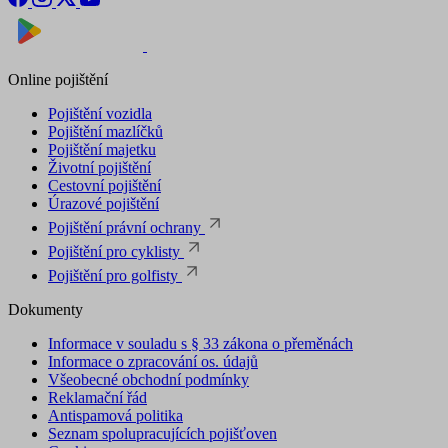
Nyní na
Stáhnout v
Online pojištění
Pojištění vozidla
Pojištění mazlíčků
Pojištění majetku
Životní pojištění
Cestovní pojištění
Úrazové pojištění
Pojištění právní ochrany
Pojištění pro cyklisty
Pojištění pro golfisty
Dokumenty
Informace v souladu s § 33 zákona o přeměnách
Informace o zpracování os. údajů
Všeobecné obchodní podmínky
Reklamační řád
Antispamová politika
Seznam spolupracujících pojišťoven