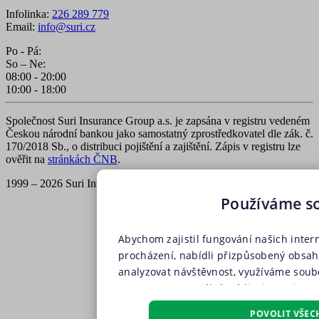
Infolinka:
226 289 779
Email:
info@suri.cz
Po - Pá:
So – Ne:
08:00 - 20:00
10:00 - 18:00
Společnost Suri Insurance Group a.s. je zapsána v registru vedeném
Českou národní bankou jako samostatný zprostředkovatel dle zák. č.
170/2018 Sb., o distribuci pojištění a zajištění. Zápis v registru lze
ověřit na
stránkách ČNB
.
1999 – 2026 Suri Insurance Group a.s., všechna práva vyhrazena
Používáme s
Abychom zajistil fungování našich inter
procházení, nabídli přizpůsobený obsa
analyzovat návštěvnost, využíváme soubo
partnery pro sociální média, inzerci a a
soubory, soubory cílení, funkční soubo
POVOLIT VŠEC