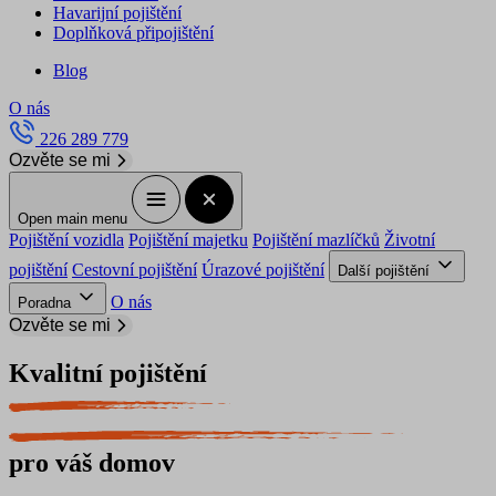
Havarijní pojištění
Doplňková připojištění
Blog
O nás
226 289 779
Ozvěte se mi
Open main menu
Pojištění vozidla
Pojištění majetku
Pojištění mazlíčků
Životní
pojištění
Cestovní pojištění
Úrazové pojištění
Další pojištění
O nás
Poradna
Ozvěte se mi
Kvalitní pojištění
pro váš domov