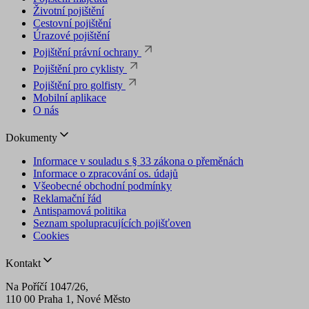
Životní pojištění
Cestovní pojištění
Úrazové pojištění
Pojištění právní ochrany
Pojištění pro cyklisty
Pojištění pro golfisty
Mobilní aplikace
O nás
Dokumenty
Informace v souladu s § 33 zákona o přeměnách
Informace o zpracování os. údajů
Všeobecné obchodní podmínky
Reklamační řád
Antispamová politika
Seznam spolupracujících pojišťoven
Cookies
Kontakt
Na Poříčí 1047/26,
110 00 Praha 1, Nové Město