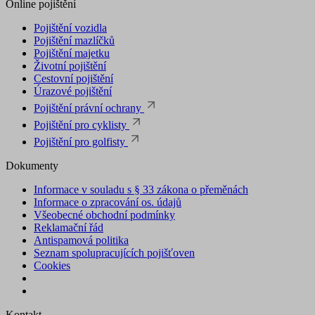
Online pojištění
Pojištění vozidla
Pojištění mazlíčků
Pojištění majetku
Životní pojištění
Cestovní pojištění
Úrazové pojištění
Pojištění právní ochrany
Pojištění pro cyklisty
Pojištění pro golfisty
Dokumenty
Informace v souladu s § 33 zákona o přeměnách
Informace o zpracování os. údajů
Všeobecné obchodní podmínky
Reklamační řád
Antispamová politika
Seznam spolupracujících pojišťoven
Cookies
Kontakt