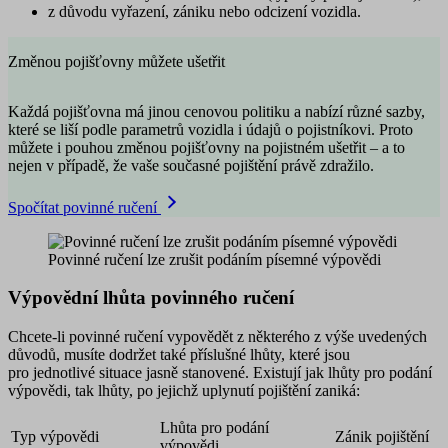
z důvodu vyřazení, zániku nebo odcizení vozidla.
Změnou pojišťovny můžete ušetřit
Každá pojišťovna má jinou cenovou politiku a nabízí různé sazby,
které se liší podle parametrů vozidla i údajů o pojistníkovi. Proto
můžete i pouhou změnou pojišťovny na pojistném ušetřit – a to
nejen v případě, že vaše současné pojištění právě zdražilo.
Spočítat povinné ručení
Povinné ručení lze zrušit podáním písemné výpovědi
Výpovědní lhůta povinného ručení
Chcete-li povinné ručení vypovědět z některého z výše uvedených
důvodů, musíte dodržet také příslušné lhůty, které jsou
pro jednotlivé situace jasně stanovené. Existují jak lhůty pro podání
výpovědi, tak lhůty, po jejichž uplynutí pojištění zaniká:
Lhůta pro podání
Typ výpovědi
Zánik pojištění
výpovědi