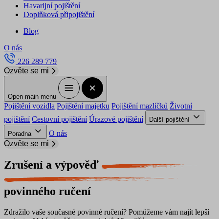
Havarijní pojištění
Doplňková připojištění
Blog
O nás
226 289 779
Ozvěte se mi
Open main menu
Pojištění vozidla
Pojištění majetku
Pojištění mazlíčků
Životní
pojištění
Cestovní pojištění
Úrazové pojištění
Další pojištění
O nás
Poradna
Ozvěte se mi
Zrušení a výpověď
povinného ručení
Zdražilo vaše současné povinné ručení? Pomůžeme vám najít lepší