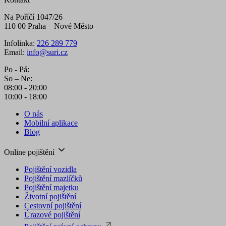
Na Poříčí 1047/26
110 00 Praha – Nové Město
Infolinka:
226 289 779
Email:
info@suri.cz
Po - Pá:
So – Ne:
08:00 - 20:00
10:00 - 18:00
O nás
Mobilní aplikace
Blog
Online pojištění
Pojištění vozidla
Pojištění mazlíčků
Pojištění majetku
Životní pojištění
Cestovní pojištění
Úrazové pojištění