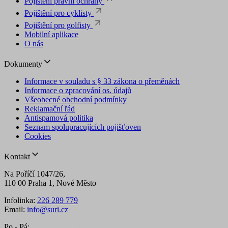
Pojištění právní ochrany
Pojištění pro cyklisty
Pojištění pro golfisty
Mobilní aplikace
O nás
Dokumenty
Informace v souladu s § 33 zákona o přeměnách
Informace o zpracování os. údajů
Všeobecné obchodní podmínky
Reklamační řád
Antispamová politika
Seznam spolupracujících pojišťoven
Cookies
Kontakt
Na Poříčí 1047/26,
110 00 Praha 1, Nové Město
Infolinka:
226 289 779
Email:
info@suri.cz
Po - Pá: