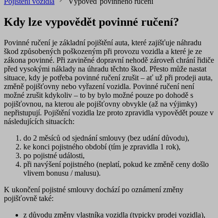
Pojištění vozidla
Výpověď povinného ručení
Kdy lze vypovědět povinné ručení?
Povinné ručení je základní pojištění auta, které zajišťuje náhradu
škod způsobených poškozeným při provozu vozidla a které je ze
zákona povinné. Při zaviněné dopravní nehodě zároveň chrání řidiče
před vysokými náklady na úhradu těchto škod. Přesto může nastat
situace, kdy je potřeba povinné ručení zrušit – ať už při prodeji auta,
změně pojišťovny nebo vyřazení vozidla. Povinné ručení není
možné zrušit kdykoliv – to by bylo možné pouze po dohodě s
pojišťovnou, na kterou ale pojišťovny obvykle (až na výjimky)
nepřistupují. Pojištění vozidla lze proto zpravidla vypovědět pouze v
následujících situacích:
do 2 měsíců od sjednání smlouvy
(bez udání důvodu),
ke konci pojistného období
(tím je zpravidla 1 rok),
po pojistné události
,
při navýšení pojistného
(neplatí, pokud ke změně ceny došlo
vlivem bonusu / malusu).
K ukončení pojistné smlouvy dochází po oznámení změny
pojišťovně také:
z důvodu změny vlastníka vozidla (typicky prodej vozidla),