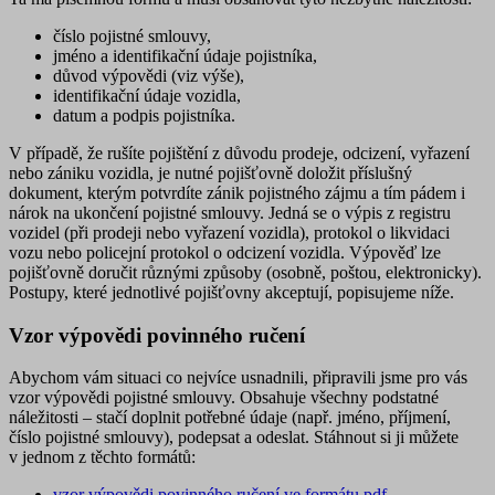
číslo pojistné smlouvy,
jméno a identifikační údaje pojistníka,
důvod výpovědi (viz výše),
identifikační údaje vozidla,
datum a podpis pojistníka.
V případě, že rušíte pojištění z důvodu prodeje, odcizení, vyřazení
nebo zániku vozidla, je nutné pojišťovně doložit příslušný
dokument, kterým potvrdíte zánik pojistného zájmu a tím pádem i
nárok na ukončení pojistné smlouvy. Jedná se o výpis z registru
vozidel (při prodeji nebo vyřazení vozidla), protokol o likvidaci
vozu nebo policejní protokol o odcizení vozidla. Výpověď lze
pojišťovně doručit různými způsoby (osobně, poštou, elektronicky).
Postupy, které jednotlivé pojišťovny akceptují, popisujeme níže.
Vzor výpovědi povinného ručení
Abychom vám situaci co nejvíce usnadnili, připravili jsme pro vás
vzor výpovědi pojistné smlouvy. Obsahuje všechny podstatné
náležitosti – stačí doplnit potřebné údaje (např. jméno, příjmení,
číslo pojistné smlouvy), podepsat a odeslat. Stáhnout si ji můžete
v jednom z těchto formátů:
vzor výpovědi povinného ručení ve formátu pdf
,