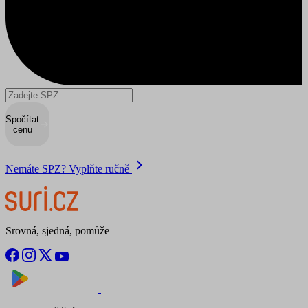
Spočítat
cenu
Nemáte SPZ? Vyplňte ručně
Srovná, sjedná, pomůže
Nyní na
Stáhnout v