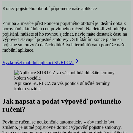
Konec pojistného období připomene naše aplikace
Zhruba 2 měsíce před koncem pojistného období je ideální doba k
porovnání aktuálních cen povinného ručení. Najdete-li výhodnější
pojištění, můžete si ho rovnou sjednat, navíc máte dostatek času na
výpověď stávající pojistné smlouvy . S hlídáním konce platnosti
pojistné smlouvy (a dalších důležitých termínů) vám pomůže naše
mobilní aplikace.
Vyzkoušet mobilní aplikaci SURI.CZ
Aplikace SURI.CZ za vás pohlídá důležité termíny
kolem vozidla
Jak napsat a podat výpověď povinného
ručení?
Povinné ručení se neukončuje automaticky – aby mohlo být
zrušeno, je nutné pojišťovně
doručit výpověď pojistné smlouvy
.
Ta má písemnou formu a musí obsahovat tyto nezbytné náležitosti: