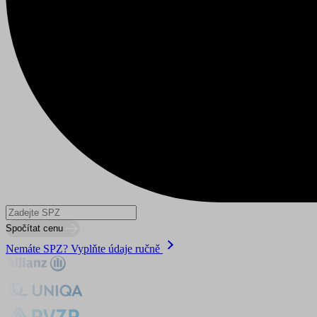
utm_medium
utm_source
affiliate
gclid
testing
leadgenia
udid
VISITOR_PRIVACY_METAD
Spočítat cenu
údajů
Zásadách použí
Nemáte SPZ? Vyplňte údaje ručně
pfp-uid
www.suri.cz
CookieScriptConsent