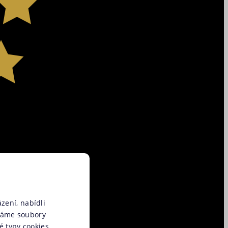
zení, nabídli
váme soubory
é typy cookies