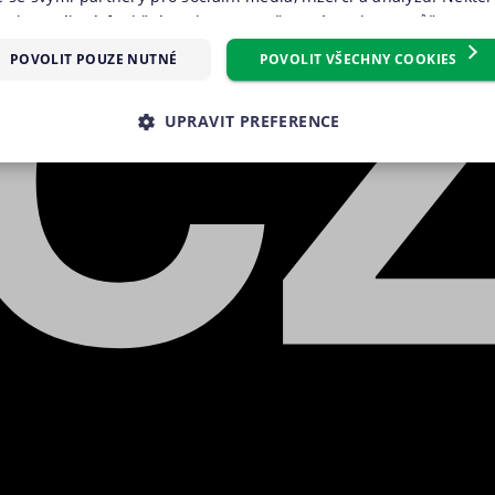
oubory cílení, funkční soubory, nezařazené soubory) můžeme vy
m, který můžete udělit zaškrtnutím políčka u příslušného druh
POVOLIT POUZE NUTNÉ
POVOLIT VŠECHNY COOKIES
reference“. Souhlas s použitím všech těchto typů cookies můžete 
knutím na tlačítko „Povolit všechny cookies“. Pokud si nepřejete 
UPRAVIT PREFERENCE
 volitelných typů cookies, klikněte na tlačítko „Povolit pouze nu
e tzv. nutné nebo funkční cookies, jejichž použití je nezbytné 
É SOUBORY
VÝKONOVÉ SOUBORY
SOUBORY CÍLENÍ
ookies můžete kdykoliv upravit na podstránce "Změnit nastavení 
 stránek. Další informace naleznete v našich
Zásadách ochrany 
RY
NEZAŘAZENÉ SOUBORY
souborů cookie
.“
é soubory
Výkonové soubory
Soubory cílení
Funkční soubory
Neza
kies zprostředkovávají základní funkčnost stránky, web bez nich nemůže fungovat. T
Poskytovatel
Vyprší
Popis
/ Doména
.suri.cz
1 den
Tento soubor cookie používáme pro správnou funkčno
záznamů bez dalšího detailu o relaci uživatele.