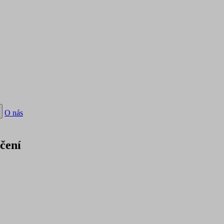
O nás
čení