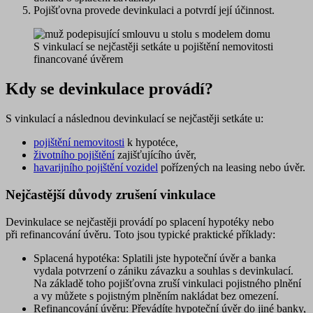
Pojišťovna provede devinkulaci a potvrdí její účinnost.
S vinkulací se nejčastěji setkáte u pojištění nemovitosti
financované úvěrem
Kdy se devinkulace provádí?
S vinkulací a následnou devinkulací se nejčastěji setkáte u:
pojištění nemovitosti
k hypotéce,
životního pojištění
zajišťujícího úvěr,
havarijního pojištění vozidel
pořízených na leasing nebo úvěr.
Nejčastější důvody zrušení vinkulace
Devinkulace se nejčastěji provádí po splacení hypotéky nebo
při refinancování úvěru. Toto jsou typické praktické příklady:
Splacená hypotéka
: Splatili jste hypoteční úvěr a banka
vydala potvrzení o zániku závazku a souhlas s devinkulací.
Na základě toho pojišťovna zruší vinkulaci pojistného plnění
a vy můžete s pojistným plněním nakládat bez omezení.
Refinancování úvěru
: Převádíte hypoteční úvěr do jiné banky,