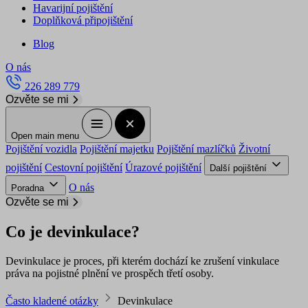
Havarijní pojištění
Doplňková připojištění
Blog
O nás
226 289 779
Ozvěte se mi
Open main menu
Pojištění vozidla
Pojištění majetku
Pojištění mazlíčků
Životní
pojištění
Cestovní pojištění
Úrazové pojištění
Další pojištění
O nás
Poradna
Ozvěte se mi
Co je devinkulace?
Devinkulace je proces, při kterém dochází ke zrušení vinkulace
práva na pojistné plnění ve prospěch třetí osoby.
Často kladené otázky
Devinkulace