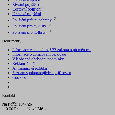
Životní pojištění
Cestovní pojištění
Úrazové pojištění
Pojištění právní ochrany
Pojištění pro cyklisty
Pojištění pro golfisty
Dokumenty
Informace v souladu s § 33 zákona o přeměnách
Informace o zpracování os. údajů
Všeobecné obchodní podmínky
Reklamační řád
Antispamová politika
Seznam spolupracujících pojišťoven
Cookies
Kontakt
Na Poříčí 1047/26
110 00 Praha – Nové Město