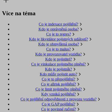
Více na téma
Co je indexace pojištění?
Kdo je oprávněná osoba?
Co je to regres?
Kdo je likvidátor pojistných událostí?
Kdo je obmyšlená osoba?
Co je to malus?
Kdo je provozovatel vozidla?
Kdo je pojistitel?
Co je vinkulace pojistného plnění?
Kdo je pojistník?
Kdo může pojistit auto?
Co je to přepojištění?
Co je allrisk pojištění?
Co je limit pojistného plnění?
Kdy vzniká pojištění?
Co je pojištění odpovědnosti z provozu vozidla?
Co je GAP pojištění?
Co je povinné ručení?