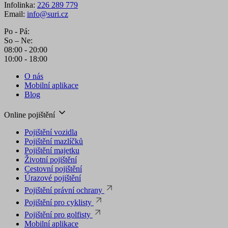
Infolinka:
226 289 779
Email:
info@suri.cz
Po - Pá:
So – Ne:
08:00 - 20:00
10:00 - 18:00
O nás
Mobilní aplikace
Blog
Online pojištění
Pojištění vozidla
Pojištění mazlíčků
Pojištění majetku
Životní pojištění
Cestovní pojištění
Úrazové pojištění
Pojištění právní ochrany
Pojištění pro cyklisty
Pojištění pro golfisty
Mobilní aplikace