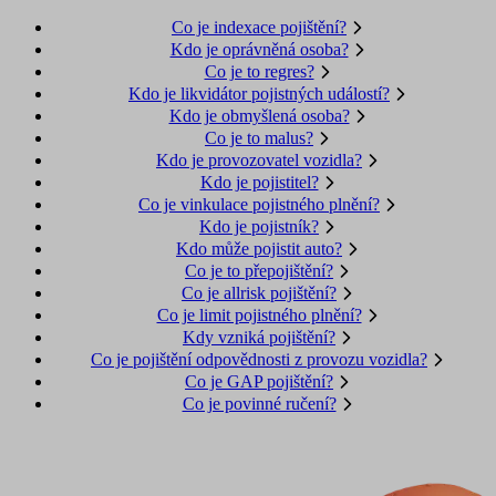
Co je indexace pojištění?
Kdo je oprávněná osoba?
Co je to regres?
Kdo je likvidátor pojistných událostí?
Kdo je obmyšlená osoba?
Co je to malus?
Kdo je provozovatel vozidla?
Kdo je pojistitel?
Co je vinkulace pojistného plnění?
Kdo je pojistník?
Kdo může pojistit auto?
Co je to přepojištění?
Co je allrisk pojištění?
Co je limit pojistného plnění?
Kdy vzniká pojištění?
Co je pojištění odpovědnosti z provozu vozidla?
Co je GAP pojištění?
Co je povinné ručení?