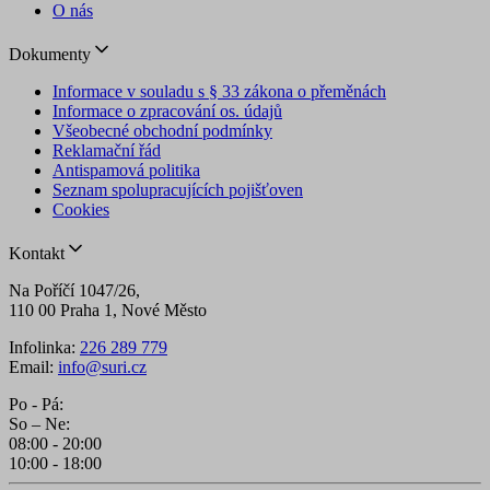
O nás
Dokumenty
Informace v souladu s § 33 zákona o přeměnách
Informace o zpracování os. údajů
Všeobecné obchodní podmínky
Reklamační řád
Antispamová politika
Seznam spolupracujících pojišťoven
Cookies
Kontakt
Na Poříčí 1047/26,
110 00 Praha 1, Nové Město
Infolinka:
226 289 779
Email:
info@suri.cz
Po - Pá:
So – Ne:
08:00 - 20:00
10:00 - 18:00