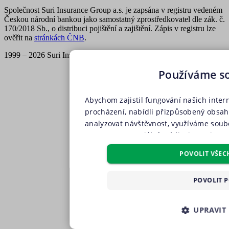
Společnost Suri Insurance Group a.s. je zapsána v registru vedeném
Českou národní bankou jako samostatný zprostředkovatel dle zák. č.
170/2018 Sb., o distribuci pojištění a zajištění. Zápis v registru lze
ověřit na
stránkách ČNB
.
1999 – 2026 Suri Insurance Group a.s., všechna práva vyhrazena
Používáme s
Abychom zajistil fungování našich inter
procházení, nabídli přizpůsobený obsa
analyzovat návštěvnost, využíváme soubo
partnery pro sociální média, inzerci a a
soubory, soubory cílení, funkční soubo
POVOLIT VŠEC
pouze s Vaším předchozím souhlasem, kt
příslušného druhu cookies pod tlačítkem
POVOLIT 
všech těchto typů cookies můžete uděli
tlačítko „Povolit všechny cookies“. Poku
žádného z volitelných typů cookies, klik
UPRAVIT
cookies“, a my budeme využívat pouze tz