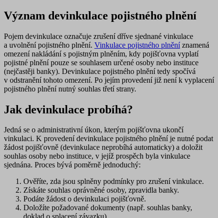
Význam devinkulace pojistného plnění
Pojem devinkulace označuje
zrušení dříve sjednané vinkulace
a uvolnění pojistného plnění
.
Vinkulace pojistného plnění
znamená
omezení nakládání s pojistným plněním, kdy pojišťovna vyplatí
pojistné plnění pouze se souhlasem určené osoby nebo instituce
(nejčastěji banky). Devinkulace pojistného plnění tedy spočívá
v odstranění tohoto omezení. Po jejím provedení již není k vyplacení
pojistného plnění nutný souhlas třetí strany.
Jak devinkulace probíhá?
Jedná se o
administrativní úkon
, kterým pojišťovna ukončí
vinkulaci. K provedení devinkulace pojistného plnění je nutné podat
žádost pojišťovně (devinkulace neprobíhá automaticky) a doložit
souhlas osoby nebo instituce, v jejíž prospěch byla vinkulace
sjednána
. Proces bývá poměrně jednoduchý:
Ověříte, zda jsou splněny podmínky pro zrušení vinkulace.
Získáte souhlas oprávněné osoby, zpravidla banky.
Podáte žádost o devinkulaci pojišťovně.
Doložíte požadované dokumenty (např. souhlas banky,
doklad o splacení závazku).