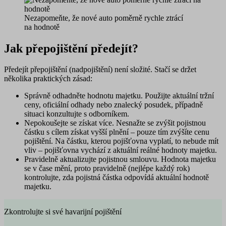
Nezapomeňte, že nové auto poměrně rychle ztrácí
na hodnotě
Jak přepojištění předejít?
Předejít přepojištění (nadpojištění) není složité. Stačí se držet
několika praktických zásad:
Správně odhadněte hodnotu majetku.
Použijte aktuální tržní
ceny, oficiální odhady nebo znalecký posudek, případně
situaci konzultujte s odborníkem.
Nepokoušejte se získat více.
Nesnažte se zvýšit pojistnou
částku s cílem získat vyšší plnění – pouze tím zvýšíte cenu
pojištění. Na částku, kterou pojišťovna vyplatí, to nebude mít
vliv – pojišťovna vychází z aktuální reálné hodnoty majetku.
Pravidelně aktualizujte pojistnou smlouvu.
Hodnota majetku
se v čase mění, proto pravidelně (nejlépe každý rok)
kontrolujte, zda pojistná částka odpovídá aktuální hodnotě
majetku.
Zkontrolujte si své havarijní pojištění