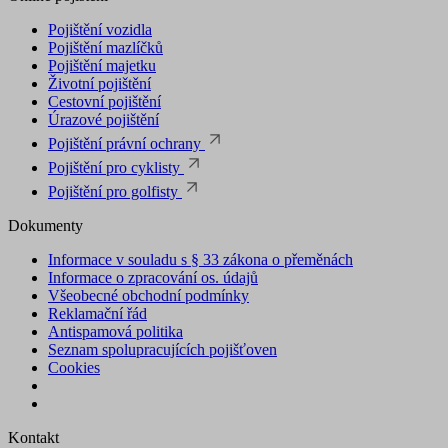
Pojištění vozidla
Pojištění mazlíčků
Pojištění majetku
Životní pojištění
Cestovní pojištění
Úrazové pojištění
Pojištění právní ochrany
Pojištění pro cyklisty
Pojištění pro golfisty
Dokumenty
Informace v souladu s § 33 zákona o přeměnách
Informace o zpracování os. údajů
Všeobecné obchodní podmínky
Reklamační řád
Antispamová politika
Seznam spolupracujících pojišťoven
Cookies
Kontakt