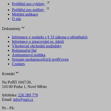
Pojištění pro cyklisty
Pojištění pro golfisty
Mobilní aplikace
O nás
Dokumenty
Informace v souladu s § 33 zákona o přeměnách
Informace o zpracování os. údajů
Všeobecné obchodní podmínky
Reklamační řád
Antispamová politika
Seznam spolupracujících pojišťoven
Cookies
Kontakt
Na Poříčí 1047/26,
110 00 Praha 1, Nové Město
Infolinka:
226 289 779
Email:
info@suri.cz
Po - Pá: