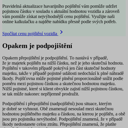
Pravidelná aktualizace havarijního pojištění vám pomůže udržet
pojistnou částku v souladu s aktuální hodnotou vozidla a zároveň
vám pomůže získat nejvýhodnější cenu pojištění. Využijte naši
online kalkulačku a najděte nabídku přesně podle svých potřeb.
Spočítat cenu pojištění vozidla
Opakem je podpojištění
Opakem přepojištění je podpojištění. To nastává v případě,
že je majetek pojištěn na nižší částku, než je jeho skutečná hodnota.
Pojištění v takovém případě pokrývá jen část skutečné hodnoty
majetku, takže v případě pojistné události
nedochází k plné náhradě
škody
. Pojišťovna může pojistné plnění proporcionálně snížit podle
poměru mezi pojistnou částkou a skutečnou hodnotou majetku.
Nižší pojistné, které si klient obvykle zajistí nižší pojistnou částkou,
se tak může nakonec nepříjemně prodražit.
Podpojištění i přepojištění (nadpojištění) jsou situace, kterým
je dobré se vyhnout. Obě znamenají nesoulad mezi skutečnou
hodnotou pojištěného majetku a částkou, na kterou je pojištěn, a obě
jsou pro pojistníka nevýhodné. Podpojištění znamená, že v případě
škody nedostanete celou ztrátu. Přepojištění znamená, že platíte