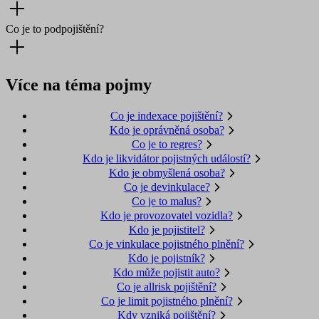
Co je to podpojištění?
Více na téma pojmy
Co je indexace pojištění?
Kdo je oprávněná osoba?
Co je to regres?
Kdo je likvidátor pojistných událostí?
Kdo je obmyšlená osoba?
Co je devinkulace?
Co je to malus?
Kdo je provozovatel vozidla?
Kdo je pojistitel?
Co je vinkulace pojistného plnění?
Kdo je pojistník?
Kdo může pojistit auto?
Co je allrisk pojištění?
Co je limit pojistného plnění?
Kdy vzniká pojištění?