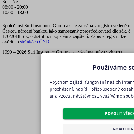
So – Ne:
08:00 - 20:00
10:00 - 18:00
Společnost Suri Insurance Group a.s. je zapsána v registru vedeném
Českou národní bankou jako samostatný zprostředkovatel dle zák. č.
170/2018 Sb., o distribuci pojištění a zajištění. Zápis v registru lze
ověřit na
stránkách ČNB
.
1999 – 2026 Suri Insurance Group a.s., všechna práva vyhrazena
Používáme s
Abychom zajistil fungování našich inter
procházení, nabídli přizpůsobený obsa
analyzovat návštěvnost, využíváme soubo
partnery pro sociální média, inzerci a a
soubory, soubory cílení, funkční soubo
POVOLIT VŠEC
pouze s Vaším předchozím souhlasem, kt
příslušného druhu cookies pod tlačítkem
POVOLIT 
všech těchto typů cookies můžete uděli