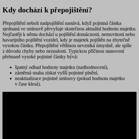
Kdy dochází k přepojištění?
Přepojištění neboli nadpojištění
nastává, když pojistná částka
sjednaná ve smlouvě převyšuje skutečnou aktuální hodnotu majetku.
Nejčastěji k němu dochází u pojištění domácnosti, nemovitosti nebo
havarijního pojištění vozidel, kdy je majetek pojištěn na zbytečně
vysokou částku. Přepojištění většinou nevzniká úmyslně, ale spíše
z důvodu chyby nebo neznalosti. Typickou příčinou stanovení
přehnaně vysoké pojistné částky bývá:
špatný odhad hodnoty majetku (nadhodnocení),
záměrná snaha získat vyšší pojistné plnění,
neaktualizace pojistné smlouvy (pokud hodnota majetku
v čase klesá).