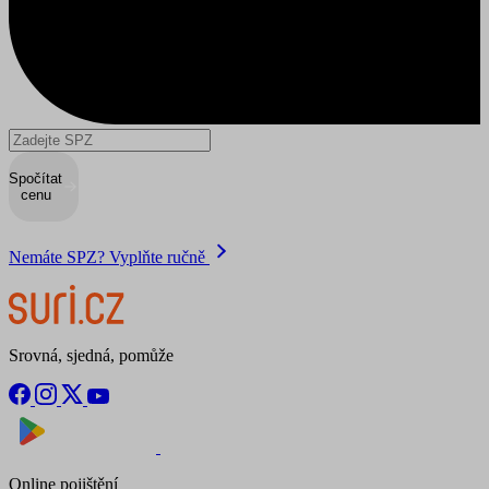
Spočítat
cenu
Nemáte SPZ? Vyplňte ručně
Srovná, sjedná, pomůže
Nyní na
Stáhnout v
Online pojištění