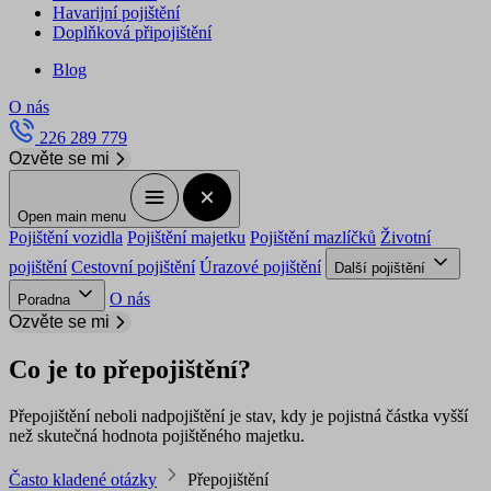
Havarijní pojištění
Doplňková připojištění
Blog
O nás
226 289 779
Ozvěte se mi
Open main menu
Pojištění vozidla
Pojištění majetku
Pojištění mazlíčků
Životní
pojištění
Cestovní pojištění
Úrazové pojištění
Další pojištění
O nás
Poradna
Ozvěte se mi
Co je to přepojištění?
Přepojištění neboli nadpojištění je stav, kdy je pojistná částka vyšší
než skutečná hodnota pojištěného majetku.
Často kladené otázky
Přepojištění