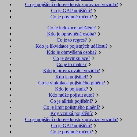
Co je pojištění odpovědnosti z provozu vozidla?
Co je GAP pojištění?
Co je povinné ručení?
Co je indexace pojištění?
Kdo je oprávněná osoba?
Co je to regres?
Kdo je likvidátor pojistných událostí?
Kdo je obmyšlená osoba?
Co je devinkulace?
Co je to malus?
Kdo je provozovatel vozidla?
Kdo je pojistitel?
Co je vinkulace pojistného plnění?
Kdo je pojistník?
Kdo může pojistit auto?
Co je allrisk pojištění?
Co je limit pojistného plnění?
Kdy vzniká pojištění?
Co je pojištění odpovědnosti z provozu vozidla?
Co je GAP pojištění?
Co je povinné ručení?