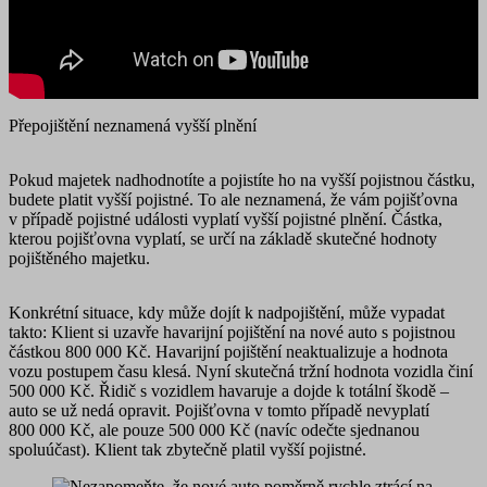
Přepojištění neznamená vyšší plnění
Pokud majetek nadhodnotíte a pojistíte ho na vyšší pojistnou částku,
budete platit vyšší pojistné. To ale neznamená, že vám pojišťovna
v případě pojistné události vyplatí vyšší pojistné plnění. Částka,
kterou pojišťovna vyplatí, se určí na základě skutečné hodnoty
pojištěného majetku.
Konkrétní situace, kdy může dojít k nadpojištění, může vypadat
takto: Klient si uzavře havarijní pojištění na nové auto s pojistnou
částkou 800 000 Kč. Havarijní pojištění neaktualizuje a hodnota
vozu postupem času klesá. Nyní skutečná tržní hodnota vozidla činí
500 000 Kč. Řidič s vozidlem havaruje a dojde k totální škodě –
auto se už nedá opravit. Pojišťovna v tomto případě nevyplatí
800 000 Kč, ale pouze 500 000 Kč (navíc odečte sjednanou
spoluúčast). Klient tak zbytečně platil vyšší pojistné.