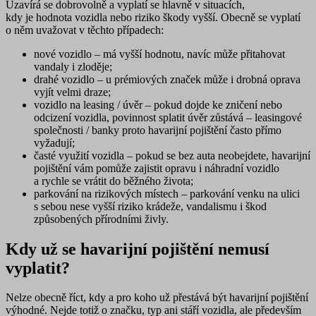
Uzavírá se dobrovolně a vyplatí se hlavně v situacích,
kdy je hodnota vozidla nebo riziko škody vyšší. Obecně se vyplatí
o něm uvažovat v těchto případech:
nové vozidlo
– má vyšší hodnotu, navíc může přitahovat
vandaly i zloděje;
drahé vozidlo
– u prémiových značek může i drobná oprava
vyjít velmi draze;
vozidlo na leasing / úvěr
– pokud dojde ke zničení nebo
odcizení vozidla, povinnost splatit úvěr zůstává – leasingové
společnosti / banky proto havarijní pojištění často přímo
vyžadují;
časté využití vozidla
– pokud se bez auta neobejdete, havarijní
pojištění vám pomůže zajistit opravu i náhradní vozidlo
a rychle se vrátit do běžného života;
parkování na rizikových místech
– parkování venku na ulici
s sebou nese vyšší riziko krádeže, vandalismu i škod
způsobených přírodními živly.
Kdy už se havarijní pojištění nemusí
vyplatit?
Nelze obecně říct, kdy a pro koho už přestává být havarijní pojištění
výhodné. Nejde totiž o značku, typ ani stáří vozidla, ale především