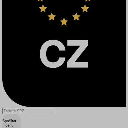
Spočítat
cenu