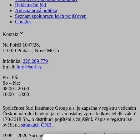
Reklamační řád
Antispamová politika
Seznam spolupracujících pojišťoven
Cookies
Kontakt
Na Poříčí 1047/26,
110 00 Praha 1, Nové Město
Infolinka:
226 289 779
Email:
info@suri.cz
Po - Pá:
So – Ne:
08:00 - 20:00
10:00 - 18:00
Společnost Suri Insurance Group a.s. je zapsána v registru vedeném
Českou národní bankou jako samostatný zprostředkovatel dle zák. č.
170/2018 Sb., o distribuci pojištění a zajištění. Zápis v registru lze
ověřit na
stránkách ČNB
.
1999 – 2026 Suri Insurance Group a.s., všechna práva vyhrazena