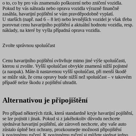
o to, co by pro vás znamenalo poškození nebo zničení vozidla.
Pokud by vás náhrada nebo oprava vozidla výrazně finančně
zasáhla, havarijní pojištění se vám pravděpodobně vyplatí.
U
starších
(např. nad 6 – 8 let)
nebo levnějších vozidel
je však třeba
porovnat cenu havarijního pojištění a aktuální hodnotu vozidla, resp.
náklady, na které by vyšla případná oprava vozidla.
Zvolte správnou spoluúčast
Cenu havarijního pojištění ovlivňuje mimo jiné výše spoluúčasti,
kterou si zvolíte. Vyšší spoluúčast obvykle znamená nižší pojistné
(a naopak). Máte-li nastavenou vyšší spoluúčast, při menší škodě
se může stát, že cena opravy bude nižší než spoluúčast – v takovém
případě nelze škodu z pojištění uhradit.
Alternativou je připojištění
Pro případ některých rizik, která standardně kryje havarijní pojištění,
se lze pojistit i jinak. Pokud si z jakéhokoliv důvodu nechcete
sjednávat havarijní pojištění, ale zároveň nechcete, aby vaše auto
zůstalo úplně bez ochrany, prozkoumejte možnosti připojištění
k povinnému ručení. K povinnému ručení si můžete sjednat jedno