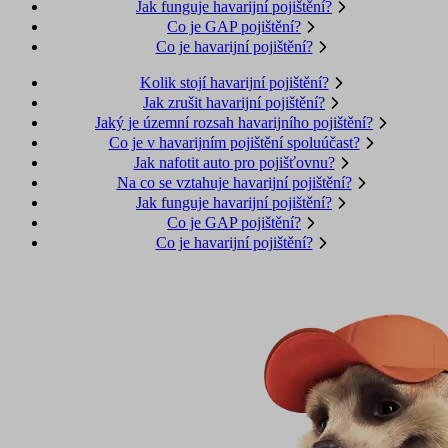
Jak funguje havarijní pojištění?
Co je GAP pojištění?
Co je havarijní pojištění?
Kolik stojí havarijní pojištění?
Jak zrušit havarijní pojištění?
Jaký je územní rozsah havarijního pojištění?
Co je v havarijním pojištění spoluúčast?
Jak nafotit auto pro pojišťovnu?
Na co se vztahuje havarijní pojištění?
Jak funguje havarijní pojištění?
Co je GAP pojištění?
Co je havarijní pojištění?