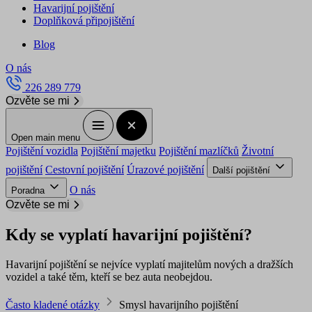
Havarijní pojištění
Doplňková připojištění
Blog
O nás
226 289 779
Ozvěte se mi
Open main menu
Pojištění vozidla
Pojištění majetku
Pojištění mazlíčků
Životní
pojištění
Cestovní pojištění
Úrazové pojištění
Další pojištění
O nás
Poradna
Ozvěte se mi
Kdy se vyplatí havarijní pojištění?
Havarijní pojištění se nejvíce vyplatí majitelům nových a dražších
vozidel a také těm, kteří se bez auta neobejdou.
Často kladené otázky
Smysl havarijního pojištění