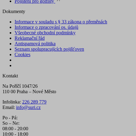
Pojištění pro golfisty
Dokumenty
Informace v souladu s § 33 zákona o přeměnách
Informace o zpracování os. údajů
Všeobecné obchodní podmínky
Reklamační řád
Antispamová politika
Seznam spolupracujících pojišťoven
Cookies
Kontakt
Na Poříčí 1047/26
110 00 Praha – Nové Město
Infolinka:
226 289 779
Email:
info@suri.cz
Po - Pá:
So – Ne:
08:00 - 20:00
10:00 - 18:00