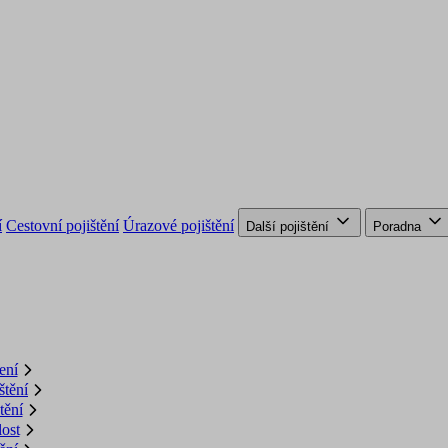
í
Cestovní pojištění
Úrazové pojištění
Další pojištění
Poradna
ení
štění
tění
lost