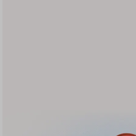
utm_medium
utm_source
affiliate
gclid
testing
leadgenia
udid
VISITOR_PRIVACY_METAD
údajů
Zásadách použí
pfp-uid
www.suri.cz
CookieScriptConsent