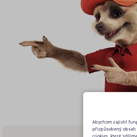
Abychom zajistil fun
přizpůsobený obsah 
cookies, které sdílím