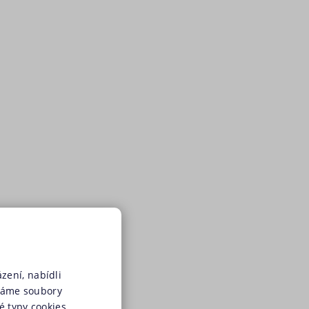
zení, nabídli
váme soubory
é typy cookies