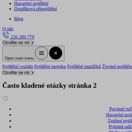
Havarijní pojištění
Doplňková připojištění
Blog
O nás
226 289 779
Ozvěte se mi
Open main menu
Pojištění vozidla
Pojištění majetku
Pojištění mazlíčků
Životní pojištěn
Ozvěte se mi
Často kladené otázky stránka 2
Povinné ruč
Havarijní poji
Zrušení pojiš
Pojistná udá