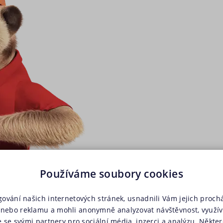
Používáme soubory cookies
gování našich internetových stránek, usnadnili Vám jejich prochá
nebo reklamu a mohli anonymně analyzovat návštěvnost, využí
e se svými partnery pro sociální média, inzerci a analýzu. Někter