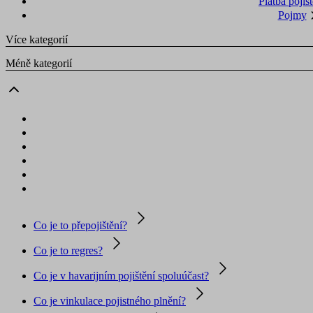
Platba pojišt
Pojmy
Více kategorií
Méně kategorií
Co je to přepojištění?
Co je to regres?
Co je v havarijním pojištění spoluúčast?
Co je vinkulace pojistného plnění?