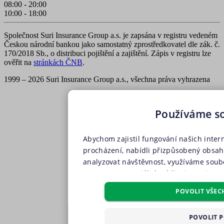
08:00 - 20:00
10:00 - 18:00
Společnost Suri Insurance Group a.s. je zapsána v registru vedeném
Českou národní bankou jako samostatný zprostředkovatel dle zák. č.
170/2018 Sb., o distribuci pojištění a zajištění. Zápis v registru lze
ověřit na
stránkách ČNB
.
1999 – 2026 Suri Insurance Group a.s., všechna práva vyhrazena
Používáme s
Abychom zajistil fungování našich inter
procházení, nabídli přizpůsobený obsa
analyzovat návštěvnost, využíváme soubo
partnery pro sociální média, inzerci a a
soubory, soubory cílení, funkční soubo
POVOLIT VŠEC
pouze s Vaším předchozím souhlasem, kt
příslušného druhu cookies pod tlačítkem
POVOLIT 
všech těchto typů cookies můžete uděli