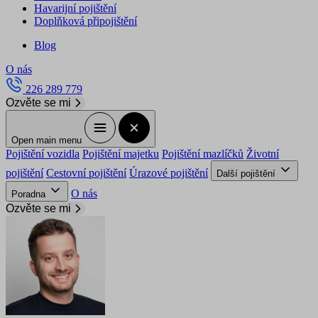
Havarijní pojištění
Doplňková připojištění
Blog
O nás
226 289 779
Ozvěte se mi
Open main menu
Pojištění vozidla
Pojištění majetku
Pojištění mazlíčků
Životní
pojištění
Cestovní pojištění
Úrazové pojištění
Další pojištění
O nás
Poradna
Ozvěte se mi