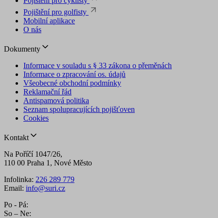
Pojištění pro cyklisty
Pojištění pro golfisty
Mobilní aplikace
O nás
Dokumenty
Informace v souladu s § 33 zákona o přeměnách
Informace o zpracování os. údajů
Všeobecné obchodní podmínky
Reklamační řád
Antispamová politika
Seznam spolupracujících pojišťoven
Cookies
Kontakt
Na Poříčí 1047/26,
110 00 Praha 1, Nové Město
Infolinka:
226 289 779
Email:
info@suri.cz
Po - Pá:
So – Ne: