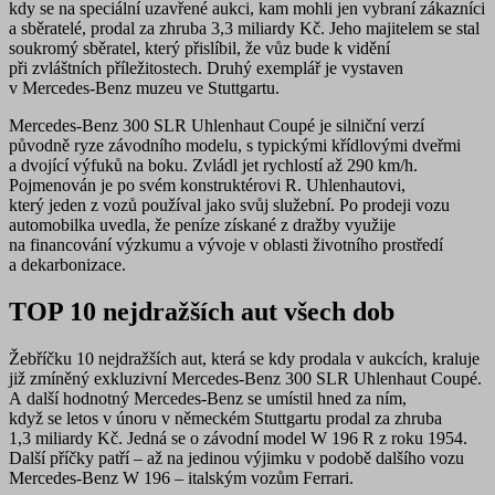
kdy se na speciální uzavřené aukci, kam mohli jen vybraní zákazníci
a sběratelé, prodal za zhruba
3,3 miliardy Kč
. Jeho majitelem se stal
soukromý sběratel, který přislíbil, že vůz bude k vidění
při zvláštních příležitostech. Druhý exemplář je vystaven
v Mercedes-Benz muzeu ve Stuttgartu.
Mercedes-Benz 300 SLR Uhlenhaut Coupé je
silniční verzí
původně ryze závodního modelu
, s typickými křídlovými dveřmi
a dvojící výfuků na boku. Zvládl jet rychlostí až 290 km/h.
Pojmenován je po svém konstruktérovi R. Uhlenhautovi,
který jeden z vozů používal jako svůj služební. Po prodeji vozu
automobilka uvedla, že peníze získané z dražby využije
na financování výzkumu a vývoje v oblasti životního prostředí
a dekarbonizace.
TOP 10 nejdražších aut všech dob
Žebříčku 10 nejdražších aut, která se kdy prodala v aukcích, kraluje
již zmíněný exkluzivní Mercedes-Benz 300 SLR Uhlenhaut Coupé.
A další hodnotný Mercedes-Benz se umístil hned za ním,
když se letos v únoru v německém Stuttgartu prodal za zhruba
1,3 miliardy Kč. Jedná se o závodní model W 196 R z roku 1954.
Další příčky patří – až na jedinou výjimku v podobě dalšího vozu
Mercedes-Benz W 196 – italským vozům Ferrari.