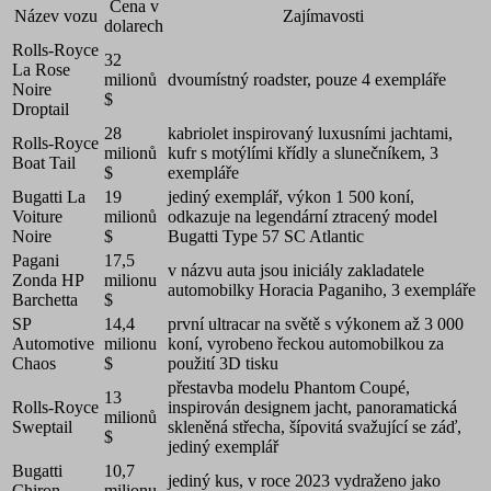
Cena v
Název vozu
Zajímavosti
dolarech
Rolls-Royce
32
La Rose
milionů
dvoumístný roadster, pouze 4 exempláře
Noire
$
Droptail
28
kabriolet inspirovaný luxusními jachtami,
Rolls-Royce
milionů
kufr s motýlími křídly a slunečníkem, 3
Boat Tail
$
exempláře
Bugatti La
19
jediný exemplář, výkon 1 500 koní,
Voiture
milionů
odkazuje na legendární ztracený model
Noire
$
Bugatti Type 57 SC Atlantic
Pagani
17,5
v názvu auta jsou iniciály zakladatele
Zonda HP
milionu
automobilky Horacia Paganiho, 3 exempláře
Barchetta
$
SP
14,4
první ultracar na světě s výkonem až 3 000
Automotive
milionu
koní, vyrobeno řeckou automobilkou za
Chaos
$
použití 3D tisku
přestavba modelu Phantom Coupé,
13
Rolls-Royce
inspirován designem jacht, panoramatická
milionů
Sweptail
skleněná střecha, šípovitá svažující se záď,
$
jediný exemplář
Bugatti
10,7
jediný kus, v roce 2023 vydraženo jako
Chiron
milionu