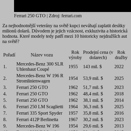
Ferrari 250 GTO | Zdroj: ferrari.com
Za nejhodnotnější veterány na světě kupci neváhají zaplatit desítky
milionů dolarů. Důvodem je jejich vzácnost, exkluzivita a historická
hodnota. Které modely tedy patří mezi 10 historicky nejdražších aut
na světě?
Rok
Prodejní cena (v
Rok
Pořadí
Název vozu
výroby
dolarech)
dražby
Mercedes-Benz 300 SLR
1.
1955
143 mil. $
2022
Uhlenhaut Coupé
Mercedes-Benz W 196 R
2.
1954
53,9 mil. $
2025
Stromlinienwagen
3.
Ferrari 250 GTO
1962
51,7 mil. $
2023
4.
Ferrari 250 GTO
1962
48,4 mil. $
2018
5.
Ferrari 250 GTO
1962
38,1 mil. $
2014
6.
Ferrari 250 LM Scaglietti
1964
36,3 mil. $
2025
7.
Ferrari 335 Sport Spyder
1957
35,8 mil. $
2016
8.
Ferrari 412P Berlinetta
1967
30,2 mil. $
2023
9.
Mercedes-Benz W 196
1954
29,6 mil. $
2013