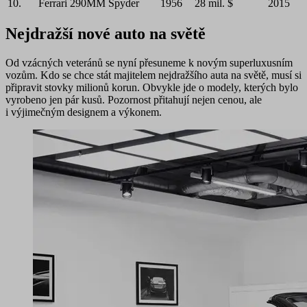
10.
Ferrari 290MM Spyder
1956
28 mil. $
2015
Nejdražší nové auto na světě
Od vzácných veteránů se nyní přesuneme k novým superluxusním
vozům. Kdo se chce stát majitelem nejdražšího auta na světě, musí si
připravit
stovky milionů korun
. Obvykle jde o modely, kterých bylo
vyrobeno jen pár kusů. Pozornost přitahují nejen cenou, ale
i výjimečným designem a výkonem.