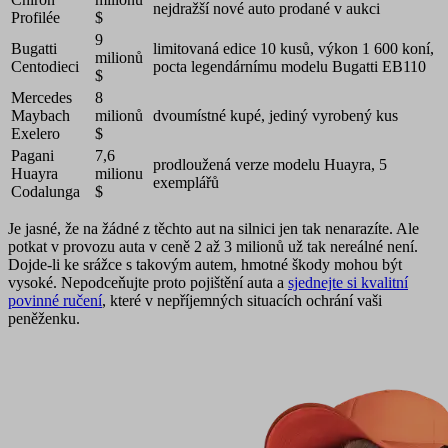
nejdražší nové auto prodané v aukci
Profilée
$
9
Bugatti
limitovaná edice 10 kusů, výkon 1 600 koní,
milionů
Centodieci
pocta legendárnímu modelu Bugatti EB110
$
Mercedes
8
Maybach
milionů
dvoumístné kupé, jediný vyrobený kus
Exelero
$
Pagani
7,6
prodloužená verze modelu Huayra, 5
Huayra
milionu
exemplářů
Codalunga
$
Je jasné, že na žádné z těchto aut na silnici jen tak nenarazíte. Ale
potkat v provozu auta v ceně 2 až 3 milionů už tak nereálné není.
Dojde-li ke srážce s takovým autem, hmotné škody mohou být
vysoké. Nepodceňujte proto pojištění auta a
sjednejte si kvalitní
povinné ručení
, které v nepříjemných situacích ochrání vaši
peněženku.