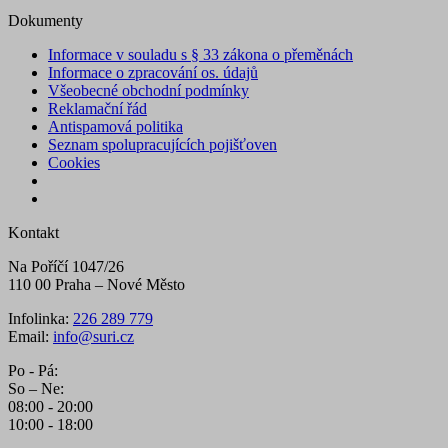
Dokumenty
Informace v souladu s § 33 zákona o přeměnách
Informace o zpracování os. údajů
Všeobecné obchodní podmínky
Reklamační řád
Antispamová politika
Seznam spolupracujících pojišťoven
Cookies
Kontakt
Na Poříčí 1047/26
110 00 Praha – Nové Město
Infolinka:
226 289 779
Email:
info@suri.cz
Po - Pá:
So – Ne:
08:00 - 20:00
10:00 - 18:00