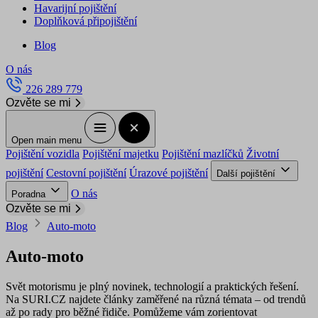
Havarijní pojištění
Doplňková připojištění
Blog
O nás
226 289 779
Ozvěte se mi
Open main menu
Pojištění vozidla
Pojištění majetku
Pojištění mazlíčků
Životní
pojištění
Cestovní pojištění
Úrazové pojištění
Další pojištění
O nás
Poradna
Ozvěte se mi
Blog
Auto-moto
Auto-moto
Svět motorismu je plný novinek, technologií a praktických řešení.
Na SURI.CZ najdete články zaměřené na různá témata – od trendů
až po rady pro běžné řidiče. Pomůžeme vám zorientovat