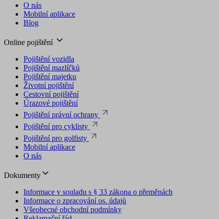
O nás
Mobilní aplikace
Blog
Online pojištění
Pojištění vozidla
Pojištění mazlíčků
Pojištění majetku
Životní pojištění
Cestovní pojištění
Úrazové pojištění
Pojištění právní ochrany
Pojištění pro cyklisty
Pojištění pro golfisty
Mobilní aplikace
O nás
Dokumenty
Informace v souladu s § 33 zákona o přeměnách
Informace o zpracování os. údajů
Všeobecné obchodní podmínky
Reklamační řád