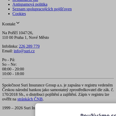
Antispamová politika
Seznam spolupracujících pojišťoven
Cookies
Kontakt
Na Poříčí 1047/26,
110 00 Praha 1, Nové Město
Infolinka:
226 289 779
Email:
info@suri.cz
Po - Pá:
So – Ne:
08:00 - 20:00
10:00 - 18:00
Společnost Suri Insurance Group a.s. je zapsána v registru vedeném
Českou národní bankou jako samostatný zprostředkovatel dle zák. č.
170/2018 Sb., o distribuci pojištění a zajištění. Zápis v registru lze
ověřit na
stránkách ČNB
.
1999 – 2026 Suri Insurance Group a.s., všechna práva vyhrazena
Používáme s