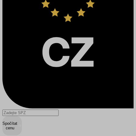
Spočítat
cenu