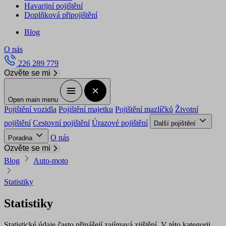
Havarijní pojištění
Doplňková připojištění
Blog
O nás
226 289 779
Ozvěte se mi
Open main menu
Pojištění vozidla
Pojištění majetku
Pojištění mazlíčků
Životní
pojištění
Cestovní pojištění
Úrazové pojištění
Další pojištění
O nás
Poradna
Ozvěte se mi
Blog
Auto-moto
Statistiky
Statistiky
Statistické údaje často přinášejí zajímavá zjištění. V této kategorii