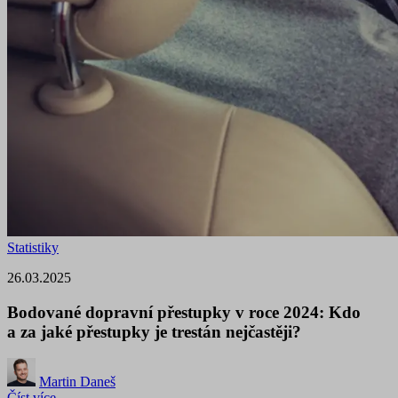
Statistiky
26.03.2025
Bodované dopravní přestupky v roce 2024: Kdo
a za jaké přestupky je trestán nejčastěji?
Martin Daneš
Číst více