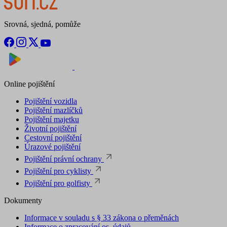
Srovná, sjedná, pomůže
Nyní na
Stáhnout v
Online pojištění
Pojištění vozidla
Pojištění mazlíčků
Pojištění majetku
Životní pojištění
Cestovní pojištění
Úrazové pojištění
Pojištění právní ochrany
Pojištění pro cyklisty
Pojištění pro golfisty
Dokumenty
Informace v souladu s § 33 zákona o přeměnách
Informace o zpracování os. údajů