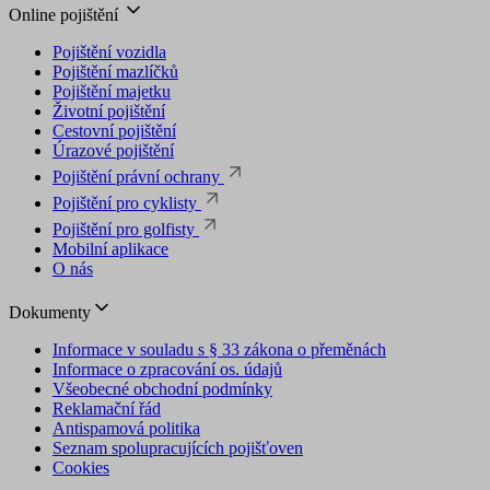
Online pojištění
Pojištění vozidla
Pojištění mazlíčků
Pojištění majetku
Životní pojištění
Cestovní pojištění
Úrazové pojištění
Pojištění právní ochrany
Pojištění pro cyklisty
Pojištění pro golfisty
Mobilní aplikace
O nás
Dokumenty
Informace v souladu s § 33 zákona o přeměnách
Informace o zpracování os. údajů
Všeobecné obchodní podmínky
Reklamační řád
Antispamová politika
Seznam spolupracujících pojišťoven
Cookies