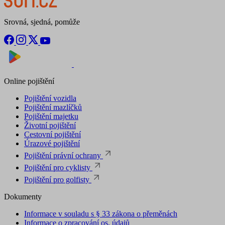
Srovná, sjedná, pomůže
Nyní na
Stáhnout v
Online pojištění
Pojištění vozidla
Pojištění mazlíčků
Pojištění majetku
Životní pojištění
Cestovní pojištění
Úrazové pojištění
Pojištění právní ochrany
Pojištění pro cyklisty
Pojištění pro golfisty
Dokumenty
Informace v souladu s § 33 zákona o přeměnách
Informace o zpracování os. údajů