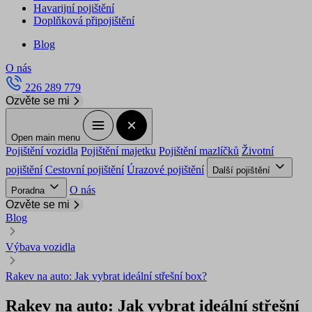
Havarijní pojištění
Doplňková připojištění
Blog
O nás
226 289 779
Ozvěte se mi
Open main menu
Pojištění vozidla
Pojištění majetku
Pojištění mazlíčků
Životní
pojištění
Cestovní pojištění
Úrazové pojištění
Další pojištění
O nás
Poradna
Ozvěte se mi
Blog
Výbava vozidla
Rakev na auto: Jak vybrat ideální střešní box?
Rakev na auto: Jak vybrat ideální střešní