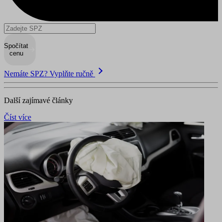
Spočítat
cenu
Nemáte SPZ? Vyplňte ručně
Další zajímavé články
Číst více