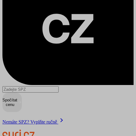
Spočítat
cenu
Nemáte SPZ? Vyplňte ručně