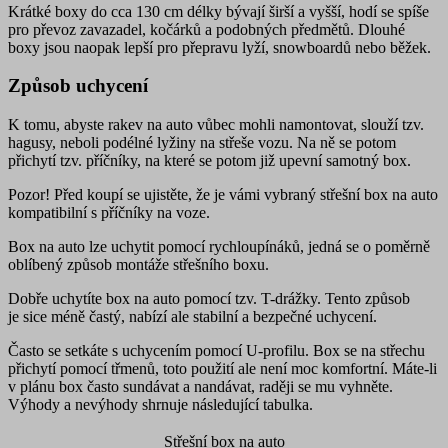
Krátké boxy do cca 130 cm délky
bývají širší a vyšší, hodí se spíše
pro převoz zavazadel, kočárků a podobných předmětů.
Dlouhé
boxy
jsou naopak lepší pro přepravu lyží, snowboardů nebo běžek.
Způsob uchycení
K tomu, abyste rakev na auto vůbec mohli namontovat, slouží tzv.
hagusy
, neboli podélné lyžiny na střeše vozu. Na ně se potom
přichytí tzv.
příčníky
, na které se potom již upevní samotný box.
Pozor!
Před koupí se ujistěte, že je vámi vybraný střešní box na auto
kompatibilní s příčníky na voze.
Box na auto lze uchytit pomocí
rychloupínáků
, jedná se o poměrně
oblíbený způsob montáže střešního boxu.
Dobře uchytíte box na auto pomocí tzv.
T-drážky
. Tento způsob
je sice méně častý, nabízí ale stabilní a bezpečné uchycení.
Často se setkáte s uchycením pomocí
U-profilu
. Box se na střechu
přichytí pomocí třmenů, toto použití ale není moc komfortní. Máte-li
v plánu box často sundávat a nandávat, raději se mu vyhněte.
Výhody a nevýhody shrnuje následující tabulka.
Střešní box na auto