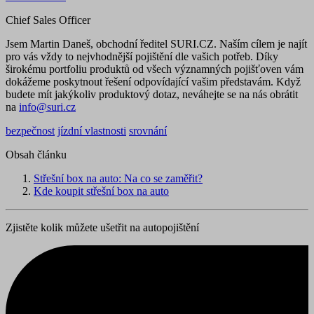
Chief Sales Officer
Jsem Martin Daneš, obchodní ředitel SURI.CZ. Naším cílem je najít
pro vás vždy to nejvhodnější pojištění dle vašich potřeb. Díky
širokému portfoliu produktů od všech významných pojišťoven vám
dokážeme poskytnout řešení odpovídající vašim představám. Když
budete mít jakýkoliv produktový dotaz, neváhejte se na nás obrátit
na
info@suri.cz
bezpečnost
jízdní vlastnosti
srovnání
Obsah článku
Střešní box na auto: Na co se zaměřit?
Kde koupit střešní box na auto
Zjistěte kolik můžete ušetřit na autopojištění