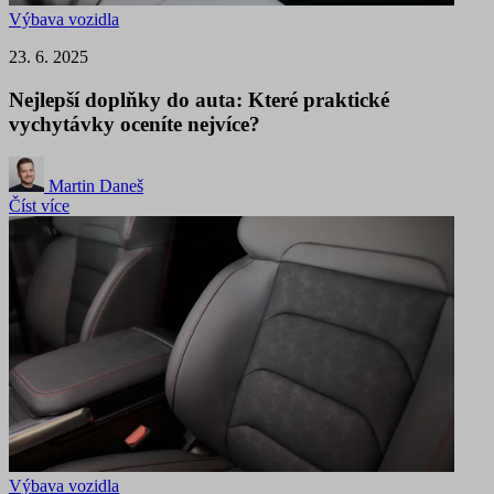
Výbava vozidla
23. 6. 2025
Nejlepší doplňky do auta: Které praktické
vychytávky oceníte nejvíce?
Martin Daneš
Číst více
Výbava vozidla