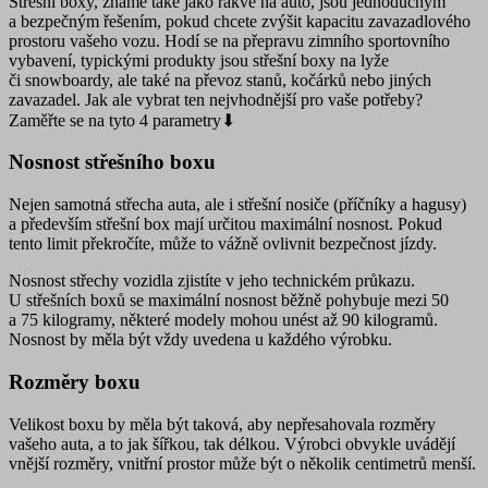
Střešní boxy
, známé také jako rakve na auto, jsou jednoduchým
a bezpečným řešením, pokud chcete zvýšit kapacitu zavazadlového
prostoru vašeho vozu. Hodí se na přepravu zimního sportovního
vybavení, typickými produkty jsou střešní boxy na lyže
či snowboardy, ale také na převoz stanů, kočárků nebo jiných
zavazadel.
Jak ale vybrat ten nejvhodnější pro vaše potřeby?
Zaměřte se na tyto 4 parametry⬇
Nosnost střešního boxu
Nejen samotná střecha auta, ale i střešní nosiče (příčníky a hagusy)
a především střešní box mají určitou maximální nosnost. Pokud
tento limit překročíte, může to vážně ovlivnit bezpečnost jízdy.
Nosnost střechy vozidla zjistíte v jeho technickém průkazu.
U střešních boxů se maximální nosnost běžně pohybuje mezi 50
a 75 kilogramy
, některé modely mohou unést až 90 kilogramů.
Nosnost by měla být vždy uvedena u každého výrobku.
Rozměry boxu
Velikost boxu by měla být taková, aby nepřesahovala rozměry
vašeho auta, a to jak šířkou, tak délkou. Výrobci obvykle uvádějí
vnější rozměry, vnitřní prostor může být o několik centimetrů menší.