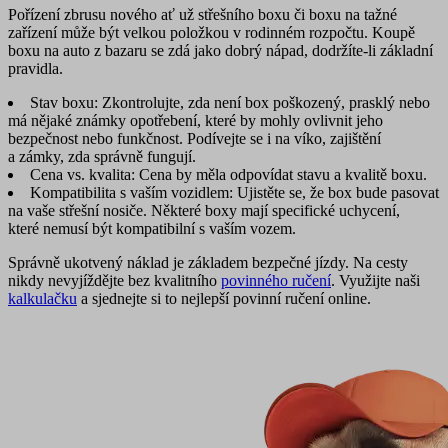
Pořízení zbrusu nového ať už střešního boxu či boxu na tažné
zařízení může být velkou položkou v rodinném rozpočtu. Koupě
boxu na auto z bazaru se zdá jako dobrý nápad, dodržíte-li základní
pravidla.
Stav boxu
: Zkontrolujte, zda není box poškozený, prasklý nebo
má nějaké známky opotřebení, které by mohly ovlivnit jeho
bezpečnost nebo funkčnost. Podívejte se i na víko, zajištění
a zámky, zda správně fungují.
Cena vs. kvalita
: Cena by měla odpovídat stavu a kvalitě boxu.
Kompatibilita s vaším vozidlem
: Ujistěte se, že box bude pasovat
na vaše střešní nosiče. Některé boxy mají specifické uchycení,
které nemusí být kompatibilní s vaším vozem.
Správně ukotvený náklad je základem bezpečné jízdy. Na cesty
nikdy nevyjíždějte bez kvalitního
povinného ručení
. Využijte naši
kalkulačku
a sjednejte si to nejlepší povinní ručení online.