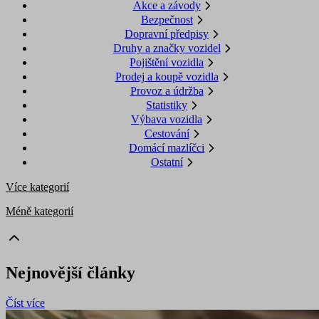
Akce a závody
Bezpečnost
Dopravní předpisy
Druhy a značky vozidel
Pojištění vozidla
Prodej a koupě vozidla
Provoz a údržba
Statistiky
Výbava vozidla
Cestování
Domácí mazlíčci
Ostatní
Více kategorií
Méně kategorií
Nejnovější články
Číst více