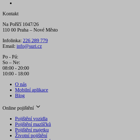
Kontakt
Na Poříčí 1047/26
110 00 Praha – Nové Město
Infolinka:
226 289 779
Email:
info@suri.cz
Po - Pá:
So – Ne:
08:00 - 20:00
10:00 - 18:00
O nás
Mobilní aplikace
Blog
Online pojištění
Pojištění vozidla
Pojištění mazlíčků
Pojištění majetku
Životní pojištění