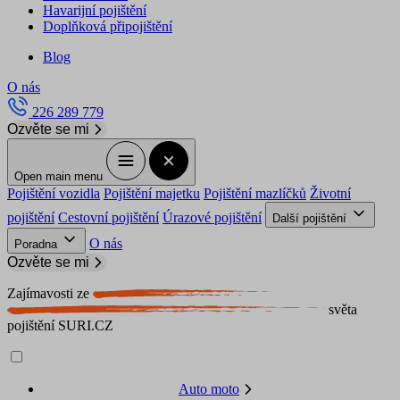
Havarijní pojištění
Doplňková připojištění
Blog
O nás
226 289 779
Ozvěte se mi
Open main menu
Pojištění vozidla
Pojištění majetku
Pojištění mazlíčků
Životní
pojištění
Cestovní pojištění
Úrazové pojištění
Další pojištění
O nás
Poradna
Ozvěte se mi
Zajímavosti ze
světa
pojištění SURI.CZ
Auto moto