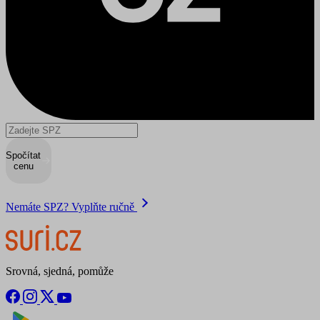
Spočítat
cenu
Nemáte SPZ? Vyplňte ručně
Srovná, sjedná, pomůže
Nyní na
Stáhnout v