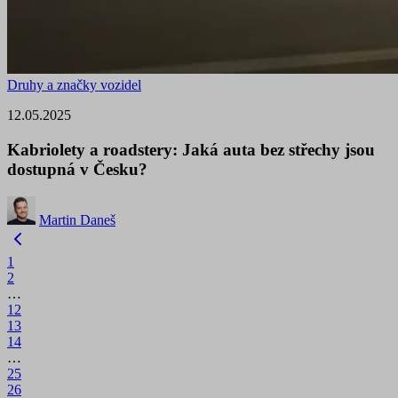
Druhy a značky vozidel
12.05.2025
Kabriolety a roadstery: Jaká auta bez střechy jsou
dostupná v Česku?
Martin Daneš
1
2
…
12
13
14
…
25
26