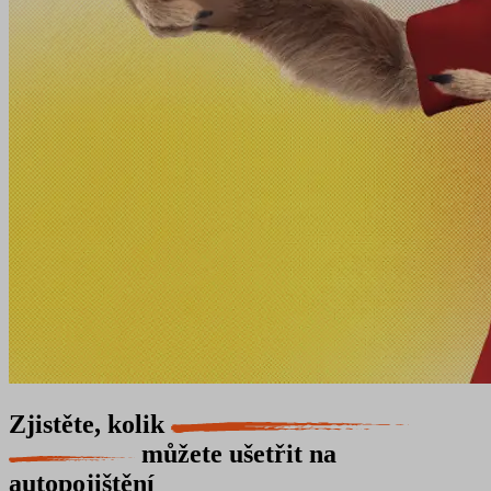
Zjistěte, kolik
můžete ušetřit na
autopojištění