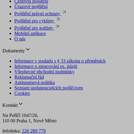
Cestovní pojištění
Úrazové pojištění
Pojištění právní ochrany
Pojištění pro cyklisty
Pojištění pro golfisty
Mobilní aplikace
O nás
Dokumenty
Informace v souladu s § 33 zákona o přeměnách
Informace o zpracování os. údajů
Všeobecné obchodní podmínky
Reklamační řád
Antispamová politika
Seznam spolupracujících pojišťoven
Cookies
Kontakt
Na Poříčí 1047/26,
110 00 Praha 1, Nové Město
Infolinka:
226 289 779