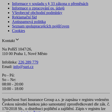
Informace v souladu s § 33 zákona o přeměnách
Informace o zpracování os. údajů
Všeobecné obchodní podmínky
Reklamační řád
Antispamová politika
Seznam spolupracujících pojišťoven
Cookies
Kontakt
Na Poříčí 1047/26,
110 00 Praha 1, Nové Město
Infolinka:
226 289 779
Email:
info@suri.cz
Po - Pá:
So – Ne:
08:00 - 20:00
10:00 - 18:00
Společnost Suri Insurance Group a.s. je zapsána v registru vedeném
Českou národní bankou jako samostatný zprostředkovatel dle zák. č.
170/2018 Sb., o distribuci pojištění a zajištění. Zápis v registru lze