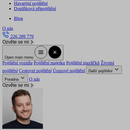
Havarijní pojištění
Doplňková připojištění
Blog
O nás
226 289 779
Ozvěte se mi
Open main menu
Pojištění vozidla
Pojištění majetku
Pojištění mazlíčků
Životní
pojištění
Cestovní pojištění
Úrazové pojištění
Další pojištění
O nás
Poradna
Ozvěte se mi