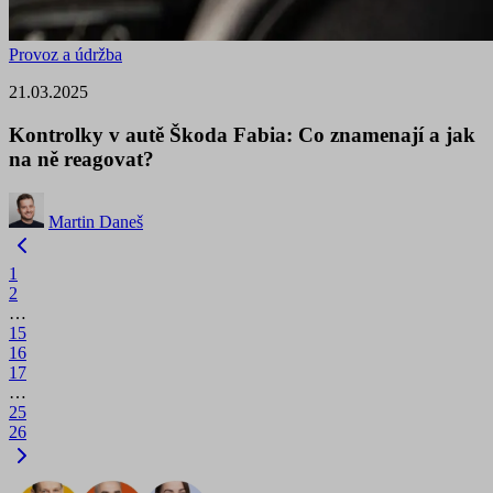
Provoz a údržba
21.03.2025
Kontrolky v autě Škoda Fabia: Co znamenají a jak
na ně reagovat?
Martin Daneš
1
2
…
15
16
17
…
25
26