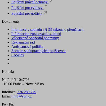
Pojištění právní ochrany
Pojištění pro cyklisty
Pojištění pro golfisty
Dokumenty
Informace v souladu s § 33 zákona o přeměnách
Informace o zpracování os. údajů
Všeobecné obchodní podmínky
Reklamační řád
Antispamová politika
Seznam spolupracujících pojišťoven
Cookies
Kontakt
Na Poříčí 1047/26
110 00 Praha – Nové Město
Infolinka:
226 289 779
Email:
info@suri.cz
Po - Pá: