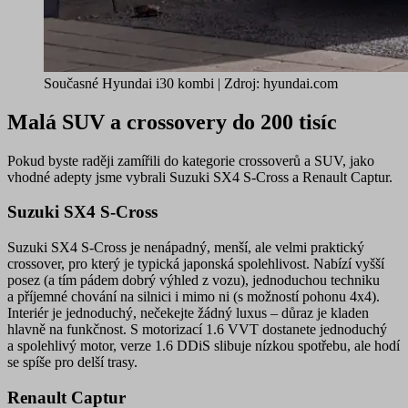
Současné Hyundai i30 kombi | Zdroj: hyundai.com
Malá SUV a crossovery do 200 tisíc
Pokud byste raději zamířili do kategorie crossoverů a SUV, jako
vhodné adepty jsme vybrali
Suzuki SX4 S-Cross
a
Renault Captur
.
Suzuki SX4 S-Cross
Suzuki SX4 S-Cross je
nenápadný, menší, ale velmi praktický
crossover, pro který je typická japonská
spolehlivost
. Nabízí
vyšší
posez
(a tím pádem dobrý výhled z vozu), jednoduchou techniku
a příjemné chování na silnici i mimo ni (s možností pohonu 4x4).
Interiér je
jednoduchý
, nečekejte žádný luxus –
důraz je kladen
hlavně na funkčnost
. S motorizací 1.6 VVT dostanete jednoduchý
a spolehlivý motor, verze 1.6 DDiS slibuje nízkou spotřebu, ale hodí
se spíše pro delší trasy.
Renault Captur