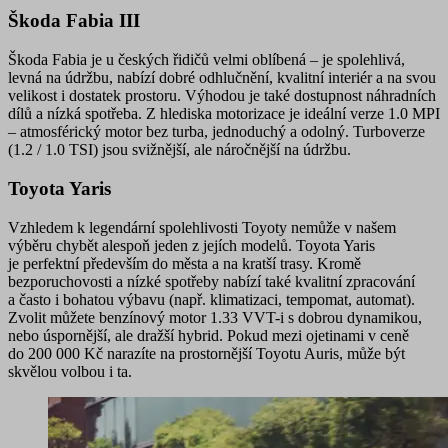
Škoda Fabia III
Škoda Fabia je u českých řidičů velmi
oblíbená
– je
spolehlivá
,
levná na údržbu
, nabízí dobré odhlučnění,
kvalitní interiér
a na svou
velikost i dostatek prostoru. Výhodou je také
dostupnost náhradních
dílů a nízká spotřeba
. Z hlediska motorizace je ideální verze 1.0 MPI
– atmosférický motor bez turba, jednoduchý a odolný. Turboverze
(1.2 / 1.0 TSI) jsou svižnější, ale náročnější na údržbu.
Toyota Yaris
Vzhledem k legendární
spolehlivosti
Toyoty nemůže v našem
výběru chybět alespoň jeden z jejích modelů. Toyota Yaris
je perfektní především do města a na kratší trasy. Kromě
bezporuchovosti a
nízké spotřeby
nabízí také
kvalitní zpracování
a často i
bohatou výbavu
(např. klimatizaci, tempomat, automat).
Zvolit můžete benzínový motor 1.33 VVT-i s dobrou dynamikou,
nebo úspornější, ale dražší hybrid. Pokud mezi ojetinami v ceně
do 200 000 Kč narazíte na prostornější
Toyotu Auris
, může být
skvělou volbou i ta.