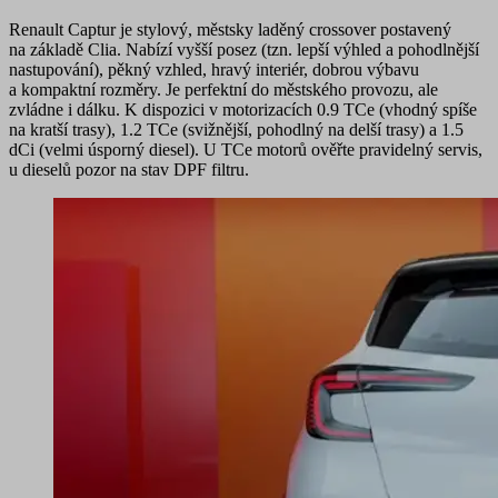
Renault Captur je
stylový, městsky laděný crossover
postavený
na základě Clia. Nabízí
vyšší posez
(tzn. lepší výhled a pohodlnější
nastupování), pěkný vzhled,
hravý interiér
, dobrou výbavu
a
kompaktní rozměry
. Je perfektní do městského provozu, ale
zvládne i dálku. K dispozici v motorizacích 0.9 TCe (vhodný spíše
na kratší trasy), 1.2 TCe (svižnější, pohodlný na delší trasy) a 1.5
dCi (velmi úsporný diesel). U TCe motorů ověřte pravidelný servis,
u dieselů pozor na stav DPF filtru.