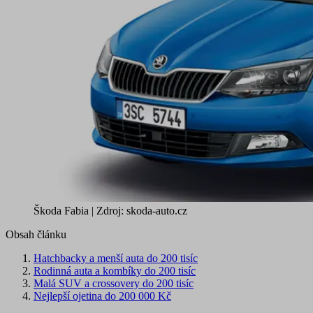
Škoda Fabia | Zdroj: skoda-auto.cz
Obsah článku
Hatchbacky a menší auta do 200 tisíc
Rodinná auta a kombíky do 200 tisíc
Malá SUV a crossovery do 200 tisíc
Nejlepší ojetina do 200 000 Kč