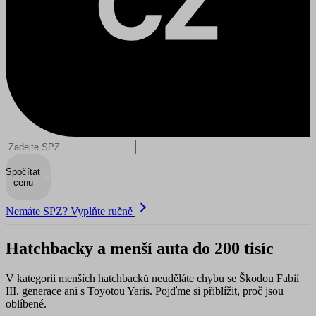
Spočítat
cenu
Nemáte SPZ? Vyplňte ručně
Hatchbacky a menší auta do 200 tisíc
V kategorii menších hatchbacků neuděláte chybu se
Škodou Fabií
III. generace
ani s
Toyotou Yaris
. Pojďme si přiblížit, proč jsou
oblíbené.