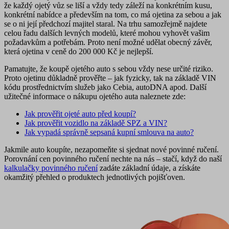
že každý ojetý vůz se liší a
vždy tedy záleží na konkrétním kusu,
konkrétní nabídce a především na tom, co má ojetina za sebou a jak
se o ni její předchozí majitel staral
. Na trhu samozřejmě najdete
celou řadu dalších levných modelů, které mohou vyhovět vašim
požadavkům a potřebám. Proto není možné udělat obecný závěr,
která ojetina v ceně do 200 000 Kč je nejlepší.
Pamatujte, že koupě ojetého auto s sebou
vždy nese určité riziko
.
Proto ojetinu důkladně prověřte – jak fyzicky, tak na základě VIN
kódu prostřednictvím služeb jako Cebia, autoDNA apod. Další
užitečné informace o nákupu ojetého auta naleznete zde:
Jak prověřit ojeté auto před koupí?
Jak prověřit vozidlo na základě SPZ a VIN?
Jak vypadá správně sepsaná kupní smlouva na auto?
Jakmile auto koupíte, nezapomeňte si sjednat nové povinné ručení.
Porovnání cen povinného ručení nechte na nás – stačí, když do naší
kalkulačky povinného ručení
zadáte základní údaje, a získáte
okamžitý přehled o produktech jednotlivých pojišťoven.