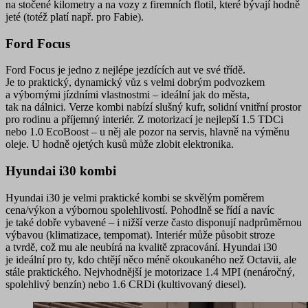
na stočené kilometry a na vozy z firemních flotil
, které bývají hodně
jeté (totéž platí např. pro Fabie).
Ford Focus
Ford Focus je jedno z nejlépe jezdících aut ve své třídě.
Je to praktický,
dynamický
vůz s
velmi dobrým podvozkem
a výbornými jízdními vlastnostmi
– ideální jak do města,
tak na dálnici. Verze kombi nabízí slušný kufr, solidní vnitřní prostor
pro rodinu a příjemný interiér. Z motorizací je nejlepší 1.5 TDCi
nebo 1.0 EcoBoost – u něj ale pozor na servis, hlavně na výměnu
oleje. U hodně ojetých kusů může zlobit elektronika.
Hyundai i30 kombi
Hyundai i30 je
velmi praktické
kombi
se skvělým poměrem
cena/výkon
a výbornou spolehlivostí. Pohodlně se řídí a navíc
je také
dobře vybavené
– i nižší verze často disponují nadprůměrnou
výbavou (klimatizace, tempomat). Interiér může působit stroze
a tvrdě, což mu ale neubírá na kvalitě zpracování. Hyundai i30
je ideální pro ty, kdo chtějí něco méně okoukaného než Octavii, ale
stále praktického. Nejvhodnější je motorizace 1.4 MPI (nenáročný,
spolehlivý benzín) nebo 1.6 CRDi (kultivovaný diesel).