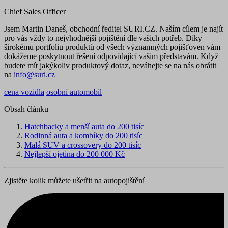
Chief Sales Officer
Jsem Martin Daneš, obchodní ředitel SURI.CZ. Naším cílem je najít
pro vás vždy to nejvhodnější pojištění dle vašich potřeb. Díky
širokému portfoliu produktů od všech významných pojišťoven vám
dokážeme poskytnout řešení odpovídající vašim představám. Když
budete mít jakýkoliv produktový dotaz, neváhejte se na nás obrátit
na
info@suri.cz
cena vozidla
osobní automobil
Obsah článku
Hatchbacky a menší auta do 200 tisíc
Rodinná auta a kombíky do 200 tisíc
Malá SUV a crossovery do 200 tisíc
Nejlepší ojetina do 200 000 Kč
Zjistěte kolik můžete ušetřit na autopojištění