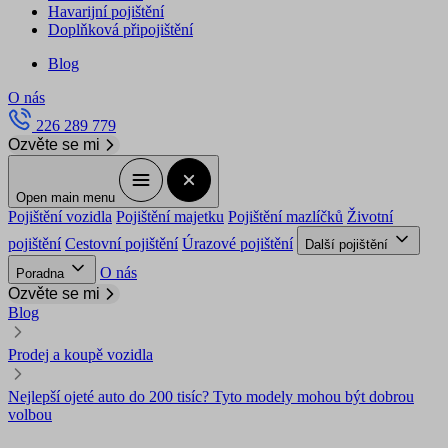
Havarijní pojištění
Doplňková připojištění
Blog
O nás
226 289 779
Ozvěte se mi
Open main menu
Pojištění vozidla
Pojištění majetku
Pojištění mazlíčků
Životní
pojištění
Cestovní pojištění
Úrazové pojištění
Další pojištění
O nás
Poradna
Ozvěte se mi
Blog
Prodej a koupě vozidla
Nejlepší ojeté auto do 200 tisíc? Tyto modely mohou být dobrou
volbou