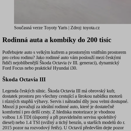
Současná verze Toyoty Yaris | Zdroj: toyota.cz
Rodinná auta a kombíky do 200 tisíc
Potřebujete auto s velkým kufrem a prostorným vnitřním prostorem
pro celou rodinu? Jako rodinné auto vám poslouží mezi českými
řidiči nejoblíbenější
Škoda Octavia
(v III. generaci), dynamický
Ford Focus
nebo praktické
Hyundai i30
.
Škoda Octavia III
Legenda českých silnic. Škoda Octavia III má
obrovský kufr
,
dostatek prostoru
pro všechny cestující a
širokou nabídku
motorů
i různých stupňů výbavy. Servis i náhradní díly jsou velmi dostupné.
Mnozí ji považují za
ideální rodinné auto
, které je dostatečně
komfortní i pro delší cesty. Z hlediska motorizace je vhodnou
volbou 1.6 TDI (úsporný a při pravidelném servisu spolehlivý
diesel) nebo 1.4 TSI (svižný a tichý benzín, u starších modelů do r.
2015 pozor na rozvodový řetěz). U Octavií především dejte
pozor