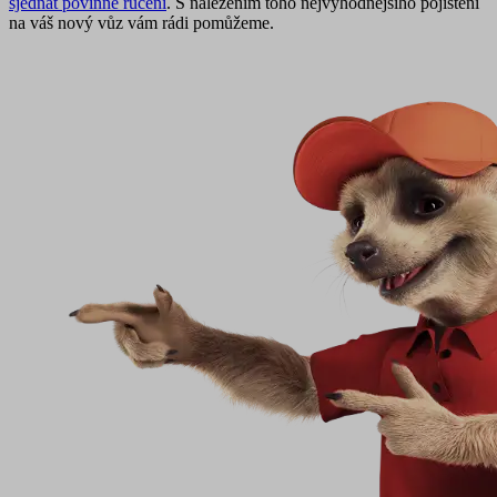
sjednat povinné ručení
. S nalezením toho nejvýhodnějšího pojištění
na váš nový vůz vám rádi pomůžeme.