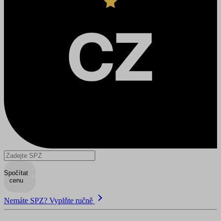
Spočítat
cenu
Nemáte SPZ? Vyplňte ručně