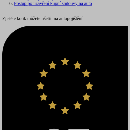
Postup po uzavření kupní smlouvy na auto
Zjistěte kolik můžete ušetřit na autopojištění