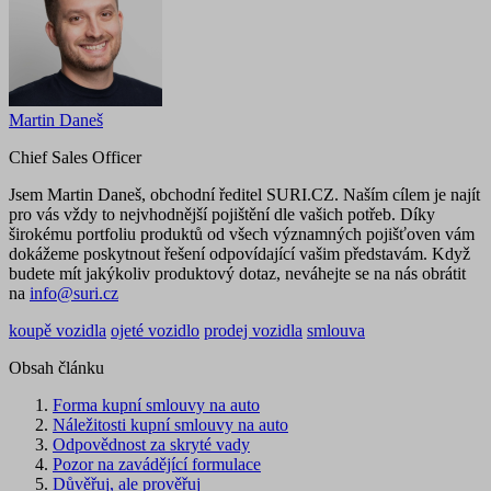
Martin Daneš
Chief Sales Officer
Jsem Martin Daneš, obchodní ředitel SURI.CZ. Naším cílem je najít
pro vás vždy to nejvhodnější pojištění dle vašich potřeb. Díky
širokému portfoliu produktů od všech významných pojišťoven vám
dokážeme poskytnout řešení odpovídající vašim představám. Když
budete mít jakýkoliv produktový dotaz, neváhejte se na nás obrátit
na
info@suri.cz
koupě vozidla
ojeté vozidlo
prodej vozidla
smlouva
Obsah článku
Forma kupní smlouvy na auto
Náležitosti kupní smlouvy na auto
Odpovědnost za skryté vady
Pozor na zavádějící formulace
Důvěřuj, ale prověřuj