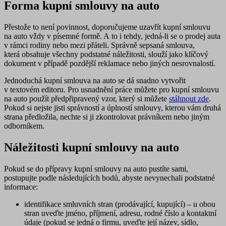
Forma kupní smlouvy na auto
Přestože to není povinnost, doporučujeme uzavřít kupní smlouvu
na auto vždy
v písemné formě
. A to i tehdy, jedná-li se o prodej auta
v rámci rodiny nebo mezi přáteli. Správně sepsaná smlouva,
která obsahuje všechny podstatné náležitosti, slouží jako klíčový
dokument v případě pozdější reklamace nebo jiných nesrovnalostí.
Jednoduchá kupní smlouva na auto se dá snadno vytvořit
v textovém editoru. Pro usnadnění práce můžete pro kupní smlouvu
na auto použít předpřipravený vzor, který si můžete
stáhnout zde
.
Pokud si nejste jisti správností a úplností smlouvy, kterou vám druhá
strana předložila, nechte si ji zkontrolovat právníkem nebo jiným
odborníkem.
Náležitosti kupní smlouvy na auto
Pokud se do přípravy kupní smlouvy na auto pustíte sami,
postupujte podle následujících bodů, abyste nevynechali podstatné
informace:
identifikace smluvních stran (prodávající, kupující)
– u obou
stran uveďte jméno, příjmení, adresu, rodné číslo a kontaktní
údaje (pokud se jedná o firmu, uveďte její název, sídlo,