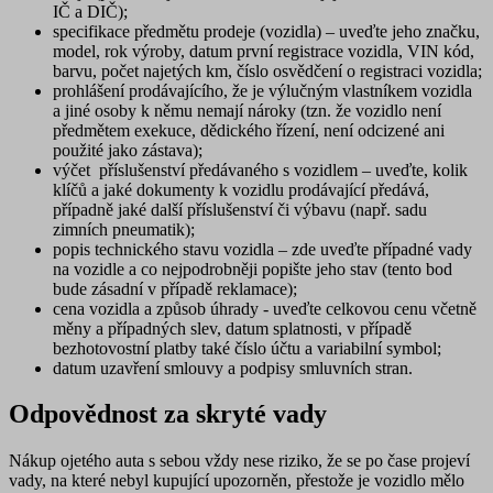
IČ a DIČ);
specifikace předmětu prodeje (vozidla)
– uveďte jeho značku,
model, rok výroby, datum první registrace vozidla, VIN kód,
barvu, počet najetých km, číslo osvědčení o registraci vozidla;
prohlášení prodávajícího, že je výlučným vlastníkem vozidla
a jiné osoby k němu nemají nároky (tzn. že vozidlo není
předmětem exekuce, dědického řízení, není odcizené ani
použité jako zástava);
výčet příslušenství
předávaného s vozidlem – uveďte, kolik
klíčů a jaké dokumenty k vozidlu prodávající předává,
případně jaké další příslušenství či výbavu (např. sadu
zimních pneumatik);
popis technického stavu vozidla
– zde uveďte případné vady
na vozidle a co nejpodrobněji popište jeho stav (tento bod
bude zásadní v případě reklamace);
cena vozidla a způsob úhrady
- uveďte celkovou cenu včetně
měny a případných slev, datum splatnosti, v případě
bezhotovostní platby také číslo účtu a variabilní symbol;
datum uzavření
smlouvy a
podpisy smluvních stran
.
Odpovědnost za skryté vady
Nákup ojetého auta s sebou vždy nese riziko, že se po čase projeví
vady, na které nebyl kupující upozorněn, přestože je vozidlo mělo