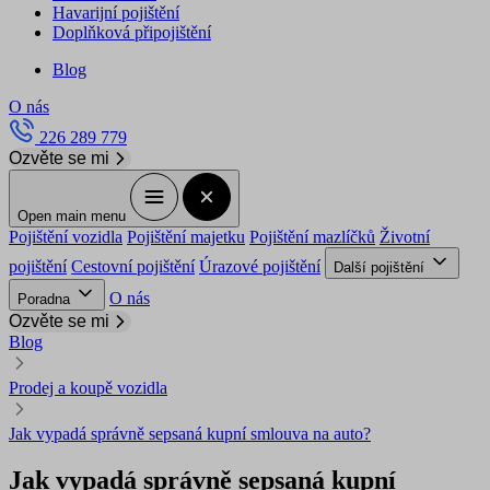
Havarijní pojištění
Doplňková připojištění
Blog
O nás
226 289 779
Ozvěte se mi
Open main menu
Pojištění vozidla
Pojištění majetku
Pojištění mazlíčků
Životní
pojištění
Cestovní pojištění
Úrazové pojištění
Další pojištění
O nás
Poradna
Ozvěte se mi
Blog
Prodej a koupě vozidla
Jak vypadá správně sepsaná kupní smlouva na auto?
Jak vypadá správně sepsaná kupní