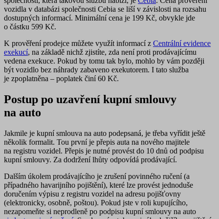
společností, která takovou službu nabízí, je
Cebia
. Cena prověření
vozidla v databázi společnosti Cebia se liší v závislosti na rozsahu
dostupných informací. Minimální cena je 199 Kč, obvykle jde
o částku 599 Kč.
K
prověření prodejce
můžete využít informací z
Centrální evidence
exekucí
, na základě nichž zjistíte, zda není proti prodávajícímu
vedena exekuce. Pokud by tomu tak bylo, mohlo by vám později
být vozidlo bez náhrady zabaveno exekutorem. I tato služba
je zpoplatněna – poplatek činí 60 Kč.
Postup po uzavření kupní smlouvy
na auto
Jakmile je kupní smlouva na auto podepsaná, je třeba vyřídit ještě
několik formalit. Tou první je
přepis auta
na nového majitele
na registru vozidel. Přepis je nutné provést do 10 dnů od podpisu
kupní smlouvy. Za dodržení lhůty odpovídá prodávající.
Dalším úkolem prodávajícího je zrušení povinného ručení (a
případného havarijního pojištění), které lze provést jednoduše
doručením výpisu z registru vozidel na adresu pojišťovny
(elektronicky, osobně, poštou). Pokud jste v roli kupujícího,
nezapomeňte si neprodleně po podpisu kupní smlouvy na auto