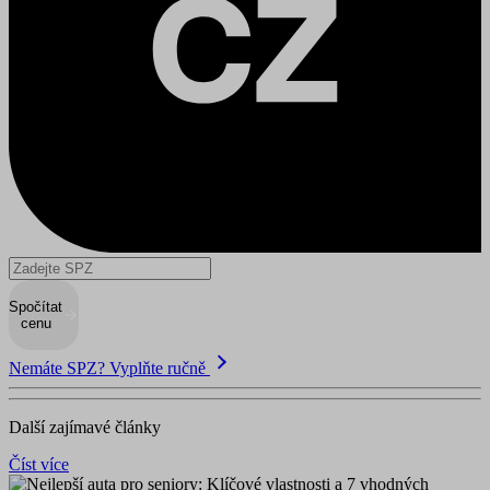
Spočítat
cenu
Nemáte SPZ? Vyplňte ručně
Další zajímavé články
Číst více