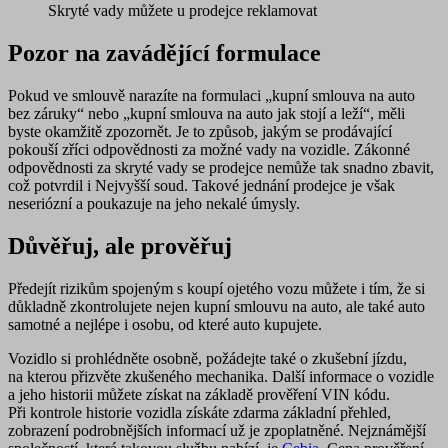
Skryté vady můžete u prodejce reklamovat
Pozor na zavádějící formulace
Pokud ve smlouvě narazíte na formulaci „kupní smlouva na auto
bez záruky“ nebo „kupní smlouva na auto jak stojí a leží“, měli
byste okamžitě zpozornět. Je to způsob, jakým se prodávající
pokouší zříci odpovědnosti za možné vady na vozidle. Zákonné
odpovědnosti za skryté vady se prodejce nemůže tak snadno zbavit,
což potvrdil i Nejvyšší soud. Takové jednání prodejce je však
neseriózní a poukazuje na jeho nekalé úmysly.
Důvěřuj, ale prověřuj
Předejít rizikům spojeným s koupí ojetého vozu můžete i tím, že si
důkladně zkontrolujete nejen kupní smlouvu na auto, ale také auto
samotné a nejlépe i osobu, od které auto kupujete.
Vozidlo si prohlédněte osobně, požádejte také o zkušební jízdu,
na kterou přizvěte zkušeného mechanika. Další informace o vozidle
a jeho historii můžete získat na základě
prověření VIN kódu
.
Při kontrole historie vozidla získáte zdarma základní přehled,
zobrazení podrobnějších informací už je zpoplatněné. Nejznámější