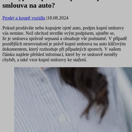
smlouva na auto?
Prodej a koupě vozidla
|
18.08.2024
Pokud prodáváte nebo kupujete ojeté auto, podpis kupní smlouvy
vás nemine. Než obchod stvrdíte svým podpisem, ujistěte se,
že je smlouva správně sepsaná a obsahuje vše podstatné. V případě
pozdějších nesrovnalostí je právě kupní smlouva na auto klíčovým
dokumentem, který rozhoduje při případných sporech. V našem
článku najdete přehled informací, které by ve smlouvě neměly
chybět, a také vzor kupní smlouvy ke stažení.