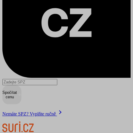
Spočítat
cenu
Nemáte SPZ? Vyplňte ručně