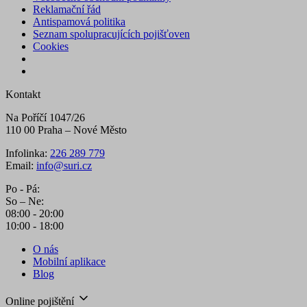
Reklamační řád
Antispamová politika
Seznam spolupracujících pojišťoven
Cookies
Kontakt
Na Poříčí 1047/26
110 00 Praha – Nové Město
Infolinka:
226 289 779
Email:
info@suri.cz
Po - Pá:
So – Ne:
08:00 - 20:00
10:00 - 18:00
O nás
Mobilní aplikace
Blog
Online pojištění