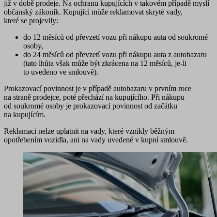
již v době prodeje. Na ochranu kupujících v takovém případě myslí
občanský zákoník. Kupující může reklamovat skryté vady,
které se projevily:
do 12 měsíců od převzetí vozu při nákupu auta od soukromé
osoby,
do 24 měsíců od převzetí vozu při nákupu auta z autobazaru
(tato lhůta však může být zkrácena na 12 měsíců, je-li
to uvedeno ve smlouvě).
Prokazovací povinnost je v případě autobazaru v prvním roce
na straně prodejce, poté přechází na kupujícího. Při nákupu
od soukromé osoby je prokazovací povinnost od začátku
na kupujícím.
Reklamaci nelze uplatnit na vady, které vznikly běžným
opotřebením vozidla, ani na vady uvedené v kupní smlouvě.