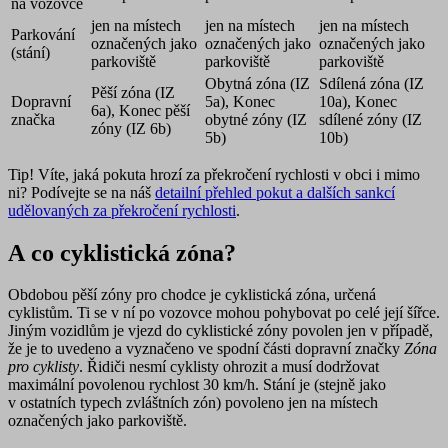
na vozovce
jen na místech
jen na místech
jen na místech
Parkování
označených jako
označených jako
označených jako
(stání)
parkoviště
parkoviště
parkoviště
Obytná zóna (IZ
Sdílená zóna (IZ
Pěší zóna (IZ
Dopravní
5a), Konec
10a), Konec
6a), Konec pěší
značka
obytné zóny (IZ
sdílené zóny (IZ
zóny (IZ 6b)
5b)
10b)
Tip!
Víte, jaká pokuta hrozí za překročení rychlosti v obci i mimo
ni? Podívejte se na náš
detailní přehled pokut a dalších sankcí
udělovaných za překročení rychlosti
.
A co cyklistická zóna?
Obdobou pěší zóny pro chodce je cyklistická zóna, určená
cyklistům. Ti se v ní po vozovce mohou pohybovat po celé její šířce.
Jiným vozidlům je vjezd do cyklistické zóny povolen jen v případě,
že je to uvedeno a vyznačeno ve spodní části dopravní značky
Zóna
pro cyklisty
. Řidiči nesmí cyklisty ohrozit a musí dodržovat
maximální povolenou
rychlost 30 km/h
. Stání je (stejně jako
v ostatních typech zvláštních zón) povoleno jen na místech
označených jako parkoviště.