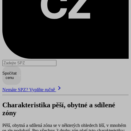
Spočítat
cenu
Nemáte SPZ? Vyplňte ručně
Charakteristika pěší, obytné a sdílené
zóny
Pěší, obytná a sdílená zóna se v některých ohledech liší, v mnohém
se ale podobají. Pro všechny 3 druhy zón
platí tyto charakteristiky
: