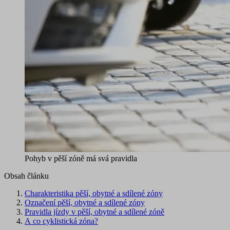
Pohyb v pěší zóně má svá pravidla
Obsah článku
Charakteristika pěší, obytné a sdílené zóny
Označení pěší, obytné a sdílené zóny
Pravidla jízdy v pěší, obytné a sdílené zóně
A co cyklistická zóna?