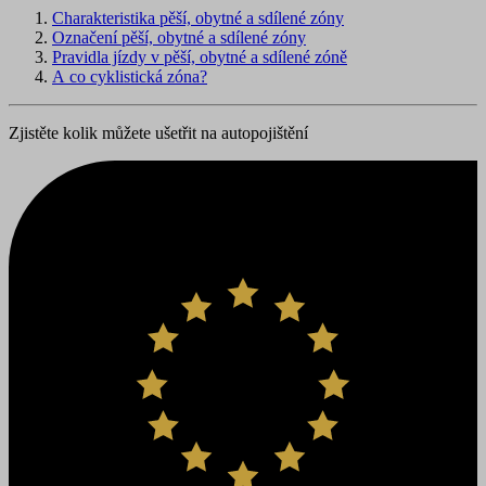
Charakteristika pěší, obytné a sdílené zóny
Označení pěší, obytné a sdílené zóny
Pravidla jízdy v pěší, obytné a sdílené zóně
A co cyklistická zóna?
Zjistěte kolik můžete ušetřit na autopojištění