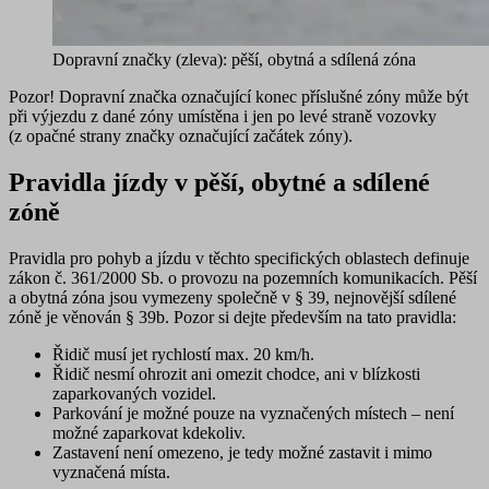
Dopravní značky (zleva): pěší, obytná a sdílená zóna
Pozor!
Dopravní značka označující konec příslušné zóny může být
při výjezdu z dané zóny umístěna i jen po levé straně vozovky
(z opačné strany značky označující začátek zóny).
Pravidla jízdy v pěší, obytné a sdílené
zóně
Pravidla pro pohyb a jízdu v těchto specifických oblastech definuje
zákon č. 361/2000 Sb. o provozu na pozemních komunikacích. Pěší
a obytná zóna jsou vymezeny společně v § 39, nejnovější sdílené
zóně je věnován § 39b. Pozor si dejte především na tato pravidla:
Řidič musí jet rychlostí max. 20 km/h
.
Řidič nesmí ohrozit ani omezit chodce, ani v blízkosti
zaparkovaných vozidel.
Parkování je možné pouze na vyznačených místech
– není
možné zaparkovat kdekoliv.
Zastavení není omezeno, je tedy možné zastavit i mimo
vyznačená místa.