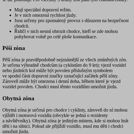
Mají speciální dopravní režim.
Je v nich omezená rychlost jízdy.
Jsou určeny pro zpomalený provoz s důrazem na bezpečnost
chodců.
Řidiči v nich nesmí ohrozit chodce, kteří se zde mohou
pohybovat volně po celé ploše komunikace.
Pěší zóna
Pěší zóna
je pravděpodobně nejznámější ze všech zmíněných zón.
Je určena
výhradně chodcům
(a cyklistům do 9 let);
vjezd vozidel
nebo jízdních kol může být povolen
příslušným symbolem
ve spodní části dopravní značky označující začátek pěší zóny.
Zároveň může být omezena i denní doba, během které je vjezd
vozidel povolen. Chodci musí těmto vozidlům umožnit jízdu.
Obytná zóna
Obytná zóna
je určená
pro chodce i cyklisty, zároveň do ní mohou
vjíždět i motorová vozidla
(obvykle se jedná o rezidenty
a návštěvníky). Obytná zóna je jediným místem, kde si mohou
hrát
děti i na silnici
. Pokud ale přijíždí vozidlo, musí mu děti i chodci
umožnit jízdu.