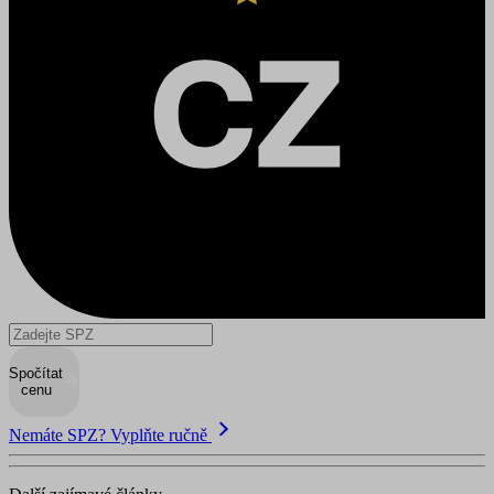
Spočítat
cenu
Nemáte SPZ? Vyplňte ručně