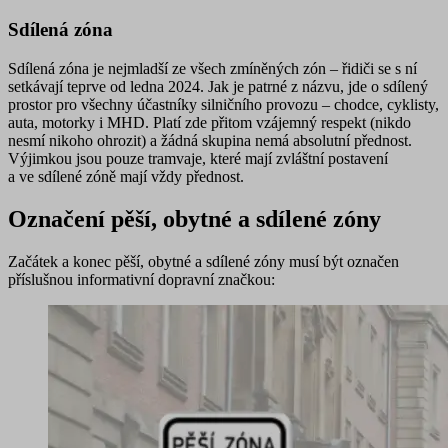
Sdílená zóna
Sdílená zóna
je nejmladší ze všech zmíněných zón – řidiči se s ní
setkávají teprve od ledna 2024. Jak je patrné z názvu, jde o
sdílený
prostor pro všechny účastníky silničního provozu
– chodce, cyklisty,
auta, motorky i MHD. Platí zde přitom
vzájemný respekt
(nikdo
nesmí nikoho ohrozit) a žádná skupina nemá absolutní přednost.
Výjimkou jsou pouze
tramvaje
, které mají zvláštní postavení
a ve sdílené zóně
mají vždy přednost
.
Označení pěší, obytné a sdílené zóny
Začátek a konec pěší, obytné a sdílené zóny musí být označen
příslušnou informativní dopravní značkou: