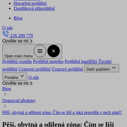
Havarijní pojištění
Doplňková připojištění
Blog
O nás
226 289 779
Ozvěte se mi
Open main menu
Pojištění vozidla
Pojištění majetku
Pojištění mazlíčků
Životní
pojištění
Cestovní pojištění
Úrazové pojištění
Další pojištění
O nás
Poradna
Ozvěte se mi
Blog
Dopravní předpisy
Pěší, obytná a sdílená zóna: Čím se liší a jaká pravidla v nich platí?
Pěší, obytná a sdílená zóna: Čím se liší