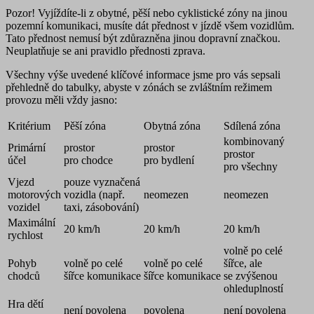
Pozor!
Vyjíždíte-li z obytné, pěší nebo cyklistické zóny na jinou
pozemní komunikaci, musíte dát
přednost v jízdě všem vozidlům
.
Tato přednost nemusí být zdůrazněna jinou dopravní značkou.
Neuplatňuje se ani pravidlo přednosti zprava.
Všechny výše uvedené klíčové informace jsme pro vás sepsali
přehledně do tabulky, abyste v zónách se zvláštním režimem
provozu měli vždy jasno:
Kritérium
Pěší zóna
Obytná zóna
Sdílená zóna
kombinovaný
Primární
prostor
prostor
prostor
účel
pro chodce
pro bydlení
pro všechny
Vjezd
pouze vyznačená
motorových
vozidla (např.
neomezen
neomezen
vozidel
taxi, zásobování)
Maximální
20 km/h
20 km/h
20 km/h
rychlost
volně po celé
Pohyb
volně po celé
volně po celé
šířce, ale
chodců
šířce komunikace
šířce komunikace
se zvýšenou
ohleduplností
Hra dětí
není povolena
povolena
není povolena