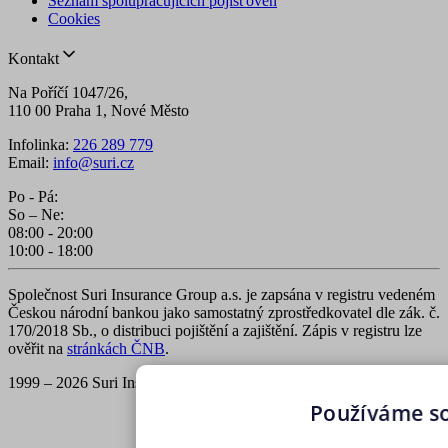
Seznam spolupracujících pojišťoven
Cookies
Kontakt
Na Poříčí 1047/26,
110 00 Praha 1, Nové Město
Infolinka:
226 289 779
Email:
info@suri.cz
Po - Pá:
So – Ne:
08:00 - 20:00
10:00 - 18:00
Společnost Suri Insurance Group a.s. je zapsána v registru vedeném
Českou národní bankou jako samostatný zprostředkovatel dle zák. č.
170/2018 Sb., o distribuci pojištění a zajištění. Zápis v registru lze
ověřit na
stránkách ČNB
.
1999 – 2026 Suri Insurance Group a.s., všechna práva vyhrazena
Používáme s