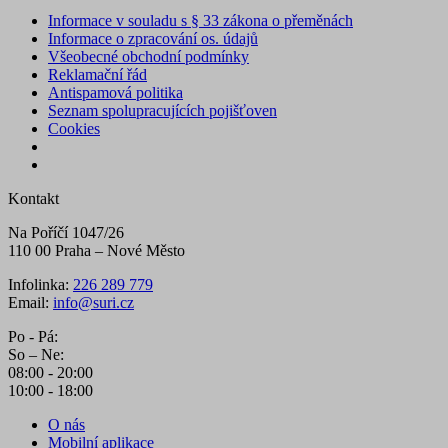
Informace v souladu s § 33 zákona o přeměnách
Informace o zpracování os. údajů
Všeobecné obchodní podmínky
Reklamační řád
Antispamová politika
Seznam spolupracujících pojišťoven
Cookies
Kontakt
Na Poříčí 1047/26
110 00 Praha – Nové Město
Infolinka:
226 289 779
Email:
info@suri.cz
Po - Pá:
So – Ne:
08:00 - 20:00
10:00 - 18:00
O nás
Mobilní aplikace