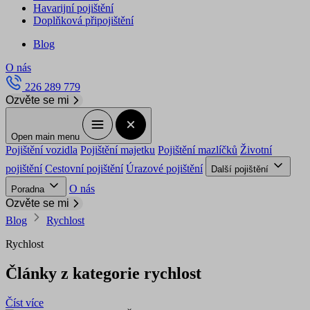
Havarijní pojištění
Doplňková připojištění
Blog
O nás
226 289 779
Ozvěte se mi
Open main menu
Pojištění vozidla
Pojištění majetku
Pojištění mazlíčků
Životní
pojištění
Cestovní pojištění
Úrazové pojištění
Další pojištění
O nás
Poradna
Ozvěte se mi
Blog
Rychlost
Rychlost
Články z kategorie rychlost
Číst více