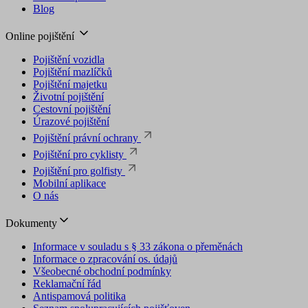
Blog
Online pojištění
Pojištění vozidla
Pojištění mazlíčků
Pojištění majetku
Životní pojištění
Cestovní pojištění
Úrazové pojištění
Pojištění právní ochrany
Pojištění pro cyklisty
Pojištění pro golfisty
Mobilní aplikace
O nás
Dokumenty
Informace v souladu s § 33 zákona o přeměnách
Informace o zpracování os. údajů
Všeobecné obchodní podmínky
Reklamační řád
Antispamová politika