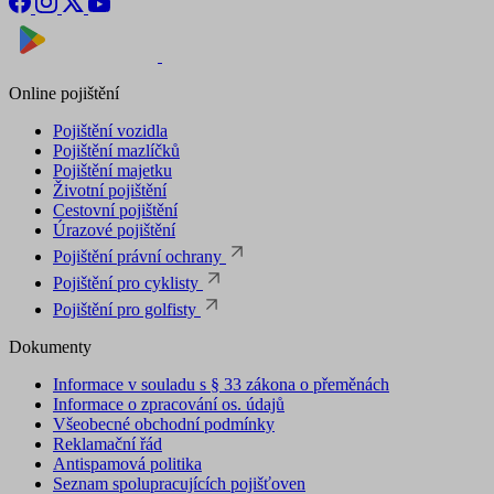
Nyní na
Stáhnout v
Online pojištění
Pojištění vozidla
Pojištění mazlíčků
Pojištění majetku
Životní pojištění
Cestovní pojištění
Úrazové pojištění
Pojištění právní ochrany
Pojištění pro cyklisty
Pojištění pro golfisty
Dokumenty
Informace v souladu s § 33 zákona o přeměnách
Informace o zpracování os. údajů
Všeobecné obchodní podmínky
Reklamační řád
Antispamová politika
Seznam spolupracujících pojišťoven