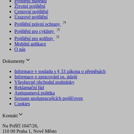
Pojištění majetku
Životní pojištění
Cestovní pojištění
Úrazové pojištění
Pojištění právní ochrany
Pojištění pro cyklisty
Pojištění pro golfisty
Mobilní aplikace
O nás
Dokumenty
Informace v souladu s § 33 zákona o přeměnách
Informace o zpracování os. údajů
Všeobecné obchodní podmínky
Reklamační řád
Antispamová politika
Seznam spolupracujících pojišťoven
Cookies
Kontakt
Na Poříčí 1047/26,
110 00 Praha 1, Nové Město