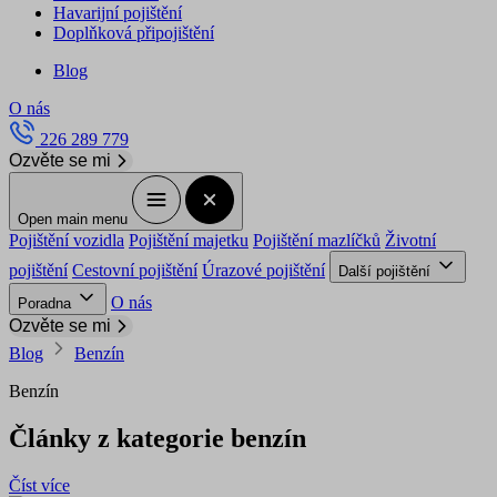
Havarijní pojištění
Doplňková připojištění
Blog
O nás
226 289 779
Ozvěte se mi
Open main menu
Pojištění vozidla
Pojištění majetku
Pojištění mazlíčků
Životní
pojištění
Cestovní pojištění
Úrazové pojištění
Další pojištění
O nás
Poradna
Ozvěte se mi
Blog
Benzín
Benzín
Články z kategorie benzín
Číst více