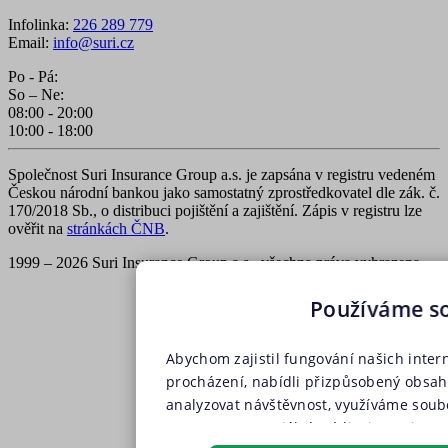
Infolinka:
226 289 779
Email:
info@suri.cz
Po - Pá:
So – Ne:
08:00 - 20:00
10:00 - 18:00
Společnost Suri Insurance Group a.s. je zapsána v registru vedeném
Českou národní bankou jako samostatný zprostředkovatel dle zák. č.
170/2018 Sb., o distribuci pojištění a zajištění. Zápis v registru lze
ověřit na
stránkách ČNB
.
1999 – 2026 Suri Insurance Group a.s., všechna práva vyhrazena
Používáme s
Abychom zajistil fungování našich inter
procházení, nabídli přizpůsobený obsa
analyzovat návštěvnost, využíváme soubo
partnery pro sociální média, inzerci a a