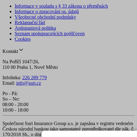
Informace v souladu s § 33 zákona o přeměnách
Informace o zpracování os. údajů
Všeobecné obchodní podmínky
Reklamační řád
Antispamová politika
Seznam spolupracujících pojišťoven
Cookies
Kontakt
Na Poříčí 1047/26,
110 00 Praha 1, Nové Město
Infolinka:
226 289 779
Email:
info@suri.cz
Po - Pá:
So – Ne:
08:00 - 20:00
10:00 - 18:00
Společnost Suri Insurance Group a.s. je zapsána v registru vedeném
Českou národní bankou jako samostatný zprostředkovatel dle zák. č.
170/2018 Sb., o distribuci pojištění a zajištění. Zápis v registru lze