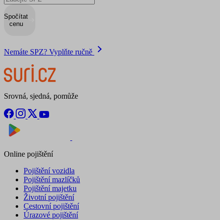
Spočítat
cenu
Nemáte SPZ? Vyplňte ručně
Srovná, sjedná, pomůže
Nyní na
Stáhnout v
Online pojištění
Pojištění vozidla
Pojištění mazlíčků
Pojištění majetku
Životní pojištění
Cestovní pojištění
Úrazové pojištění