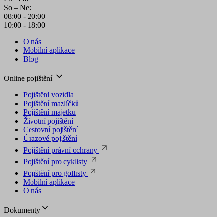
So – Ne:
08:00 - 20:00
10:00 - 18:00
O nás
Mobilní aplikace
Blog
Online pojištění
Pojištění vozidla
Pojištění mazlíčků
Pojištění majetku
Životní pojištění
Cestovní pojištění
Úrazové pojištění
Pojištění právní ochrany
Pojištění pro cyklisty
Pojištění pro golfisty
Mobilní aplikace
O nás
Dokumenty