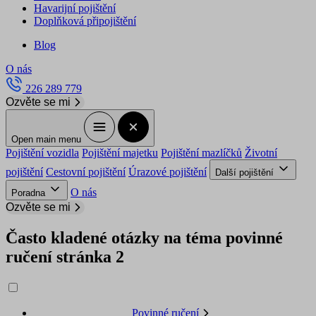
Havarijní pojištění
Doplňková připojištění
Blog
O nás
226 289 779
Ozvěte se mi
Open main menu
Pojištění vozidla
Pojištění majetku
Pojištění mazlíčků
Životní
pojištění
Cestovní pojištění
Úrazové pojištění
Další pojištění
O nás
Poradna
Ozvěte se mi
Často kladené otázky na téma povinné
ručení stránka 2
Povinné ručení