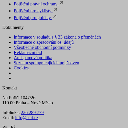
Pojištění právní ochrany
Pojištění pro cyklisty
Pojištění pro golfisty
Dokumenty
Informace v souladu s § 33 zákona o přeměnách
Informace o zpracování os. údajů
Všeobecné obchodní podmínky
Reklamační řád
Antispamová politika
Seznam spolupracujících pojišťoven
Cookies
Kontakt
Na Poříčí 1047/26
110 00 Praha – Nové Město
Infolinka:
226 289 779
Email:
info@suri.cz
Po - Pá: