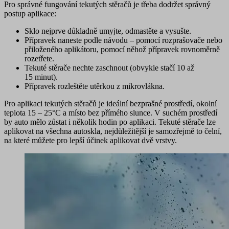
Pro správné fungování tekutých stěračů je třeba dodržet správný
postup aplikace:
Sklo nejprve důkladně
umyjte, odmastěte a vysušte
.
Přípravek
naneste podle návodu
– pomocí rozprašovače nebo
přiloženého aplikátoru, pomocí něhož přípravek rovnoměrně
rozetřete.
Tekuté stěrače
nechte zaschnout
(obvykle stačí 10 až
15 minut).
Přípravek
rozleštěte
utěrkou z mikrovlákna.
Pro aplikaci tekutých stěračů je ideální
bezprašné prostředí, okolní
teplota 15 – 25°C a místo bez přímého slunce
. V suchém prostředí
by auto mělo zůstat i několik hodin po aplikaci. Tekuté stěrače lze
aplikovat na všechna autoskla, nejdůležitější je samozřejmě to čelní,
na které můžete pro lepší účinek aplikovat dvě vrstvy.