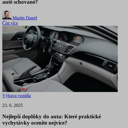
autě schované?
Martin Daneš
Číst více
Výbava vozidla
23. 6. 2025
Nejlepší doplňky do auta: Které praktické
vychytávky oceníte nejvíce?