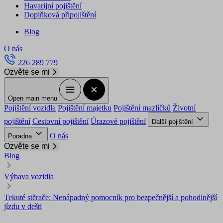
Havarijní pojištění
Doplňková připojištění
Blog
O nás
226 289 779
Ozvěte se mi
Open main menu
Pojištění vozidla
Pojištění majetku
Pojištění mazlíčků
Životní
pojištění
Cestovní pojištění
Úrazové pojištění
Další pojištění
O nás
Poradna
Ozvěte se mi
Blog
Výbava vozidla
Tekuté stěrače: Nenápadný pomocník pro bezpečnější a pohodlnější
jízdu v dešti