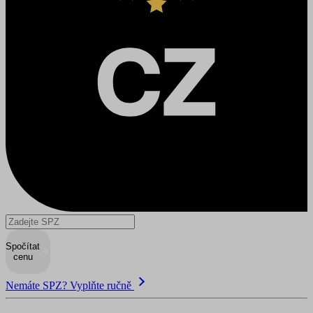
Spočítat
cenu
Nemáte SPZ? Vyplňte ručně