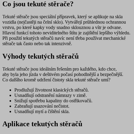
Co jsou tekuté stěrače?
Tekuté stěrače jsou speciální přípravek, který se aplikuje na skla
vozidla (nejčastěji na čelní sklo). Vytvářejí
průhlednou ochrannou
vrstvu, po které kapky vody snadno sklouznou
a vítr je odvane.
Hlavní funkcí tohoto neviditelného štítu je
zajištění lepšího výhledu
.
Při použití tekutých stěračů navíc není třeba používat mechanické
stěrače tak často nebo tak intenzivně.
Výhody tekutých stěračů
Tekuté stěrače jsou ideálním řešením pro každého, kdo chce,
aby byla jeho jízda v deštivém počasí pohodlnější a bezpečnější.
Co dalšího kromě udržení čistoty skla tekuté stěrače umí?
Prodlužují životnost klasických stěračů
.
Usnadňují odstranění námrazy
v zimě.
Snižují spotřebu kapaliny do ostřikovačů
.
Zabraňují usazování nečistot
.
Usnadňují mytí
a čištění skla.
Aplikace tekutých stěračů