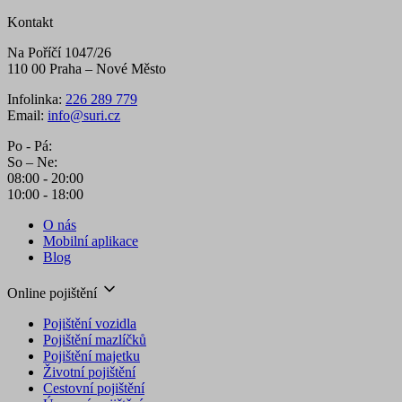
Kontakt
Na Poříčí 1047/26
110 00 Praha – Nové Město
Infolinka:
226 289 779
Email:
info@suri.cz
Po - Pá:
So – Ne:
08:00 - 20:00
10:00 - 18:00
O nás
Mobilní aplikace
Blog
Online pojištění
Pojištění vozidla
Pojištění mazlíčků
Pojištění majetku
Životní pojištění
Cestovní pojištění