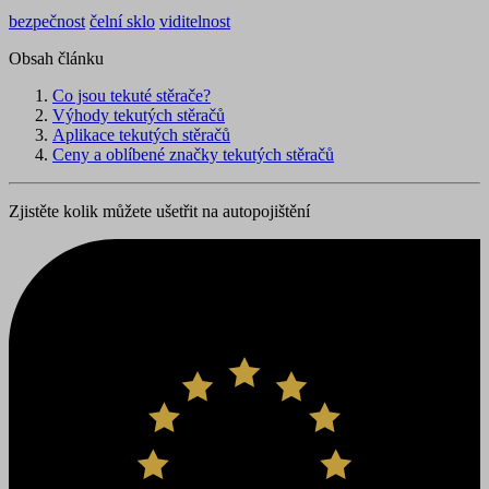
bezpečnost
čelní sklo
viditelnost
Obsah článku
Co jsou tekuté stěrače?
Výhody tekutých stěračů
Aplikace tekutých stěračů
Ceny a oblíbené značky tekutých stěračů
Zjistěte kolik můžete ušetřit na autopojištění