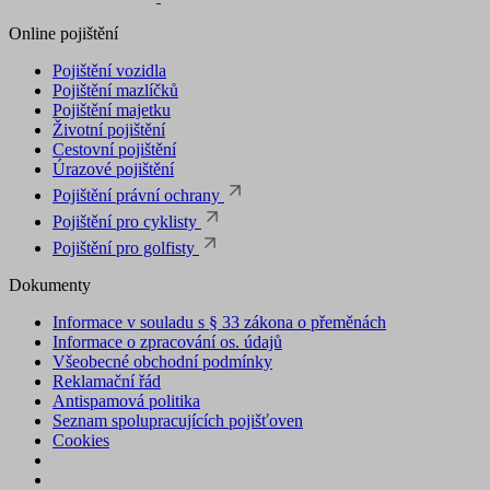
Online pojištění
Pojištění vozidla
Pojištění mazlíčků
Pojištění majetku
Životní pojištění
Cestovní pojištění
Úrazové pojištění
Pojištění právní ochrany
Pojištění pro cyklisty
Pojištění pro golfisty
Dokumenty
Informace v souladu s § 33 zákona o přeměnách
Informace o zpracování os. údajů
Všeobecné obchodní podmínky
Reklamační řád
Antispamová politika
Seznam spolupracujících pojišťoven
Cookies