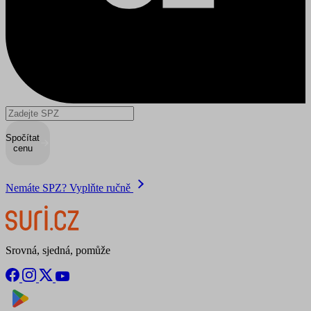
Spočítat
cenu
Nemáte SPZ? Vyplňte ručně
Srovná, sjedná, pomůže
Nyní na
Stáhnout v