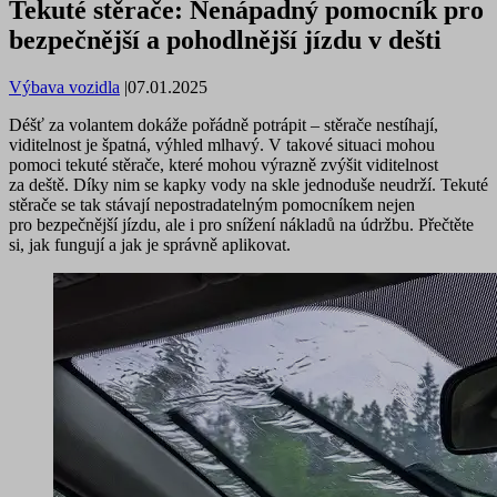
Tekuté stěrače: Nenápadný pomocník pro
bezpečnější a pohodlnější jízdu v dešti
Výbava vozidla
|
07.01.2025
Déšť za volantem dokáže pořádně potrápit – stěrače nestíhají,
viditelnost je špatná, výhled mlhavý. V takové situaci mohou
pomoci tekuté stěrače, které mohou výrazně zvýšit viditelnost
za deště. Díky nim se kapky vody na skle jednoduše neudrží. Tekuté
stěrače se tak stávají nepostradatelným pomocníkem nejen
pro bezpečnější jízdu, ale i pro snížení nákladů na údržbu. Přečtěte
si, jak fungují a jak je správně aplikovat.