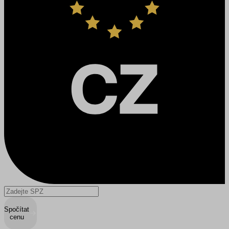
Spočítat
cenu