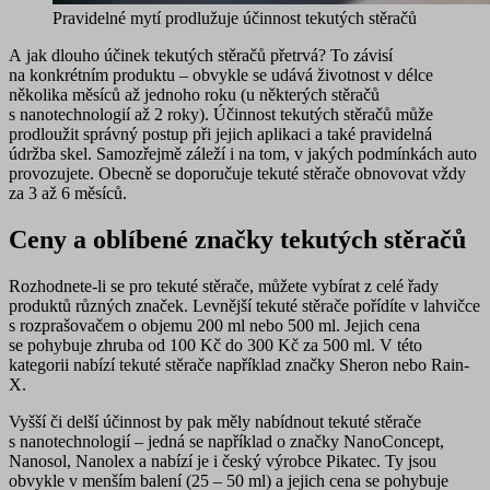
Pravidelné mytí prodlužuje účinnost tekutých stěračů
A jak dlouho účinek tekutých stěračů přetrvá? To závisí
na konkrétním produktu – obvykle se udává životnost v délce
několika měsíců až jednoho roku
(u některých stěračů
s nanotechnologií až 2 roky).
Účinnost tekutých stěračů může
prodloužit
správný postup při jejich aplikaci a také pravidelná
údržba skel. Samozřejmě záleží i na tom, v jakých podmínkách auto
provozujete. Obecně se doporučuje tekuté stěrače obnovovat vždy
za 3 až 6 měsíců.
Ceny a oblíbené značky tekutých stěračů
Rozhodnete-li se pro tekuté stěrače, můžete vybírat z celé řady
produktů různých značek. Levnější tekuté stěrače pořídíte v lahvičce
s rozprašovačem o objemu 200 ml nebo 500 ml. Jejich cena
se pohybuje zhruba od 100 Kč do 300 Kč za 500 ml. V této
kategorii nabízí tekuté stěrače například značky Sheron nebo Rain-
X.
Vyšší či delší účinnost by pak měly nabídnout tekuté stěrače
s nanotechnologií – jedná se například o značky NanoConcept,
Nanosol, Nanolex a nabízí je i český výrobce Pikatec. Ty jsou
obvykle v menším balení (25 – 50 ml) a jejich cena se pohybuje