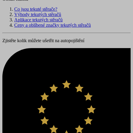
Co jsou tekuté stěrače?
Výhody tekutých stěračů
Aplikace tekutých stěračů
Ceny a oblíbené značky tekutých stěračů
Zjistěte kolik můžete ušetřit na autopojištění