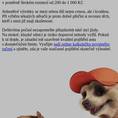
v poměrně širokém rozmezí od 200 do 1 000 Kč.
Jednotlivé výrobky se mezi sebou liší nejen cenou, ale i kvalitou.
Při výběru tekutých stěračů je proto dobré přečíst si recenze těch,
kteří s nimi již mají zkušenosti.
Deštivému počasí nezapomeňte přizpůsobit také styl jízdy.
Na mokré, kluzké silnici je riziko dopravní nehody vyšší. Pokud
k ní dojde, je zásadní mít uzavřené kvalitní pojištění auta
s dostatečnými limity. Využijte
naši online kalkulačku povinného
ručení
a zjistěte, zda je vaše současné pojištění skutečně výhodné.