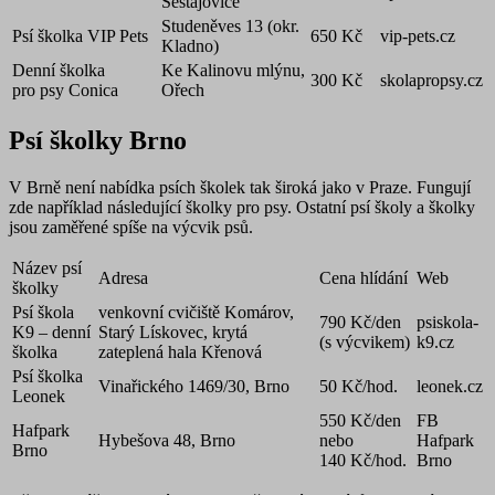
Šestajovice
Studeněves 13 (okr.
Psí školka VIP Pets
650 Kč
vip-pets.cz
Kladno)
Denní školka
Ke Kalinovu mlýnu,
300 Kč
skolapropsy.cz
pro psy Conica
Ořech
Psí školky Brno
V Brně není nabídka psích školek tak široká jako v Praze. Fungují
zde například následující školky pro psy. Ostatní psí školy a školky
jsou zaměřené spíše na výcvik psů.
Název psí
Adresa
Cena hlídání
Web
školky
Psí škola
venkovní cvičiště Komárov,
790 Kč/den
psiskola-
K9 – denní
Starý Lískovec, krytá
(s výcvikem)
k9.cz
školka
zateplená hala Křenová
Psí školka
Vinařického 1469/30, Brno
50 Kč/hod.
leonek.cz
Leonek
550 Kč/den
FB
Hafpark
Hybešova 48, Brno
nebo
Hafpark
Brno
140 Kč/hod.
Brno