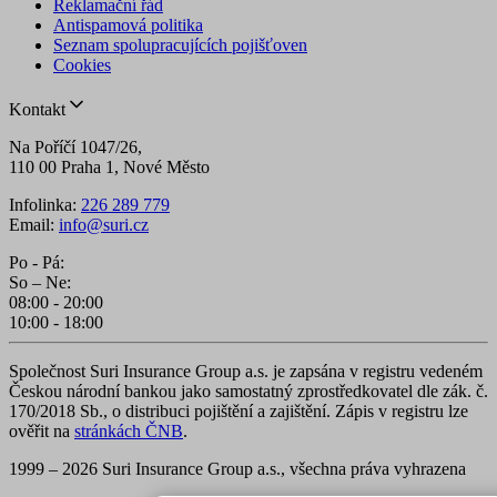
Reklamační řád
Antispamová politika
Seznam spolupracujících pojišťoven
Cookies
Kontakt
Na Poříčí 1047/26,
110 00 Praha 1, Nové Město
Infolinka:
226 289 779
Email:
info@suri.cz
Po - Pá:
So – Ne:
08:00 - 20:00
10:00 - 18:00
Společnost Suri Insurance Group a.s. je zapsána v registru vedeném
Českou národní bankou jako samostatný zprostředkovatel dle zák. č.
170/2018 Sb., o distribuci pojištění a zajištění. Zápis v registru lze
ověřit na
stránkách ČNB
.
1999 – 2026 Suri Insurance Group a.s., všechna práva vyhrazena