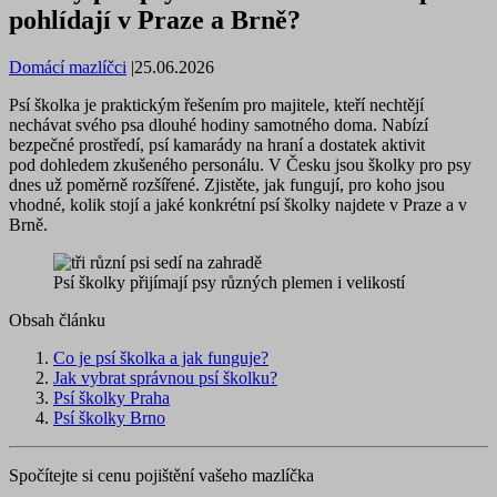
pohlídají v Praze a Brně?
Domácí mazlíčci
|
25.06.2026
Psí školka je praktickým řešením pro majitele, kteří nechtějí
nechávat svého psa dlouhé hodiny samotného doma. Nabízí
bezpečné prostředí, psí kamarády na hraní a dostatek aktivit
pod dohledem zkušeného personálu. V Česku jsou školky pro psy
dnes už poměrně rozšířené. Zjistěte, jak fungují, pro koho jsou
vhodné, kolik stojí a jaké konkrétní psí školky najdete v Praze a v
Brně.
Psí školky přijímají psy různých plemen i velikostí
Obsah článku
Co je psí školka a jak funguje?
Jak vybrat správnou psí školku?
Psí školky Praha
Psí školky Brno
Spočítejte si cenu pojištění vašeho mazlíčka