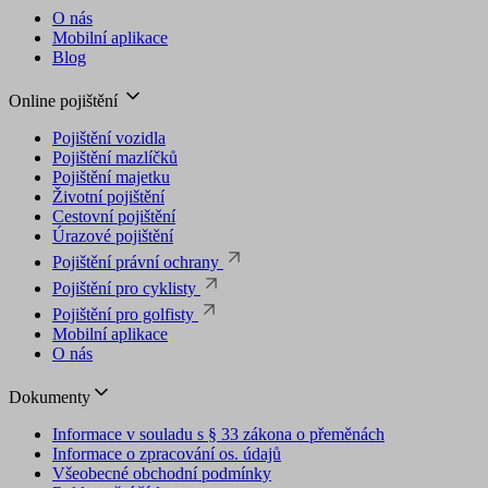
O nás
Mobilní aplikace
Blog
Online pojištění
Pojištění vozidla
Pojištění mazlíčků
Pojištění majetku
Životní pojištění
Cestovní pojištění
Úrazové pojištění
Pojištění právní ochrany
Pojištění pro cyklisty
Pojištění pro golfisty
Mobilní aplikace
O nás
Dokumenty
Informace v souladu s § 33 zákona o přeměnách
Informace o zpracování os. údajů
Všeobecné obchodní podmínky