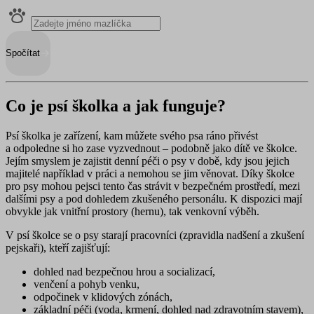
Spočítat
Co je psí školka a jak funguje?
Psí školka je zařízení, kam můžete svého psa ráno přivést
a odpoledne si ho zase vyzvednout – podobně jako dítě ve školce.
Jejím smyslem je
zajistit denní péči o psy
v době, kdy jsou jejich
majitelé například v práci a nemohou se jim věnovat. Díky školce
pro psy mohou pejsci tento čas strávit v bezpečném prostředí, mezi
dalšími psy a pod dohledem zkušeného personálu. K dispozici mají
obvykle jak vnitřní prostory (hernu), tak venkovní výběh.
V psí školce se o psy starají pracovníci (zpravidla nadšení a zkušení
pejskaři), kteří zajišťují:
dohled nad bezpečnou hrou a socializací
,
venčení a pohyb
venku,
odpočinek
v klidových zónách,
základní péč
i (voda, krmení, dohled nad zdravotním stavem),