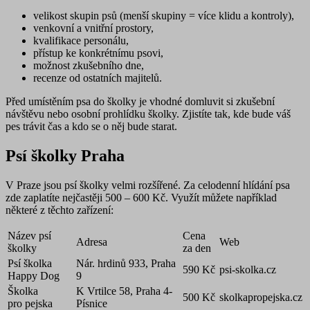
velikost skupin psů
(menší skupiny = více klidu a kontroly),
venkovní a vnitřní prostory
,
kvalifikace personálu
,
přístup ke konkrétnímu psovi
,
možnost zkušebního dne
,
recenze od ostatních majitelů
.
Před umístěním psa do školky je vhodné domluvit si zkušební
návštěvu nebo osobní prohlídku školky. Zjistíte tak, kde bude váš
pes trávit čas a kdo se o něj bude starat.
Psí školky Praha
V Praze jsou psí školky velmi rozšířené. Za celodenní hlídání psa
zde zaplatíte nejčastěji 500 – 600 Kč. Využít můžete například
některé z těchto zařízení:
Název psí
Cena
Adresa
Web
školky
za den
Psí školka
Nár. hrdinů 933, Praha
590 Kč
psi-skolka.cz
Happy Dog
9
Školka
K Vrtilce 58, Praha 4-
500 Kč
skolkapropejska.cz
pro pejska
Písnice