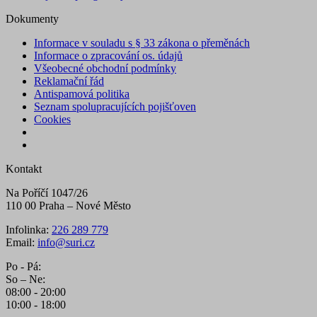
Dokumenty
Informace v souladu s § 33 zákona o přeměnách
Informace o zpracování os. údajů
Všeobecné obchodní podmínky
Reklamační řád
Antispamová politika
Seznam spolupracujících pojišťoven
Cookies
Kontakt
Na Poříčí 1047/26
110 00 Praha – Nové Město
Infolinka:
226 289 779
Email:
info@suri.cz
Po - Pá:
So – Ne:
08:00 - 20:00
10:00 - 18:00