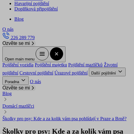
Havarijní pojištění
Doplňková připojištění
Blog
O nás
226 289 779
Ozvěte se mi
Open main menu
Pojištění vozidla
Pojištění majetku
Pojištění mazlíčků
Životní
pojištění
Cestovní pojištění
Úrazové pojištění
Další pojištění
O nás
Poradna
Ozvěte se mi
Blog
Domácí mazlíčci
Školky pro psy: Kde a za kolik vám psa pohlídají v Praze a Brně?
Školky pro psy: Kde a za kolik vám psa