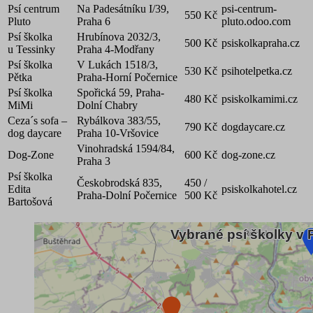
Psí centrum
Na Padesátníku I/39,
psi-centrum-
550 Kč
Pluto
Praha 6
pluto.odoo.com
Psí školka
Hrubínova 2032/3,
500 Kč
psiskolkapraha.cz
u Tessinky
Praha 4-Modřany
Psí školka
V Lukách 1518/3,
530 Kč
psihotelpetka.cz
Pětka
Praha-Horní Počernice
Psí školka
Spořická 59, Praha-
480 Kč
psiskolkamimi.cz
MiMi
Dolní Chabry
Ceza´s sofa –
Rybálkova 383/55,
790 Kč
dogdaycare.cz
dog daycare
Praha 10-Vršovice
Vinohradská 1594/84,
Dog-Zone
600 Kč
dog-zone.cz
Praha 3
Psí školka
Českobrodská 835,
450 /
Edita
psiskolkahotel.cz
Praha-Dolní Počernice
500 Kč
Bartošová
Vybrané psí školky v P
Vybrané psí školky v P
Vybrané psí školky v Praze a okolí
Map of unspecified region with 2 data series.