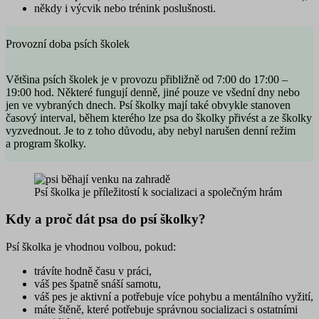
někdy i
výcvik nebo trénink poslušnosti
.
Provozní doba psích školek
Většina psích školek je v provozu přibližně
od 7:00 do 17:00 –
19:00 hod.
Některé fungují denně, jiné pouze ve všední dny nebo
jen ve vybraných dnech. Psí školky mají také obvykle stanoven
časový interval, během kterého lze psa do školky přivést a ze školky
vyzvednout. Je to z toho důvodu, aby nebyl narušen denní režim
a program školky.
Psí školka je příležitostí k socializaci a společným hrám
Kdy a proč dát psa do psí školky?
Psí školka je vhodnou volbou, pokud:
trávíte hodně času v práci
,
váš pes špatně snáší samotu
,
váš pes je aktivní
a potřebuje více pohybu a mentálního vyžití,
máte štěně, které potřebuje
správnou socializaci
s ostatními