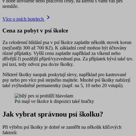
v době dovolené nebo pracovní cesty, na kterou s vámi váš pes
nemůže.
Více o psích hotelech
Cena za pobyt v psí školce
Za celodenní hlídání psa v psí školce zaplatíte několik stovek korun
(
nejčastěji 300 až 700 Kč
). K základní ceně mohou být účtovány
různé příplatky. Vyšší cenu zaplatíte například za víkend nebo
dřívější či pozdější přijetí/vyzvednutí psa. Za příplatek bývá také tzv.
psí taxi, tedy odvoz psa do/ze školky.
Některé školky naopak poskytují slevy, například pro kastrované
psy nebo pro více psů stejného majitele. Mnohé psí školky nabízejí
také
zvýhodněné permanentky
(např. na 5, 10 nebo 20 vstupů).
Psi mají ve školce k dispozici také hračky
Jak vybrat správnou psí školku?
Při výběru psí školky je dobré se zaměřit na několik klíčových
faktorů: