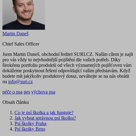
Martin Daneš
Chief Sales Officer
Jsem Martin Daneš, obchodní ředitel SURI.CZ. Naším cílem je najít
pro vás vždy to nejvhodnější pojištění dle vašich potřeb. Díky
širokému portfoliu produktů od všech významných pojišťoven vám
dokážeme poskytnout řešení odpovídající vašim představám. Když
budete mít jakýkoliv produktový dotaz, neváhejte se na nás obrátit
na
info@suri.cz
péče o psa
pes
výchova psa
Obsah článku
Co je psí školka a jak funguje?
Jak vybrat správnou psí školku?
Psí školky Praha
Psí školky Brno