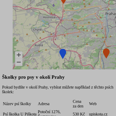
End of interactive chart.
Školky pro psy v okolí Prahy
Pokud bydlíte v okolí Prahy, vybírat můžete například z těchto psích
školek:
Cena
Název psí školky
Adresa
Web
za den
Potoční 1276,
Psí školka U Piškota
530 Kč
upiskota.cz