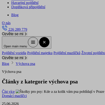
Havarijní pojištění
Doplňková připojištění
Blog
O nás
226 289 779
Ozvěte se mi
Open main menu
Pojištění vozidla
Pojištění majetku
Pojištění mazlíčků
Životní pojištěn
Ozvěte se mi
Blog
Výchova psa
Výchova psa
Články z kategorie výchova psa
Číst více
Domácí mazlíčci
25.06.2026