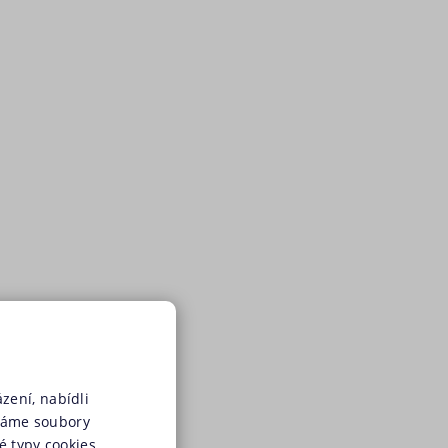
zení, nabídli
váme soubory
é typy cookies