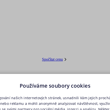
Spočítat cenu
Používáme soubory cookies
gování našich internetových stránek, usnadnili Vám jejich prochá
nebo reklamu a mohli anonymně analyzovat návštěvnost, využí
e se svými partnery pro sociální média, inzerci a analýzu. Někter