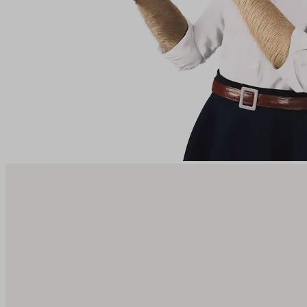
utm_medium
utm_source
affiliate
gclid
testing
leadgenia
udid
VISITOR_PRIVACY_METAD
údajů
Zásadách použí
pfp-uid
www.suri.cz
CookieScriptConsent