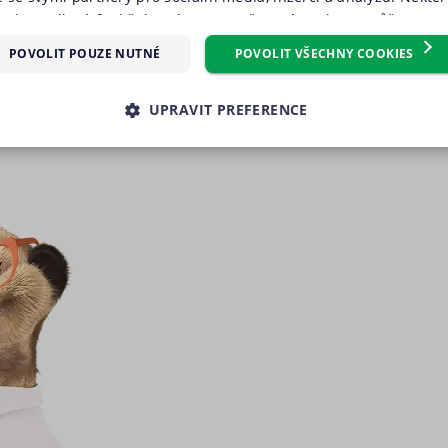
oubory cílení, funkční soubory, nezařazené soubory) můžeme vy
m, který můžete udělit zaškrtnutím políčka u příslušného druh
POVOLIT POUZE NUTNÉ
POVOLIT VŠECHNY COOKIES
reference“. Souhlas s použitím všech těchto typů cookies můžete 
knutím na tlačítko „Povolit všechny cookies“. Pokud si nepřejete 
UPRAVIT PREFERENCE
 volitelných typů cookies, klikněte na tlačítko „Povolit pouze nu
e tzv. nutné nebo funkční cookies, jejichž použití je nezbytné 
É SOUBORY
VÝKONOVÉ SOUBORY
SOUBORY CÍLENÍ
ookies můžete kdykoliv upravit na podstránce "Změnit nastavení 
 stránek. Další informace naleznete v našich
Zásadách ochrany 
RY
NEZAŘAZENÉ SOUBORY
souborů cookie
.“
é soubory
Výkonové soubory
Soubory cílení
Funkční soubory
Neza
kies zprostředkovávají základní funkčnost stránky, web bez nich nemůže fungovat. T
Poskytovatel
Vyprší
Popis
/ Doména
.suri.cz
1 den
Tento soubor cookie používáme pro správnou funkčno
záznamů bez dalšího detailu o relaci uživatele.