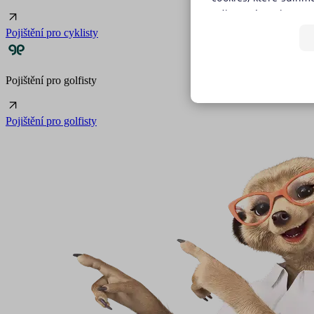
(výkonové soubory, s
předchozím souhlase
Pojištění pro cyklisty
tlačítkem „Upravit p
jednoduše jedním kli
používáním žádného z
Pojištění pro golfisty
budeme využívat pouz
NEZBYTNĚ NUTN
stránky. Nastavení c
Pojištění pro golfisty
našich internetových
FUNKČNÍ SOUBO
Zásadách používání 
Nezbytně nutn
Nezbytně nutné soubory coo
i bez Vašeho souhlasu.
Název
utm_campaign