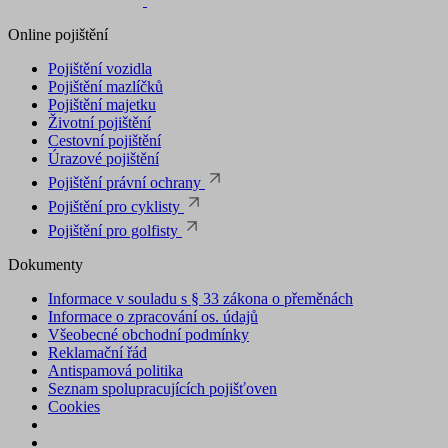
Online pojištění
Pojištění vozidla
Pojištění mazlíčků
Pojištění majetku
Životní pojištění
Cestovní pojištění
Úrazové pojištění
Pojištění právní ochrany
Pojištění pro cyklisty
Pojištění pro golfisty
Dokumenty
Informace v souladu s § 33 zákona o přeměnách
Informace o zpracování os. údajů
Všeobecné obchodní podmínky
Reklamační řád
Antispamová politika
Seznam spolupracujících pojišťoven
Cookies