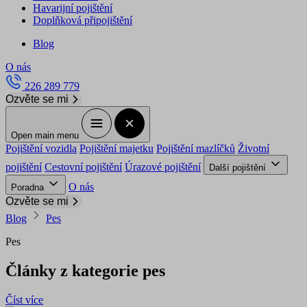
Havarijní pojištění
Doplňková připojištění
Blog
O nás
226 289 779
Ozvěte se mi
Open main menu
Pojištění vozidla
Pojištění majetku
Pojištění mazlíčků
Životní
pojištění
Cestovní pojištění
Úrazové pojištění
Další pojištění
O nás
Poradna
Ozvěte se mi
Blog
Pes
Pes
Články z kategorie pes
Číst více