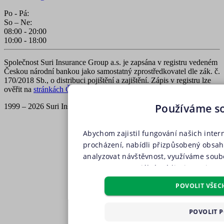
Po - Pá:
So – Ne:
08:00 - 20:00
10:00 - 18:00
Společnost Suri Insurance Group a.s. je zapsána v registru vedeném
Českou národní bankou jako samostatný zprostředkovatel dle zák. č.
170/2018 Sb., o distribuci pojištění a zajištění. Zápis v registru lze
ověřit na
stránkách ČNB
.
Používáme s
1999 – 2026 Suri Insurance Group a.s., všechna práva vyhrazena
Abychom zajistil fungování našich inter
procházení, nabídli přizpůsobený obsa
analyzovat návštěvnost, využíváme soubo
partnery pro sociální média, inzerci a a
soubory, soubory cílení, funkční soubo
POVOLIT VŠEC
pouze s Vaším předchozím souhlasem, kt
příslušného druhu cookies pod tlačítkem
POVOLIT 
všech těchto typů cookies můžete uděli