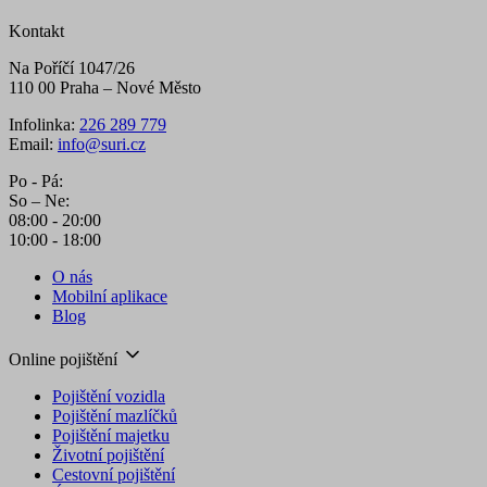
Kontakt
Na Poříčí 1047/26
110 00 Praha – Nové Město
Infolinka:
226 289 779
Email:
info@suri.cz
Po - Pá:
So – Ne:
08:00 - 20:00
10:00 - 18:00
O nás
Mobilní aplikace
Blog
Online pojištění
Pojištění vozidla
Pojištění mazlíčků
Pojištění majetku
Životní pojištění
Cestovní pojištění