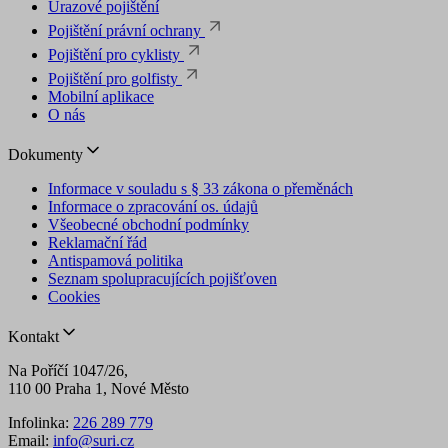
Úrazové pojištění
Pojištění právní ochrany
Pojištění pro cyklisty
Pojištění pro golfisty
Mobilní aplikace
O nás
Dokumenty
Informace v souladu s § 33 zákona o přeměnách
Informace o zpracování os. údajů
Všeobecné obchodní podmínky
Reklamační řád
Antispamová politika
Seznam spolupracujících pojišťoven
Cookies
Kontakt
Na Poříčí 1047/26,
110 00 Praha 1, Nové Město
Infolinka:
226 289 779
Email:
info@suri.cz