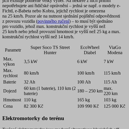
jich existuje poměrně velký výběr.
Na některé z nich přitom
nepotřebujete ani řidičské oprávnění
– jedná se např. o modely e-
Fichtl, e-Babeta nebo Kobra, jejichž rychlost je omezena
na 25 km/h.
Pozor
ale na nutnost sjednání pojištění odpovědnosti
z provozu vozidla (
povinného ručení
) – to musí být sjednáno
pro vozidlo, jehož max. konstrukční rychlost je vyšší než
25 km/h nebo jehož provozní hmotnost je vyšší než 25 kg a max.
konstrukční rychlost vyšší než 14 km/h.
Super Soco TS Street
EcoWheel
ViaGo
Parametr
Hunter
Diabel
Modena
Max.
3,5 kW
6 kW
7 kW
výkon
Max.
80 km/h
100 km/h
115 km/h
rychlost
Baterie
32 Ah
100 Ah
115 Ah
60 km (1 baterie), 110 km (2
max.
Dojezd
180 – 250 km
baterie)
220 km
Hmotnost
110 kg
165 kg
103 kg
Cena
82 300 Kč
109 990 Kč
125 000 Kč
Elektromotorky do terénu