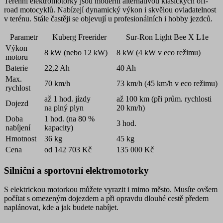
Terénní elektromotorky jsou moderní alternativou klasických off-
road motocyklů. Nabízejí dynamický výkon i skvělou ovladatelnost
v terénu. Stále častěji se objevují u profesionálních i hobby jezdců.
Parametr
Kuberg Freerider
Sur-Ron Light Bee X L1e
Výkon
8 kW (nebo 12 kW)
8 kW (4 kW v eco režimu)
motoru
Baterie
22,2 Ah
40 Ah
Max.
70 km/h
73 km/h (45 km/h v eco režimu)
rychlost
až 1 hod. jízdy
až 100 km (při prům. rychlosti
Dojezd
na plný plyn
20 km/h)
Doba
1 hod. (na 80 %
3 hod.
nabíjení
kapacity)
Hmotnost
36 kg
45 kg
Cena
od 142 703 Kč
135 000 Kč
Silniční a sportovní elektromotorky
S elektrickou motorkou můžete vyrazit i mimo město. Musíte ovšem
počítat s omezeným dojezdem a při opravdu dlouhé cestě předem
naplánovat, kde a jak budete nabíjet.