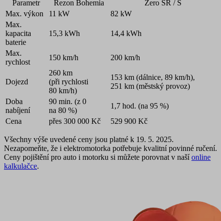
Parametr
Rezon Bohemia
Zero SR / S
Max. výkon
11 kW
82 kW
Max.
kapacita
15,3 kWh
14,4 kWh
baterie
Max.
150 km/h
200 km/h
rychlost
260 km
153 km (dálnice, 89 km/h),
Dojezd
(při rychlosti
251 km (městský provoz)
80 km/h)
Doba
90 min. (z 0
1,7 hod. (na 95 %)
nabíjení
na 80 %)
Cena
přes 300 000 Kč
529 900 Kč
Všechny výše uvedené ceny jsou platné k 19. 5. 2025.
Nezapomeňte, že i elektromotorka potřebuje kvalitní povinné ručení.
Ceny pojištění pro auto i motorku si můžete porovnat v naší
online
kalkulačce
.