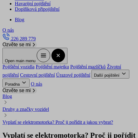
Havarijní pojištění
Doplňková připojištění
Blog
O nás
226 289 779
Ozvěte se mi
Open main menu
Pojištění vozidla
Pojištění majetku
Pojištění mazlíčků
Životní
pojištění
Cestovní pojištění
Úrazové pojištění
Další pojištění
O nás
Poradna
Ozvěte se mi
Blog
Druhy a značky vozidel
Vyplatí se elektromotorka? Proč ji pořídit a jakou vybrat?
Vyplatí se elektromotorka? Proč ji pořídit