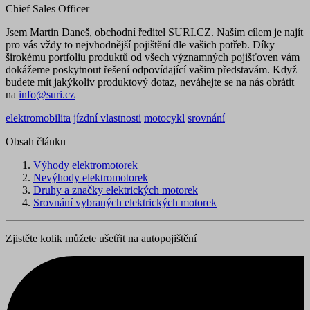
Chief Sales Officer
Jsem Martin Daneš, obchodní ředitel SURI.CZ. Naším cílem je najít
pro vás vždy to nejvhodnější pojištění dle vašich potřeb. Díky
širokému portfoliu produktů od všech významných pojišťoven vám
dokážeme poskytnout řešení odpovídající vašim představám. Když
budete mít jakýkoliv produktový dotaz, neváhejte se na nás obrátit
na
info@suri.cz
elektromobilita
jízdní vlastnosti
motocykl
srovnání
Obsah článku
Výhody elektromotorek
Nevýhody elektromotorek
Druhy a značky elektrických motorek
Srovnání vybraných elektrických motorek
Zjistěte kolik můžete ušetřit na autopojištění