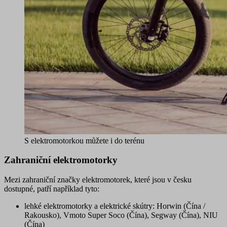
S elektromotorkou můžete i do terénu
Zahraniční elektromotorky
Mezi zahraniční značky elektromotorek, které jsou v česku
dostupné, patří například tyto:
lehké elektromotorky a elektrické skútry:
Horwin
(Čína /
Rakousko),
Vmoto Super Soco
(Čína),
Segway
(Čína),
NIU
(Čína)