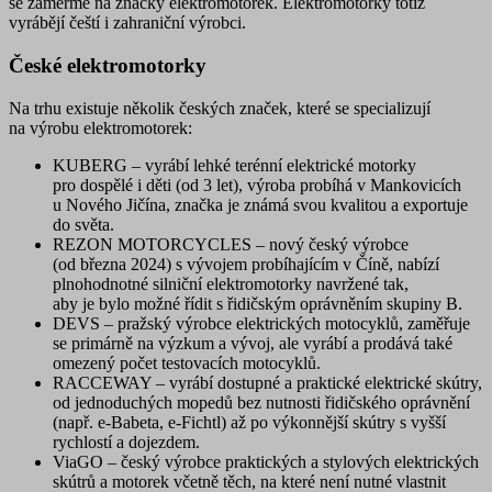
se zaměřme na značky elektromotorek. Elektromotorky totiž
vyrábějí čeští i zahraniční výrobci.
České elektromotorky
Na trhu existuje několik českých značek, které se specializují
na výrobu elektromotorek:
KUBERG
– vyrábí lehké
terénní elektrické motorky
pro dospělé i děti (od 3 let), výroba probíhá v Mankovicích
u Nového Jičína, značka je známá svou kvalitou a exportuje
do světa.
REZON MOTORCYCLES
– nový český výrobce
(od března 2024) s vývojem probíhajícím v Číně, nabízí
plnohodnotné
silniční elektromotorky
navržené tak,
aby je bylo možné řídit s řidičským oprávněním skupiny B.
DEVS
– pražský výrobce elektrických motocyklů, zaměřuje
se primárně na výzkum a vývoj, ale vyrábí a prodává také
omezený počet
testovacích motocyklů.
RACCEWAY
– vyrábí
dostupné a praktické elektrické skútry
,
od jednoduchých mopedů bez nutnosti řidičského oprávnění
(např. e-Babeta, e-Fichtl) až po výkonnější skútry s vyšší
rychlostí a dojezdem.
ViaGO
– český výrobce
praktických a stylových elektrických
skútrů a motorek
včetně těch, na které není nutné vlastnit