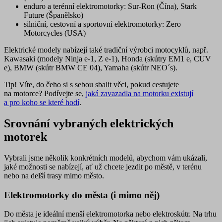
enduro a terénní elektromotorky:
Sur-Ron
(Čína),
Stark
Future
(Španělsko)
silniční, cestovní a sportovní elektromotorky:
Zero
Motorcycles
(USA)
Elektrické modely nabízejí také tradiční výrobci motocyklů, např.
Kawasaki (modely Ninja e-1, Z e-1), Honda (skútry EM1 e, CUV
e), BMW (skútr BMW CE 04), Yamaha (skútr NEO´s).
Tip!
Víte, do čeho si s sebou sbalit věci, pokud cestujete
na motorce? Podívejte se,
jaká zavazadla na motorku existují
a pro koho se které hodí
.
Srovnání vybraných elektrických
motorek
Vybrali jsme několik konkrétních modelů, abychom vám ukázali,
jaké možnosti se nabízejí, ať už chcete jezdit po městě, v terénu
nebo na delší trasy mimo město.
Elektromotorky do města (i mimo něj)
Do města je ideální menší elektromotorka nebo elektroskútr. Na trhu