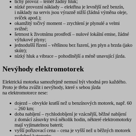
tichý provoz
– téměř žádný hluk;
nízké provozní náklady
– elektřina je levnější než benzín,
i náklady na servis jsou výrazně nižší (žádná výměna oleje,
svíček apod.);
okamžitý točivý moment
– zrychlení je plynulé a velmi
svižné;
šetrnost k životnímu prostředí
– nulové lokální emise, žádné
výfukové plyny;
jednodušší řízení
– většinou bez řazení, jen plyn a brzda (jako
skútr);
nízký hluk a vibrace
– pohodlnější a méně unavující jízda.
Nevýhody elektromotorek
Elektrická motorka samozřejmě nemusí být vhodná pro každého.
Proto je třeba zvážit i nevýhody, které s sebou jízda
na elektromotorce nese:
dojezd
– obvykle kratší než u benzínových motorek, např. 60
– 260 km;
doba nabíjení
– rychlodobíjení je vzácnější, běžné nabíjení
z domácí zásuvky trvá několik hodin, některé elektromotorky
mají vyjímatelnou baterii;
vyšší pořizovací cena
– cena je vyšší než u běžných motorek
podobné kategorie;