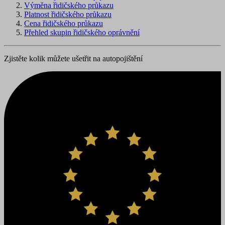
Výměna řidičského průkazu
Platnost řidičského průkazu
Cena řidičského průkazu
Přehled skupin řidičského oprávnění
Zjistěte kolik můžete ušetřit na autopojištění