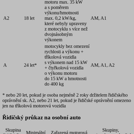
motoru max. 35 kW
a s poměrem
výkonu/hmotnosti
A2
18 let
max. 0,2 kW/kg,
AM, A1
které nebyly upraveny
z motocyklu s více než
dvojnásobným
výkonem
motocykly bez omezení
rychlosti a výkonu +
tříkolová vozidla
s výkonem nad 15 kW
A
24 let*
AM, A1, A2
+ čtyřkolová vozidla
o výkonu motoru
do 15 kW a hmotnosti
do 400 kg
* nebo 20 let, pokud je osoba nejméně 2 roky držitelem řidičského
oprávnění sk. A2, nebo 21 let, pokud je řidičské oprávnění omezeno
jen na tříkolová motorová vozidla
Řidičský průkaz na osobní auto
Skupina
Skupiny,
Minimální
Zařazená motorová