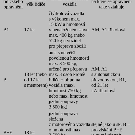
řidičského
na které se oprávnění
věk řidiče
vozidla
oprávnění
také vztahuje
čtyřkolová vozidla
s výkonem max.
15 kW a hmotností
B1
17 let
v nenaloženém stavu
AM, A1 tříkolová
max. 400 kg (nebo
550 kg u vozidel
pro přepravu zboží)
auta s největší
povolenou hmotností
max. 3 500 kg,
určená pro přepravu
AM, A1
18 let (nebo
max. 8 osob kromě
s automatickou
B
od 17 let
řidiče + přípojná
převodovkou, B1,
s mentorem)
vozidla (max.
od 21 let
hmotnost 750 kg
i A tříkolová
nebo max. hmotnost
jízdní soupravy
3 500 kg)
jízdní souprava
složená
z motorového vozidla
stejné jako u sk. B –
o hmotnosti max.
pro získání B+E
B+E
18 let