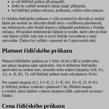
je váš řidičský průkaz již
propadlý
,
došlo
ke změně osobních údajů
(např. příjmení),
byl řidičský průkaz
odcizen
,
poškozen
,
zničen
nebo
ztracen
.
O výměnu řidičského průkazu z výše uvedených důvodů je možné
žádat jak osobně na obecním úřadě obce s rozšířenou působností,
tak
elektronicky přes Portál dopravy
(případně proklikem z Portálu
občana). Při podání elektronické žádosti si zvolíte, který obecní úřad
vaši žádost vyřídí, tedy kde si nový řidičák vyzvednete a starý
odevzdáte. Žádost lze vyřídit i expresně do 5 pracovních dnů.
Platnost řidičského průkazu
Platnost řidičského průkazu je 5 nebo 10 let a liší se podle toho,
pro jakou skupinu máte oprávnění. Jste-li držitelem řidičského
oprávnění na osobní auto, motorku nebo traktor (skupiny AM, A1,
A2, A, B, B1, T), váš řidičský průkaz bude mít platnost
10 let
.
Pro ostatní skupiny (C1, C1+E, C, C+E, D1, D1+E, D, D+E)
je řidičský průkaz vydáván s platností
5 let
. Přehled skupin
a vozidel, která můžete s danou skupinou řídit, naleznete na konci
článku.
Cena řidičského průkazu