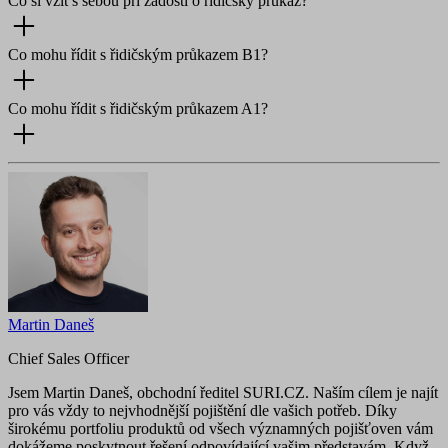
Co si vzít s sebou při žádosti o řidičský průkaz?
Co mohu řídit s řidičským průkazem B1?
Co mohu řídit s řidičským průkazem A1?
Martin Daneš
Chief Sales Officer
Jsem Martin Daneš, obchodní ředitel SURI.CZ. Naším cílem je najít
pro vás vždy to nejvhodnější pojištění dle vašich potřeb. Díky
širokému portfoliu produktů od všech významných pojišťoven vám
dokážeme poskytnout řešení odpovídající vašim představám. Když