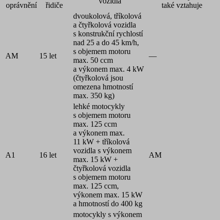
vozidla
oprávnění
řidiče
také vztahuje
dvoukolová, tříkolová
a čtyřkolová vozidla
s konstrukční rychlostí
nad 25 a do 45 km/h,
s objemem motoru
AM
15 let
—
max. 50 ccm
a výkonem max. 4 kW
(čtyřkolová jsou
omezena hmotností
max. 350 kg)
lehké motocykly
s objemem motoru
max. 125 ccm
a výkonem max.
11 kW + tříkolová
vozidla s výkonem
A1
16 let
AM
max. 15 kW +
čtyřkolová vozidla
s objemem motoru
max. 125 ccm,
výkonem max. 15 kW
a hmotností do 400 kg
motocykly s výkonem