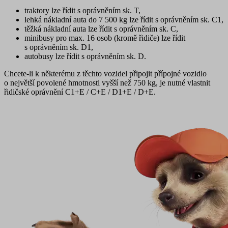
traktory
lze řídit s oprávněním
sk. T
,
lehká nákladní auta
do 7 500 kg
lze řídit s oprávněním
sk. C1
,
těžká nákladní auta
lze řídit s oprávněním
sk. C
,
minibusy pro max. 16 osob
(kromě řidiče) lze řídit
s oprávněním
sk. D1
,
autobusy
lze řídit s oprávněním
sk. D
.
Chcete-li k některému z těchto vozidel připojit přípojné vozidlo
o největší povolené hmotnosti vyšší než 750 kg, je nutné vlastnit
řidičské oprávnění C1+E / C+E / D1+E / D+E.