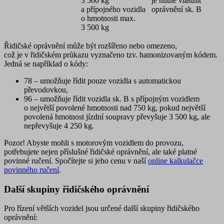
3 500 kg
je nutné vlastnit
a přípojného vozidla
oprávnění sk. B
o hmotnosti max.
3 500 kg
Řidičské oprávnění může být rozšířeno nebo omezeno,
což je v řidičském průkazu vyznačeno tzv.
hamonizovaným kódem
.
Jedná se například o kódy:
78
– umožňuje řídit pouze vozidla s automatickou
převodovkou,
96
– umožňuje řídit vozidla sk. B s přípojným vozidlem
o největší povolené hmotnosti nad 750 kg, pokud největší
povolená hmotnost jízdní soupravy převyšuje 3 500 kg, ale
nepřevyšuje 4 250 kg.
Pozor!
Abyste mohli s motorovým vozidlem do provozu,
potřebujete nejen příslušné řidičské oprávnění, ale také platné
povinné ručení. Spočítejte si jeho cenu v naší
online kalkulačce
povinného ručení
.
Další skupiny řidičského oprávnění
Pro řízení větších vozidel jsou určené další skupiny řidičského
oprávnění: