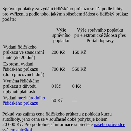
Správní poplatky za vydání řidičského průkazu se liší podle lhůty
pro vyřízení a podle toho, jakým způsobem žádost o řidičský průkaz
podáte:
Výše
Výše správního poplatku
správního
při elektronické žádosti přes
poplatku
Portál dopravy
Vydání řidičského
průkazu ve standardní
200 Kč
160 Kč
lhůtě (do 20 dnů)
Expresní vydání
řidičského průkazu
700 Kč
560 Kč
(do 5 pracovních dnů)
Výměna řidičského
průkazu z důvodu
0 Kč
0 Kč
uplynutí platnosti
Vydání
mezinárodního
50 Kč
—
řidičského průkazu
Pokud vás zajímá cena řidičského průkazu z pohledu kurzu
autoškoly, jeho cena se v současné době pohybuje kolem
20 000 Kč. Pro podrobnější informace si přečtěte
našeho průvodce
světem autoškol
.