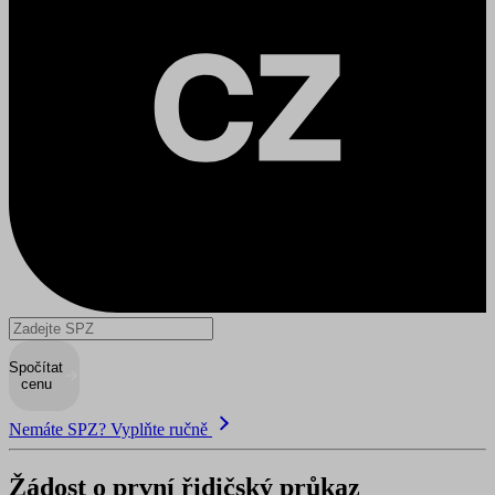
Spočítat
cenu
Nemáte SPZ? Vyplňte ručně
Žádost o první řidičský průkaz