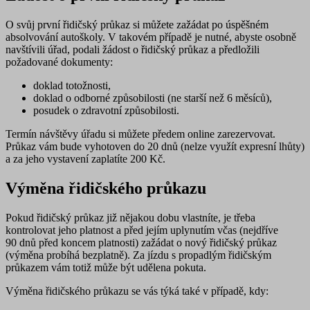
O svůj
první řidičský průkaz
si můžete zažádat po úspěšném
absolvování autoškoly. V takovém případě je nutné, abyste
osobně
navštívili úřad, podali žádost o řidičský průkaz a předložili
požadované dokumenty:
doklad totožnosti,
doklad o odborné způsobilosti (ne starší než 6 měsíců),
posudek o zdravotní způsobilosti.
Termín návštěvy úřadu si můžete předem online zarezervovat.
Průkaz vám bude vyhotoven
do 20 dnů
(nelze využít expresní lhůty)
a za jeho vystavení zaplatíte
200 Kč
.
Výměna řidičského průkazu
Pokud řidičský průkaz již nějakou dobu vlastníte, je třeba
kontrolovat jeho
platnost a před jejím uplynutím
včas (nejdříve
90 dnů před koncem platnosti) zažádat o nový řidičský průkaz
(výměna probíhá bezplatně). Za jízdu s propadlým řidičským
průkazem vám totiž může být udělena pokuta.
Výměna řidičského průkazu se vás týká také v případě, kdy: