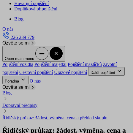
Havarijní pojištění
Doplňková připojištění
Blog
O nás
226 289 779
Ozvěte se mi
Open main menu
Pojištění vozidla
Pojištění majetku
Pojištění mazlíčků
Životní
pojištění
Cestovní pojištění
Úrazové pojištění
Další pojištění
O nás
Poradna
Ozvěte se mi
Blog
Dopravní předpisy
Řidičský průkaz: žádost, výměna, cena a přehled skupin
Řidičský průkaz: žádost, výměna, cena a