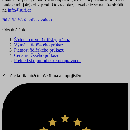
budete mít jakýkoliv produktový dotaz, neváhejte se na nás obrátit
na
info@suri.cz
řidič
řidičský průkaz
zákon
Obsah článku
Žádost o první řidičský průkaz
Výměna řidičského průkazu
Platnost řidičského průkazu
Cena řidičského průkazu
Přehled skupin řidičského oprávnění
Zjistěte kolik můžete ušetřit na autopojištění