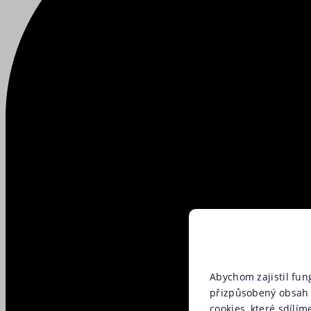
Abychom zajistil fun
přizpůsobený obsah 
cookies, které sdílím