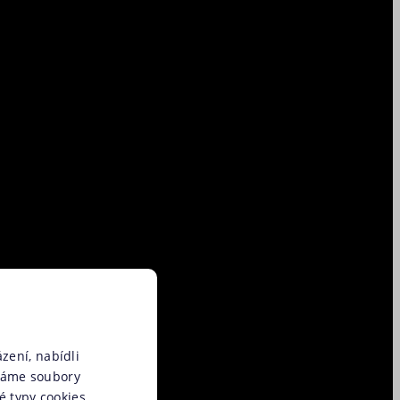
zení, nabídli
váme soubory
é typy cookies