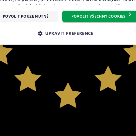
oubory cílení, funkční soubory, nezařazené soubory) můžeme vy
m, který můžete udělit zaškrtnutím políčka u příslušného druh
POVOLIT POUZE NUTNÉ
POVOLIT VŠECHNY COOKIES
reference“. Souhlas s použitím všech těchto typů cookies můžete 
knutím na tlačítko „Povolit všechny cookies“. Pokud si nepřejete 
UPRAVIT PREFERENCE
 volitelných typů cookies, klikněte na tlačítko „Povolit pouze nu
e tzv. nutné nebo funkční cookies, jejichž použití je nezbytné 
É SOUBORY
VÝKONOVÉ SOUBORY
SOUBORY CÍLENÍ
ookies můžete kdykoliv upravit na podstránce "Změnit nastavení 
 stránek. Další informace naleznete v našich
Zásadách ochrany 
RY
NEZAŘAZENÉ SOUBORY
souborů cookie
.“
é soubory
Výkonové soubory
Soubory cílení
Funkční soubory
Neza
kies zprostředkovávají základní funkčnost stránky, web bez nich nemůže fungovat. T
Poskytovatel
Vyprší
Popis
/ Doména
.suri.cz
1 den
Tento soubor cookie používáme pro správnou funkčno
záznamů bez dalšího detailu o relaci uživatele.