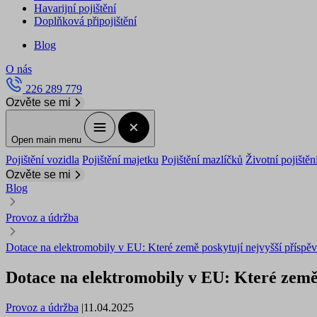
Havarijní pojištění
Doplňková připojištění
Blog
O nás
226 289 779
Ozvěte se mi
Open main menu
Pojištění vozidla
Pojištění majetku
Pojištění mazlíčků
Životní pojištěn
Ozvěte se mi
Blog
Provoz a údržba
Dotace na elektromobily v EU: Které země poskytují nejvyšší příspě
Dotace na elektromobily v EU: Které země 
Provoz a údržba
|
11.04.2025