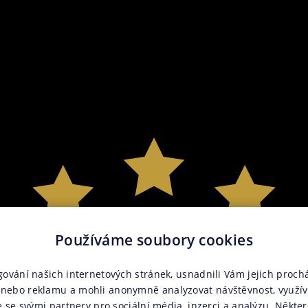
Používáme soubory cookies
gování našich internetových stránek, usnadnili Vám jejich prochá
nebo reklamu a mohli anonymně analyzovat návštěvnost, využí
e se svými partnery pro sociální média, inzerci a analýzu. Někter