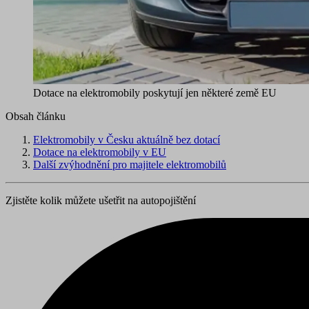
Dotace na elektromobily poskytují jen některé země EU
Obsah článku
Elektromobily v Česku aktuálně bez dotací
Dotace na elektromobily v EU
Další zvýhodnění pro majitele elektromobilů
Zjistěte kolik můžete ušetřit na autopojištění