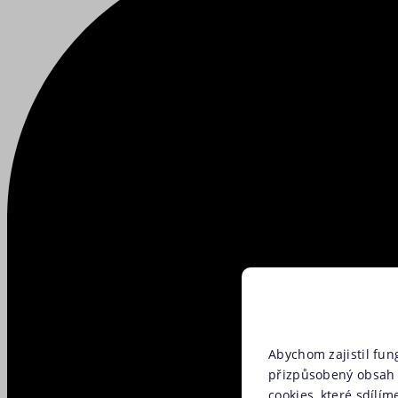
Abychom zajistil fun
přizpůsobený obsah 
cookies, které sdílím