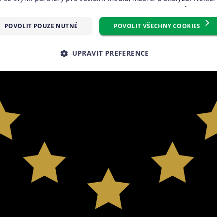
oubory cílení, funkční soubory, nezařazené soubory) můžeme vy
m, který můžete udělit zaškrtnutím políčka u příslušného druh
POVOLIT POUZE NUTNÉ
POVOLIT VŠECHNY COOKIES
reference“. Souhlas s použitím všech těchto typů cookies můžete 
knutím na tlačítko „Povolit všechny cookies“. Pokud si nepřejete 
UPRAVIT PREFERENCE
 volitelných typů cookies, klikněte na tlačítko „Povolit pouze nu
e tzv. nutné nebo funkční cookies, jejichž použití je nezbytné 
É SOUBORY
VÝKONOVÉ SOUBORY
SOUBORY CÍLENÍ
ookies můžete kdykoliv upravit na podstránce "Změnit nastavení 
 stránek. Další informace naleznete v našich
Zásadách ochrany 
RY
NEZAŘAZENÉ SOUBORY
souborů cookie
.“
é soubory
Výkonové soubory
Soubory cílení
Funkční soubory
Neza
kies zprostředkovávají základní funkčnost stránky, web bez nich nemůže fungovat. T
Poskytovatel
Vyprší
Popis
/ Doména
.suri.cz
1 den
Tento soubor cookie používáme pro správnou funkčno
záznamů bez dalšího detailu o relaci uživatele.