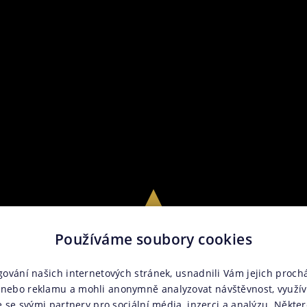
Používáme soubory cookies
gování našich internetových stránek, usnadnili Vám jejich prochá
nebo reklamu a mohli anonymně analyzovat návštěvnost, využí
e se svými partnery pro sociální média, inzerci a analýzu. Někter