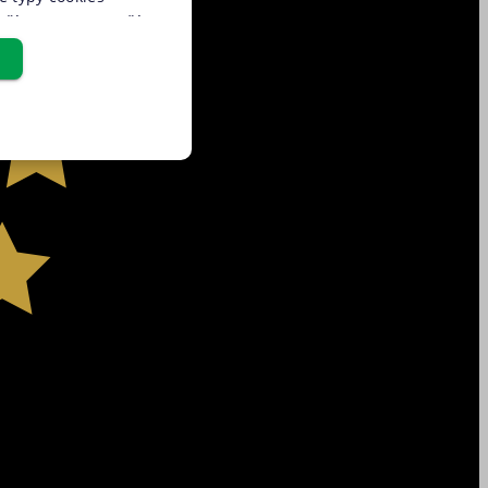
užívat pouze s Vaším
u cookies pod
udělit také
udělit souhlas s
tné cookies“, a my
pro chod této webové
Cookies" v zápatí
osobních údajů
a
řazené soubory
yto cookies můžeme využívat
st CRM a prioritizaci