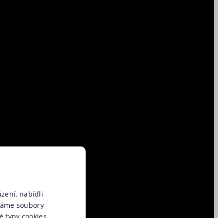
zení, nabídli
váme soubory
é typy cookies