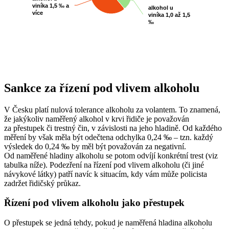
viníka 1,5 ‰ a
viníka 1,5 ‰ a
alkohol u
alkohol u
více
více
viníka 1,0 až 1,5
viníka 1,0 až 1,5
‰
‰
End of interactive chart.
Sankce za řízení pod vlivem alkoholu
V Česku platí
nulová tolerance
alkoholu
za volantem. To znamená,
že jakýkoliv naměřený alkohol v krvi řidiče je považován
za
přestupek či trestný čin
, v závislosti na jeho hladině. Od každého
měření by však měla být odečtena
odchylka 0,24 ‰
– tzn. každý
výsledek do 0,24 ‰ by měl být považován za negativní.
Od naměřené hladiny alkoholu se potom odvíjí konkrétní trest (viz
tabulka níže). Podezření na řízení pod vlivem alkoholu (či jiné
návykové látky) patří navíc k situacím, kdy vám
může policista
zadržet řidičský průkaz
.
Řízení pod vlivem alkoholu jako přestupek
O přestupek se jedná tehdy, pokud je
naměřená hladina alkoholu