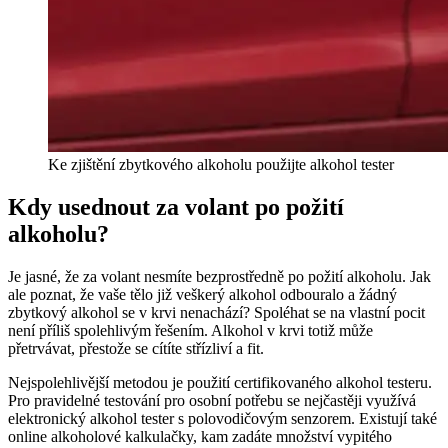
Ke zjištění zbytkového alkoholu použijte alkohol tester
Kdy usednout za volant po požití
alkoholu?
Je jasné, že za volant nesmíte bezprostředně po požití alkoholu. Jak
ale poznat, že vaše tělo již veškerý alkohol odbouralo a žádný
zbytkový alkohol se v krvi nenachází? Spoléhat se na vlastní pocit
není příliš spolehlivým řešením. Alkohol v krvi totiž může
přetrvávat, přestože se cítíte střízliví a fit.
Nejspolehlivější metodou
je použití
certifikovaného alkohol testeru
.
Pro pravidelné testování pro osobní potřebu se nejčastěji využívá
elektronický alkohol tester s polovodičovým senzorem. Existují také
online alkoholové kalkulačky
, kam zadáte množství vypitého