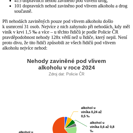
415 dopravních nehod zaviněno pod vlivem drog,
101 dopravních nehod zaviněno pod vlivem alkoholu a drog
současně.
Při nehodách zaviněných pouze pod vlivem alkoholu došlo
k usmrcení 31 osob. Nejvíce z nich zahynulo při nehodách, kdy měl
viník v krvi 1,5 ‰ a více – u těchto řidičů je podle Policie ČR
pravděpodobnost nehody 128x větší než u řidiče, který nepil. Není
proto divu, že tito řidiči způsobili ze všech řidičů pod vlivem
alkoholu nejvíce nehod:
Nehody zaviněné pod vlivem
Nehody zaviněné pod vlivem alkoholu v roce 20
alkoholu v roce 2024
Zdroj dat: Policie ČR
Pie chart with 6 slices.
Zdroj dat: Policie ČR
alkohol u
alkohol u
viníka 0,24 až
viníka 0,24 až
0,5 ‰
0,5 ‰
alkohol u
alkohol u
viníka 0,6 až 0,8
viníka 0,6 až 0,8
‰
‰
alkohol u
alkohol u