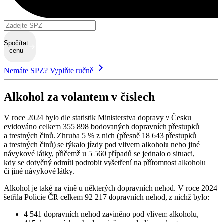
Spočítat
cenu
Nemáte SPZ? Vyplňte ručně
Alkohol za volantem v číslech
V roce 2024 bylo dle statistik Ministerstva dopravy v Česku
evidováno celkem 355 898 bodovaných dopravních přestupků
a trestných činů. Zhruba 5 % z nich (přesně
18 643 přestupků
a trestných činů
)
se týkalo jízdy pod vlivem alkoholu nebo jiné
návykové látky
, přičemž u 5 560 případů se jednalo o situaci,
kdy se dotyčný odmítl podrobit vyšetření na přítomnost alkoholu
či jiné návykové látky.
Alkohol je také na vině u některých dopravních nehod. V roce 2024
šetřila Policie ČR celkem 92 217 dopravních nehod, z nichž bylo:
4 541 dopravních nehod zaviněno pod vlivem alkoholu
,