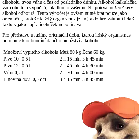
alkoholu, svou váhu a čas od posledního drinku. Alkohol kalkulačka
vám obratem vypočítá, jak dlouho vašemu tělu potrvá, než veškerý
alkohol odbourá. Tento výpočet je ovšem nutné brát
pouze jako
orientační
, protože každý organismus je jiný a do hry vstupují i další
faktory jako např. jídelníček nebo únava.
Pro představu uvádíme orientační dobu, kterou lidský organismus
potřebuje k odbourání daného množství alkoholu:
Množství vypitého alkoholu
Muž 80 kg
Žena 60 kg
Pivo 10° 0,5 l
2 h 15 min
3 h 45 min
Pivo 12° 0,5 l
2 h 45 min
4 h 30 min
Víno 0,2 l
2 h 30 min
4 h 00 min
Lihovina 40% 0,5 dcl
3 h 15 min
3 h 45 min