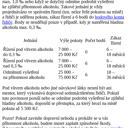
max. 1,0 ‰
nebo když se dotyčný
odmítne podrobit vyšetření
ke zjištění přítomnosti alkoholu. Takové jednání je vždy
projednáváno ve správním řízení (tzn. nelze řešit pokutou na místě)
a řidiči je udělena
pokuta, zákaz řízení a 6 bodů
do
bodového konta
řidiče
. Body se neudělují pouze v případě, kdy je naměřená hladina
alkoholu max. 0,3 ‰.
Zákaz
Jednání
Výše pokuty
Počet bodů
řízení
Řízení pod vlivem alkoholu
7 000 –
6 –
0
do 0,3 ‰
25 000 Kč
18 měsíců
Řízení pod vlivem alkoholu
7 000 –
6 –
6
nad 0,3 ‰
25 000 Kč
18 měsíců
Odmítnutí vyšetření
25 000 –
18 –
6
na přítomnost alkoholu
75 000 Kč
36 měsíců
Pod vlivem alkoholu nebo jiné návykové látky nesmí být ani
mentor, který vykonává doprovod sedmnáctiletému řidiči. Pokud
tuto povinnost poruší nebo se odmítne podrobit vyšetření ke zjištění
hladiny alkoholu, dopouští se přestupku, za který hrozí na místě
pokuta až 5 500 Kč.
Pozor!
Pokud zaviníte dopravní nehodu a prokáže se u vás
přítomnost alkoholu, budete muset
zaplatit způsobené škody
.