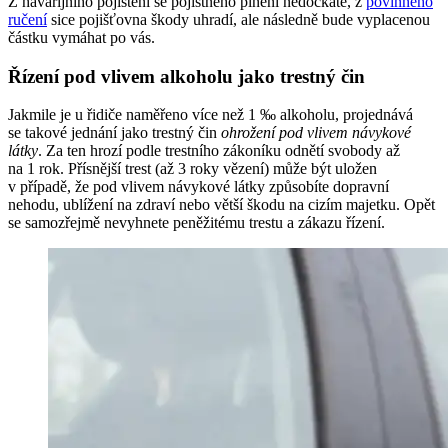
Z havarijního pojištění se pojistného plnění nedočkáte, z
povinného
ručení
sice pojišťovna škody uhradí, ale následně bude vyplacenou
částku vymáhat po vás.
Řízení pod vlivem alkoholu jako trestný čin
Jakmile je u řidiče naměřeno
více než 1 ‰ alkoholu
, projednává
se takové jednání jako trestný čin
ohrožení pod vlivem návykové
látky
. Za ten hrozí podle trestního zákoníku odnětí svobody až
na 1 rok. Přísnější trest (až 3 roky vězení) může být uložen
v případě, že pod vlivem návykové látky způsobíte dopravní
nehodu, ublížení na zdraví nebo větší škodu na cizím majetku. Opět
se samozřejmě nevyhnete peněžitému trestu a zákazu řízení.