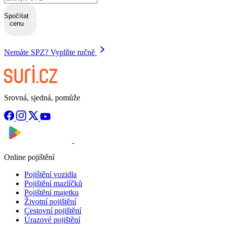
Spočítat
cenu
Nemáte SPZ? Vyplňte ručně
Srovná, sjedná, pomůže
Nyní na
Stáhnout v
Online pojištění
Pojištění vozidla
Pojištění mazlíčků
Pojištění majetku
Životní pojištění
Cestovní pojištění
Úrazové pojištění