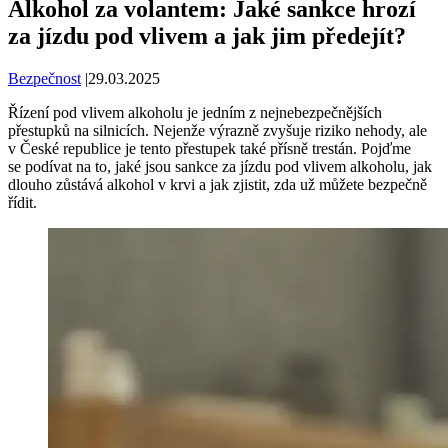
Alkohol za volantem: Jaké sankce hrozí
za jízdu pod vlivem a jak jim předejít?
Bezpečnost
|
29.03.2025
Řízení pod vlivem alkoholu je jedním z nejnebezpečnějších
přestupků na silnicích. Nejenže výrazně zvyšuje riziko nehody, ale
v České republice je tento přestupek také přísně trestán. Pojďme
se podívat na to, jaké jsou sankce za jízdu pod vlivem alkoholu, jak
dlouho zůstává alkohol v krvi a jak zjistit, zda už můžete bezpečně
řídit.