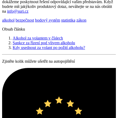
dokážeme poskytnout řešení odpovídající vašim představám. Když
budete mít jakýkoliv produktový dotaz, neváhejte se na nás obrátit
na
info@suri.cz
alkohol
bezpečnost
bodový systém
statistika
zákon
Obsah článku
Alkohol za volantem v číslech
Sankce za řízení pod vlivem alkoholu
Kdy usednout za volant po požití alkoholu?
Zjistěte kolik můžete ušetřit na autopojištění