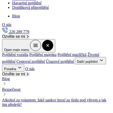
Havarijní pojištění
Doplňková připojištění
Blog
O nás
226 289 779
Ozvěte se mi
Open main menu
Pojištění vozidla
Pojištění majetku
Pojištění mazlíčků
Životní
pojištění
Cestovní pojištění
Úrazové pojištění
Další pojištění
O nás
Poradna
Ozvěte se mi
Blog
Bezpečnost
Alkohol za volantem: Jaké sankce hrozí za jízdu pod vlivem a jak
jim předejít?