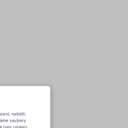
zení, nabídli
váme soubory
é typy cookies