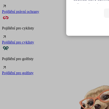
(výkonové soubory, s
předchozím souhlase
Pojištění právní ochrany
tlačítkem „Upravit p
jednoduše jedním kli
používáním žádného z
Pojištění pro cyklisty
budeme využívat pouz
NEZBYTNĚ NUTN
stránky. Nastavení c
Pojištění pro cyklisty
našich internetových
FUNKČNÍ SOUBO
Zásadách používání 
Pojištění pro golfisty
Nezbytně nutn
Pojištění pro golfisty
Nezbytně nutné soubory coo
i bez Vašeho souhlasu.
Název
utm_campaign