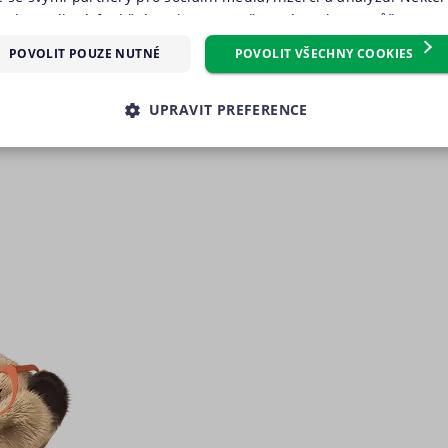
oubory cílení, funkční soubory, nezařazené soubory) můžeme vy
m, který můžete udělit zaškrtnutím políčka u příslušného druh
POVOLIT POUZE NUTNÉ
POVOLIT VŠECHNY COOKIES
reference“. Souhlas s použitím všech těchto typů cookies můžete 
knutím na tlačítko „Povolit všechny cookies“. Pokud si nepřejete 
UPRAVIT PREFERENCE
 volitelných typů cookies, klikněte na tlačítko „Povolit pouze nu
e tzv. nutné nebo funkční cookies, jejichž použití je nezbytné 
É SOUBORY
VÝKONOVÉ SOUBORY
SOUBORY CÍLENÍ
ookies můžete kdykoliv upravit na podstránce "Změnit nastavení 
 stránek. Další informace naleznete v našich
Zásadách ochrany 
RY
NEZAŘAZENÉ SOUBORY
souborů cookie
.“
é soubory
Výkonové soubory
Soubory cílení
Funkční soubory
Neza
kies zprostředkovávají základní funkčnost stránky, web bez nich nemůže fungovat. T
Poskytovatel
Vyprší
Popis
/ Doména
.suri.cz
1 den
Tento soubor cookie používáme pro správnou funkčno
záznamů bez dalšího detailu o relaci uživatele.