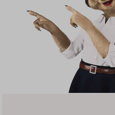
utm_medium
utm_source
affiliate
gclid
testing
leadgenia
udid
VISITOR_PRIVACY_METAD
údajů
Zásadách použí
pfp-uid
www.suri.cz
CookieScriptConsent