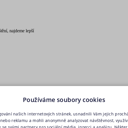
tění, najdeme lepší
Používáme soubory cookies
Spočítat cenu
gování našich internetových stránek, usnadnili Vám jejich prochá
nebo reklamu a mohli anonymně analyzovat návštěvnost, využí
e se svými partnery pro sociální média, inzerci a analýzu. Někter