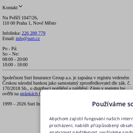
Kontakt
Na Poříčí 1047/26,
110 00 Praha 1, Nové Město
Infolinka:
226 289 779
Email:
info@suri.cz
Po - Pá:
So – Ne:
08:00 - 20:00
10:00 - 18:00
Společnost Suri Insurance Group a.s. je zapsána v registru vedeném
Českou národní bankou jako samostatný zprostředkovatel dle zák. č.
170/2018 Sb., o distribuci pojištění a zajištění. Zápis v registru lze
ověřit na
stránkách ČNB
.
Používáme s
1999 – 2026 Suri Insurance Group a.s., všechna práva vyhrazena
Abychom zajistil fungování našich inter
procházení, nabídli přizpůsobený obsa
analyzovat návštěvnost, využíváme soubo