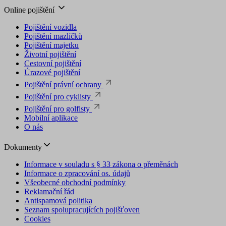
Online pojištění
Pojištění vozidla
Pojištění mazlíčků
Pojištění majetku
Životní pojištění
Cestovní pojištění
Úrazové pojištění
Pojištění právní ochrany
Pojištění pro cyklisty
Pojištění pro golfisty
Mobilní aplikace
O nás
Dokumenty
Informace v souladu s § 33 zákona o přeměnách
Informace o zpracování os. údajů
Všeobecné obchodní podmínky
Reklamační řád
Antispamová politika
Seznam spolupracujících pojišťoven
Cookies