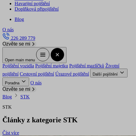
Havarijní pojištění
Doplňková připojištění
Blog
O nás
226 289 779
Ozvěte se mi
Open main menu
Pojištění vozidla
Pojištění majetku
Pojištění mazlíčků
Životní
pojištění
Cestovní pojištění
Úrazové pojištění
Další pojištění
O nás
Poradna
Ozvěte se mi
Blog
STK
STK
Články z kategorie STK
Číst více