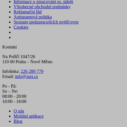
Informace o zpracování os. údajů
Všeobecné obchodní podmínky
Reklamační řád
Antispamová politika
Seznam spolupracujících pojišťoven
Cookies
Kontakt
Na Poříčí 1047/26
110 00 Praha – Nové Město
Infolinka:
226 289 779
Email:
info@suri.cz
Po - Pá:
So – Ne:
08:00 - 20:00
10:00 - 18:00
O nás
Mobilní aplikace
Blog