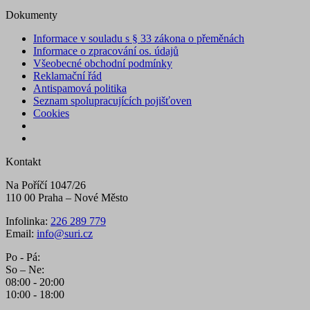
Dokumenty
Informace v souladu s § 33 zákona o přeměnách
Informace o zpracování os. údajů
Všeobecné obchodní podmínky
Reklamační řád
Antispamová politika
Seznam spolupracujících pojišťoven
Cookies
Kontakt
Na Poříčí 1047/26
110 00 Praha – Nové Město
Infolinka:
226 289 779
Email:
info@suri.cz
Po - Pá:
So – Ne:
08:00 - 20:00
10:00 - 18:00