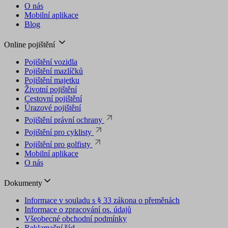
O nás
Mobilní aplikace
Blog
Online pojištění
Pojištění vozidla
Pojištění mazlíčků
Pojištění majetku
Životní pojištění
Cestovní pojištění
Úrazové pojištění
Pojištění právní ochrany
Pojištění pro cyklisty
Pojištění pro golfisty
Mobilní aplikace
O nás
Dokumenty
Informace v souladu s § 33 zákona o přeměnách
Informace o zpracování os. údajů
Všeobecné obchodní podmínky
Reklamační řád