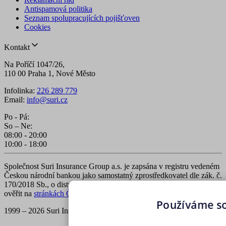
Antispamová politika
Seznam spolupracujících pojišťoven
Cookies
Kontakt
Na Poříčí 1047/26,
110 00 Praha 1, Nové Město
Infolinka:
226 289 779
Email:
info@suri.cz
Po - Pá:
So – Ne:
08:00 - 20:00
10:00 - 18:00
Společnost Suri Insurance Group a.s. je zapsána v registru vedeném
Českou národní bankou jako samostatný zprostředkovatel dle zák. č.
170/2018 Sb., o distribuci pojištění a zajištění. Zápis v registru lze
ověřit na
stránkách ČNB
.
Používáme s
1999 – 2026 Suri Insurance Group a.s., všechna práva vyhrazena