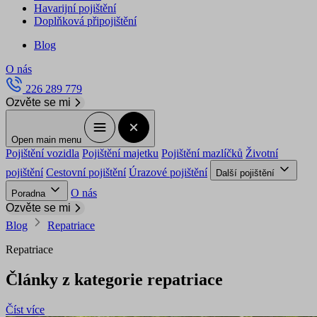
Havarijní pojištění
Doplňková připojištění
Blog
O nás
226 289 779
Ozvěte se mi
Open main menu
Pojištění vozidla
Pojištění majetku
Pojištění mazlíčků
Životní
pojištění
Cestovní pojištění
Úrazové pojištění
Další pojištění
O nás
Poradna
Ozvěte se mi
Blog
Repatriace
Repatriace
Články z kategorie repatriace
Číst více