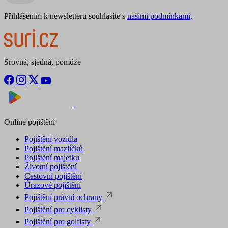
Přihlášením k newsletteru souhlasíte s
našimi podmínkami
.
Srovná, sjedná, pomůže
Nyní na
Stáhnout v
Online pojištění
Pojištění vozidla
Pojištění mazlíčků
Pojištění majetku
Životní pojištění
Cestovní pojištění
Úrazové pojištění
Pojištění právní ochrany
Pojištění pro cyklisty
Pojištění pro golfisty