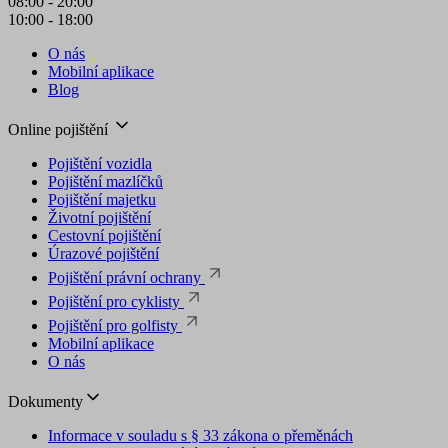
08:00 - 20:00
10:00 - 18:00
O nás
Mobilní aplikace
Blog
Online pojištění
Pojištění vozidla
Pojištění mazlíčků
Pojištění majetku
Životní pojištění
Cestovní pojištění
Úrazové pojištění
Pojištění právní ochrany
Pojištění pro cyklisty
Pojištění pro golfisty
Mobilní aplikace
O nás
Dokumenty
Informace v souladu s § 33 zákona o přeměnách