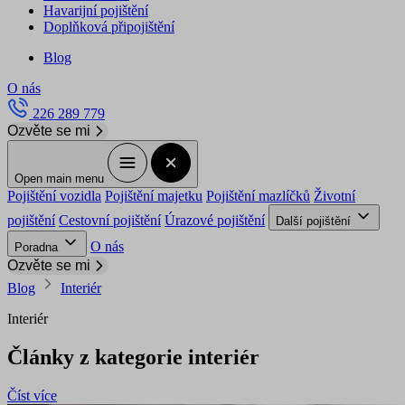
Havarijní pojištění
Doplňková připojištění
Blog
O nás
226 289 779
Ozvěte se mi
Open main menu
Pojištění vozidla
Pojištění majetku
Pojištění mazlíčků
Životní
pojištění
Cestovní pojištění
Úrazové pojištění
Další pojištění
O nás
Poradna
Ozvěte se mi
Blog
Interiér
Interiér
Články z kategorie interiér
Číst více