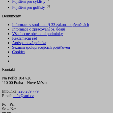
Pojištění pro cyklisty
Pojištění pro golfisty
Dokumenty
Informace v souladu s § 33 zákona o přeměnách
Informace o zpracování os. údajů
Všeobecné obchodní podmínky
Reklamační řád
Antispamová politika
Seznam spolupracujících pojišťoven
Cookies
Kontakt
Na Poříčí 1047/26
110 00 Praha – Nové Město
Infolinka:
226 289 779
Email:
info@suri.cz
Po - Pá:
So – Ne: