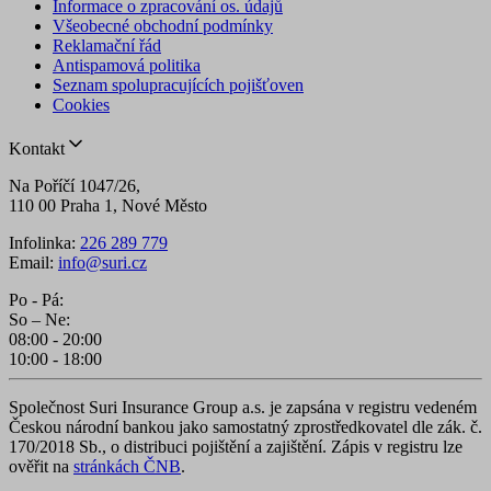
Informace o zpracování os. údajů
Všeobecné obchodní podmínky
Reklamační řád
Antispamová politika
Seznam spolupracujících pojišťoven
Cookies
Kontakt
Na Poříčí 1047/26,
110 00 Praha 1, Nové Město
Infolinka:
226 289 779
Email:
info@suri.cz
Po - Pá:
So – Ne:
08:00 - 20:00
10:00 - 18:00
Společnost Suri Insurance Group a.s. je zapsána v registru vedeném
Českou národní bankou jako samostatný zprostředkovatel dle zák. č.
170/2018 Sb., o distribuci pojištění a zajištění. Zápis v registru lze
ověřit na
stránkách ČNB
.