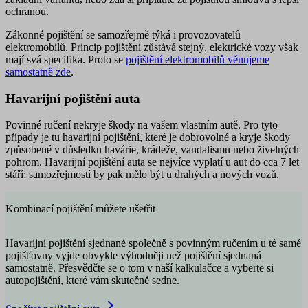
ochranou.
Zákonné pojištění se samozřejmě týká i provozovatelů
elektromobilů. Princip pojištění zůstává stejný, elektrické vozy však
mají svá specifika. Proto se
pojištění elektromobilů věnujeme
samostatně zde
.
Havarijní pojištění auta
Povinné ručení nekryje škody na vašem vlastním autě. Pro tyto
případy je tu havarijní pojištění, které je dobrovolné a kryje škody
způsobené v důsledku havárie, krádeže, vandalismu nebo živelných
pohrom. Havarijní pojištění auta se nejvíce vyplatí u aut do cca 7 let
stáří; samozřejmostí by pak mělo být u drahých a nových vozů.
Kombinací pojištění můžete ušetřit
Havarijní pojištění sjednané společně s povinným ručením u té samé
pojišťovny vyjde obvykle výhodněji než pojištění sjednaná
samostatně. Přesvědčte se o tom v naší kalkulačce a vyberte si
autopojištění, které vám skutečně sedne.