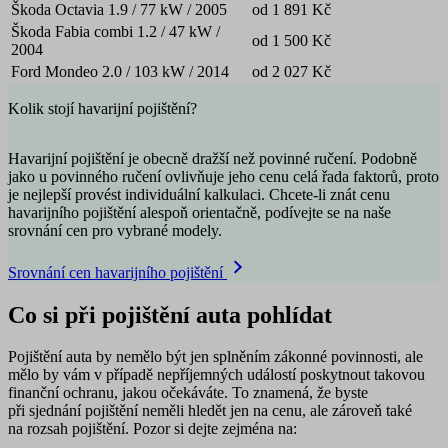
Škoda Octavia 1.9 / 77 kW / 2005
od 1 891 Kč
Škoda Fabia combi 1.2 / 47 kW /
od 1 500 Kč
2004
Ford Mondeo 2.0 / 103 kW / 2014
od 2 027 Kč
Kolik stojí havarijní pojištění?
Havarijní pojištění je obecně dražší než povinné ručení. Podobně
jako u povinného ručení ovlivňuje jeho cenu celá řada faktorů, proto
je nejlepší provést individuální kalkulaci. Chcete-li znát cenu
havarijního pojištění alespoň orientačně, podívejte se na naše
srovnání cen pro vybrané modely.
Srovnání cen havarijního pojištění
Co si při pojištění auta pohlídat
Pojištění auta by nemělo být jen splněním zákonné povinnosti, ale
mělo by vám v případě nepříjemných událostí poskytnout takovou
finanční ochranu, jakou očekáváte. To znamená, že byste
při sjednání pojištění neměli hledět jen na cenu, ale zároveň také
na rozsah pojištění. Pozor si dejte zejména na: