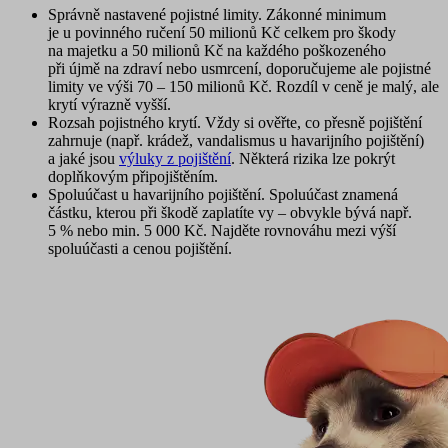
Správně nastavené pojistné limity
. Zákonné minimum
je u povinného ručení 50 milionů Kč celkem pro škody
na majetku a 50 milionů Kč na každého poškozeného
při újmě na zdraví nebo usmrcení, doporučujeme ale pojistné
limity ve výši 70 – 150 milionů Kč. Rozdíl v ceně je malý, ale
krytí výrazně vyšší.
Rozsah pojistného krytí
. Vždy si ověřte, co přesně pojištění
zahrnuje (např. krádež, vandalismus u havarijního pojištění)
a jaké jsou
výluky z pojištění
. Některá rizika lze pokrýt
doplňkovým připojištěním.
Spoluúčast u havarijního pojištění
. Spoluúčast znamená
částku, kterou při škodě zaplatíte vy – obvykle bývá např.
5 % nebo min. 5 000 Kč. Najděte rovnováhu mezi výší
spoluúčasti a cenou pojištění.