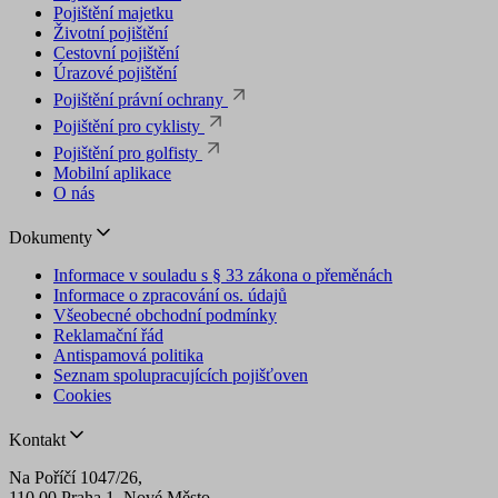
Pojištění majetku
Životní pojištění
Cestovní pojištění
Úrazové pojištění
Pojištění právní ochrany
Pojištění pro cyklisty
Pojištění pro golfisty
Mobilní aplikace
O nás
Dokumenty
Informace v souladu s § 33 zákona o přeměnách
Informace o zpracování os. údajů
Všeobecné obchodní podmínky
Reklamační řád
Antispamová politika
Seznam spolupracujících pojišťoven
Cookies
Kontakt
Na Poříčí 1047/26,
110 00 Praha 1, Nové Město