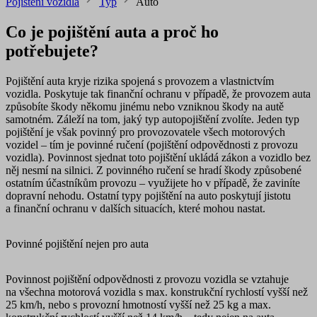
Pojištění vozidla
Typ
Auto
Co je pojištění auta a proč ho
potřebujete?
Pojištění auta kryje
rizika spojená s provozem a vlastnictvím
vozidla
. Poskytuje tak finanční ochranu v případě, že provozem auta
způsobíte škody někomu jinému nebo vzniknou škody na autě
samotném. Záleží na tom, jaký typ autopojištění zvolíte. Jeden typ
pojištění je však
povinný pro provozovatele všech motorových
vozidel – tím je povinné ručení
(pojištění odpovědnosti z provozu
vozidla). Povinnost sjednat toto pojištění ukládá zákon a vozidlo bez
něj nesmí na silnici. Z povinného ručení se hradí škody způsobené
ostatním účastníkům provozu – využijete ho v případě, že zaviníte
dopravní nehodu. Ostatní typy pojištění na auto poskytují jistotu
a finanční ochranu v dalších situacích, které mohou nastat.
Povinné pojištění nejen pro auta
Povinnost pojištění odpovědnosti z provozu vozidla se vztahuje
na všechna motorová vozidla s max. konstrukční rychlostí vyšší než
25 km/h, nebo s provozní hmotností vyšší než 25 kg a max.