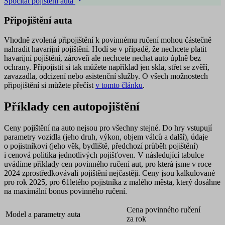
Spočítat pojištění auta
Připojištění auta
Vhodně zvolená připojištění k povinnému ručení mohou částečně
nahradit havarijní pojištění. Hodí se v případě, že nechcete platit
havarijní pojištění, zároveň ale nechcete nechat auto úplně bez
ochrany. Připojistit si tak můžete například jen skla, střet se zvěří,
zavazadla, odcizení nebo asistenční služby. O všech možnostech
připojištění si můžete přečíst
v tomto článku
.
Příklady cen autopojištění
Ceny pojištění na auto nejsou pro všechny stejné. Do hry vstupují
parametry vozidla (jeho druh, výkon, objem válců a další), údaje
o pojistníkovi (jeho věk, bydliště, předchozí průběh pojištění)
i cenová politika jednotlivých pojišťoven. V následující tabulce
uvádíme příklady cen povinného ručení aut, pro která jsme v roce
2024 zprostředkovávali pojištění nejčastěji. Ceny jsou kalkulované
pro rok 2025, pro 61letého pojistníka z malého města, který dosáhne
na maximální bonus povinného ručení.
Cena povinného ručení
Model a parametry auta
za rok