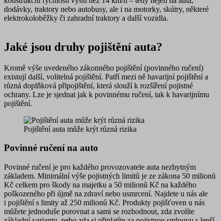
konstrukční rychlostí vyšší než 14 km/h – tedy nejen na auta,
dodávky, traktory nebo autobusy, ale i na motorky, skútry, některé
elektrokoloběžky či zahradní traktory a další vozidla.
Jaké jsou druhy pojištění auta?
Kromě výše uvedeného zákonného pojištění (povinného ručení)
existují další, volitelná pojištění. Patří mezi ně havarijní pojištění a
různá doplňková připojištění, která slouží k rozšíření pojistné
ochrany. Lze je sjednat jak k povinnému ručení, tak k havarijnímu
pojištění.
Pojištění auta může krýt různá rizika
Povinné ručení na auto
Povinné ručení je pro každého provozovatele auta nezbytným
základem. Minimální výše pojistných limitů je ze zákona 50 milionů
Kč celkem pro škody na majetku a 50 milionů Kč na každého
poškozeného při újmě na zdraví nebo usmrcení. Najdete u nás ale
i pojištění s limity až 250 milionů Kč. Produkty pojišťoven u nás
můžete jednoduše porovnat a sami se rozhodnout, zda zvolíte
základní variantu, nebo zda si připlatíte za pojistnou smlouvu s lepší