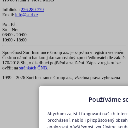
Infolinka:
226 289 779
Email:
info@suri.cz
Po - Pá:
So – Ne:
08:00 - 20:00
10:00 - 18:00
Společnost Suri Insurance Group a.s. je zapsána v registru vedeném
Českou národní bankou jako samostatný zprostředkovatel dle zák. č.
170/2018 Sb., o distribuci pojištění a zajištění. Zápis v registru lze
ověřit na
stránkách ČNB
.
1999 – 2026 Suri Insurance Group a.s., všechna práva vyhrazena
Používáme s
Abychom zajistil fungování našich inter
procházení, nabídli přizpůsobený obsa
analyzovat návštěvnost, využíváme soubo