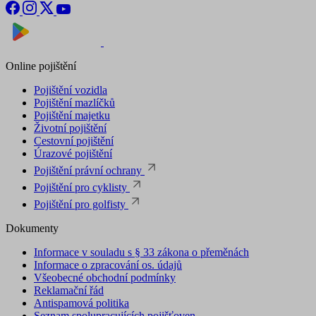
Nyní na
Stáhnout v
Online pojištění
Pojištění vozidla
Pojištění mazlíčků
Pojištění majetku
Životní pojištění
Cestovní pojištění
Úrazové pojištění
Pojištění právní ochrany
Pojištění pro cyklisty
Pojištění pro golfisty
Dokumenty
Informace v souladu s § 33 zákona o přeměnách
Informace o zpracování os. údajů
Všeobecné obchodní podmínky
Reklamační řád
Antispamová politika
Seznam spolupracujících pojišťoven