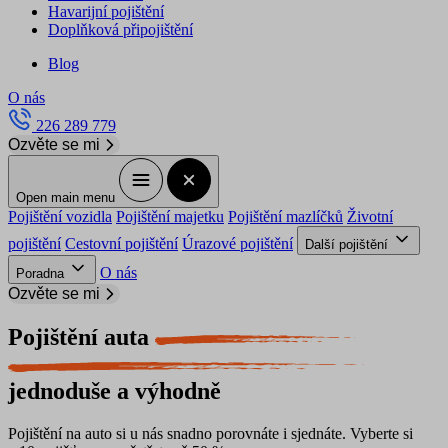
Havarijní pojištění
Doplňková připojištění
Blog
O nás
226 289 779
Ozvěte se mi
Open main menu
Pojištění vozidla
Pojištění majetku
Pojištění mazlíčků
Životní
pojištění
Cestovní pojištění
Úrazové pojištění
Další pojištění
O nás
Poradna
Ozvěte se mi
Pojištění auta
jednoduše a výhodně
Pojištění na auto si u nás snadno porovnáte i sjednáte. Vyberte si