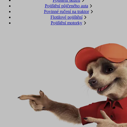
Pojištění skútru
Pojištění půjčeného auta
Povinné ručení na traktor
Flotilové pojištění
Pojištění motorky