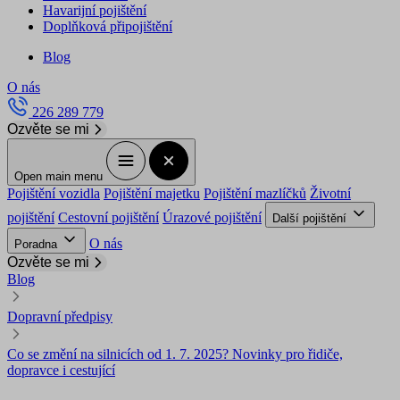
Havarijní pojištění
Doplňková připojištění
Blog
O nás
226 289 779
Ozvěte se mi
Open main menu
Pojištění vozidla
Pojištění majetku
Pojištění mazlíčků
Životní
pojištění
Cestovní pojištění
Úrazové pojištění
Další pojištění
O nás
Poradna
Ozvěte se mi
Blog
Dopravní předpisy
Co se změní na silnicích od 1. 7. 2025? Novinky pro řidiče,
dopravce i cestující