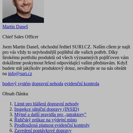
Martin Daneš
Chief Sales Officer
Jsem Martin Daneš, obchodní ředitel SURI.CZ. Naším cílem je najít
pro vás vždy to nejvhodnější pojištění dle vašich potřeb. Díky
širokému portfoliu produktů od všech významných pojišťoven vám
dokážeme poskytnout řešení odpovídající vašim představám. Když
budete mít jakýkoliv produktový dotaz, neváhejte se na nás obrátit
na
info@suri.cz
bodový systém
dopravní nehoda
evidenční kontrola
Obsah článku
Limit pro hlášení dopravní nehody
Inspekce silniční dopravy (INSID)
Mýtné a další pravidla pro „tatraktory”
Řidičský průkaz na výdejní místo
Prodloužená platnost evidenční kontroly
Zavedení poptávkové dopravy