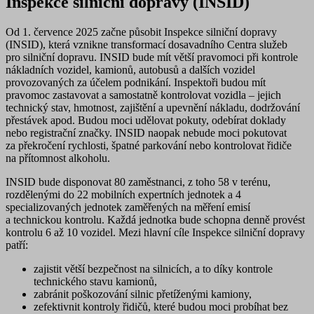
Inspekce silniční dopravy (INSID)
Od 1. července 2025
začne působit Inspekce silniční dopravy
(INSID)
, která vznikne transformací dosavadního Centra služeb
pro silniční dopravu. INSID bude mít
větší pravomoci při kontrole
nákladních vozidel, kamionů, autobusů a dalších vozidel
provozovaných za účelem podnikání
. Inspektoři budou mít
pravomoc
zastavovat a samostatně kontrolovat vozidla
– jejich
technický stav, hmotnost, zajištění a upevnění nákladu, dodržování
přestávek apod. Budou moci
udělovat pokuty, odebírat doklady
nebo registrační značky
. INSID naopak nebude moci pokutovat
za překročení rychlosti, špatné parkování nebo kontrolovat řidiče
na přítomnost alkoholu.
INSID bude disponovat 80 zaměstnanci, z toho 58 v terénu,
rozdělenými do 22 mobilních expertních jednotek a 4
specializovaných jednotek zaměřených na měření emisí
a technickou kontrolu. Každá jednotka bude schopna denně provést
kontrolu 6 až 10 vozidel. Mezi hlavní cíle Inspekce silniční dopravy
patří:
zajistit větší bezpečnost na silnicích
, a to díky kontrole
technického stavu kamionů,
zabránit poškozování silnic
přetíženými kamiony,
zefektivnit kontroly řidičů
, které budou moci probíhat bez