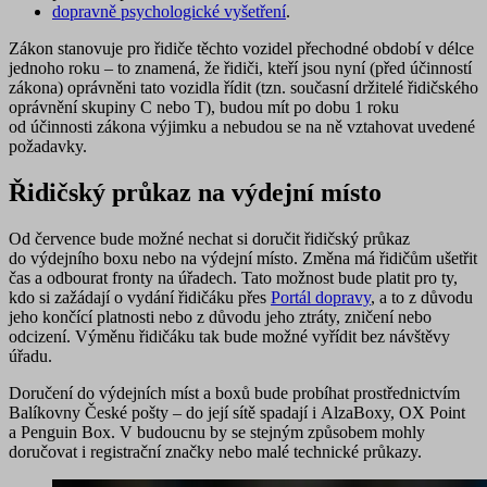
dopravně psychologické vyšetření
.
Zákon stanovuje pro řidiče těchto vozidel
přechodné období v délce
jednoho roku
– to znamená, že řidiči, kteří jsou nyní (před účinností
zákona) oprávněni tato vozidla řídit (tzn. současní držitelé řidičského
oprávnění skupiny C nebo T), budou mít po dobu 1 roku
od účinnosti zákona výjimku a nebudou se na ně vztahovat uvedené
požadavky.
Řidičský průkaz na výdejní místo
Od července bude možné nechat si doručit řidičský průkaz
do výdejního boxu nebo na výdejní místo
. Změna má řidičům ušetřit
čas a odbourat fronty na úřadech. Tato možnost bude platit pro ty,
kdo si zažádají o vydání řidičáku
přes
Portál dopravy
, a to
z důvodu
jeho končící platnosti nebo z důvodu jeho ztráty, zničení nebo
odcizení
. Výměnu řidičáku tak bude možné vyřídit bez návštěvy
úřadu.
Doručení do výdejních míst a boxů bude probíhat prostřednictvím
Balíkovny České pošty – do její sítě spadají i AlzaBoxy, OX Point
a Penguin Box. V budoucnu by se stejným způsobem mohly
doručovat i registrační značky nebo malé technické průkazy.