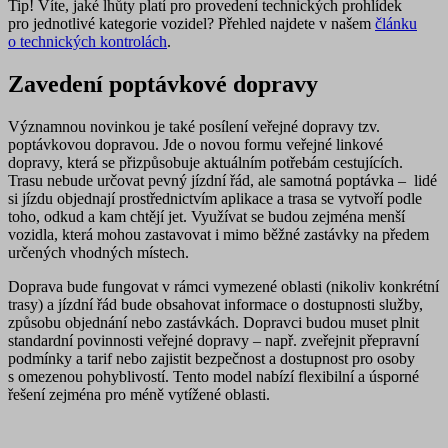
Tip!
Víte, jaké lhůty platí pro provedení technických prohlídek
pro jednotlivé kategorie vozidel? Přehled najdete v našem
článku
o technických kontrolách
.
Zavedení poptávkové dopravy
Významnou novinkou je také
posílení veřejné dopravy tzv.
poptávkovou dopravou
. Jde o novou formu veřejné linkové
dopravy, která se
přizpůsobuje aktuálním potřebám cestujících
.
Trasu nebude určovat pevný jízdní řád, ale samotná poptávka –
lidé
si jízdu objednají prostřednictvím aplikace a trasa se vytvoří
podle
toho, odkud a kam chtějí jet. Využívat se budou zejména menší
vozidla, která mohou zastavovat
i mimo běžné zastávky
na předem
určených vhodných místech.
Doprava bude fungovat v rámci vymezené oblasti (nikoliv konkrétní
trasy) a jízdní řád bude obsahovat informace o dostupnosti služby,
způsobu objednání nebo zastávkách. Dopravci budou muset
plnit
standardní povinnosti veřejné dopravy
– např. zveřejnit přepravní
podmínky a tarif nebo zajistit bezpečnost a dostupnost pro osoby
s omezenou pohyblivostí. Tento model nabízí flexibilní a úsporné
řešení zejména pro méně vytížené oblasti.