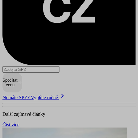
Spočítat
cenu
Nemáte SPZ? Vyplňte ručně
Další zajímavé články
Číst více