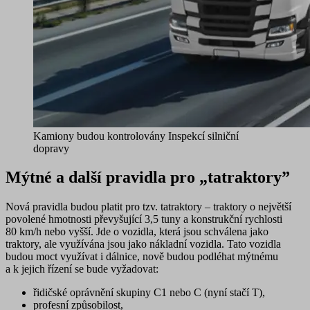
Kamiony budou kontrolovány Inspekcí silniční
dopravy
Mýtné a další pravidla pro „tatraktory”
Nová pravidla budou platit pro tzv. tatraktory –
traktory o největší
povolené hmotnosti převyšující 3,5 tuny a konstrukční rychlosti
80 km/h nebo vyšší
. Jde o vozidla, která jsou schválena jako
traktory, ale využívána jsou jako nákladní vozidla. Tato vozidla
budou moct využívat i dálnice,
nově budou podléhat mýtnému
a k jejich řízení se bude vyžadovat:
řidičské oprávnění skupiny C1 nebo C
(nyní stačí T),
profesní způsobilost
,