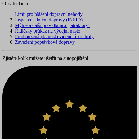
Obsah článku
Limit pro hlášení dopravní nehody
Inspekce silniční dopravy (INSID)
Mýtné a další pravidla pro „tatraktory”
Řidičský průkaz na výdejní místo
Prodloužená platnost evidenční kontroly
Zavedení poptávkové dopravy
Zjistěte kolik můžete ušetřit na autopojištění