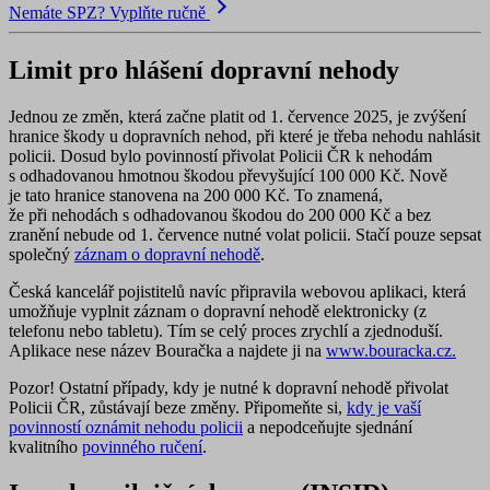
Nemáte SPZ? Vyplňte ručně
Limit pro hlášení dopravní nehody
Jednou ze změn, která začne platit od 1. července 2025, je zvýšení
hranice škody u dopravních nehod, při které je třeba nehodu nahlásit
policii. Dosud bylo povinností přivolat Policii ČR k nehodám
s odhadovanou hmotnou škodou převyšující 100 000 Kč.
Nově
je tato hranice stanovena na 200 000 Kč
. To znamená,
že
při nehodách s odhadovanou škodou do 200 000 Kč a bez
zranění nebude od 1. července nutné volat policii
. Stačí pouze sepsat
společný
záznam o dopravní nehodě
.
Česká kancelář pojistitelů navíc připravila webovou aplikaci, která
umožňuje vyplnit záznam o dopravní nehodě elektronicky (z
telefonu nebo tabletu). Tím se celý proces zrychlí a zjednoduší.
Aplikace nese název Bouračka a najdete ji na
www.bouracka.cz.
Pozor!
Ostatní případy, kdy je nutné k dopravní nehodě přivolat
Policii ČR, zůstávají beze změny. Připomeňte si,
kdy je vaší
povinností oznámit nehodu policii
a nepodceňujte sjednání
kvalitního
povinného ručení
.