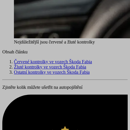
Nejdůležitější jsou červené a žluté kontrolky
Obsah článku
Červené kontrolky ve vozech Škoda Fabia
Žluté kontrolky ve vozech Škoda Fabia
Ostatní kontrolky ve vozech Škoda Fabia
Zjistěte kolik můžete ušetřit na autopojištění