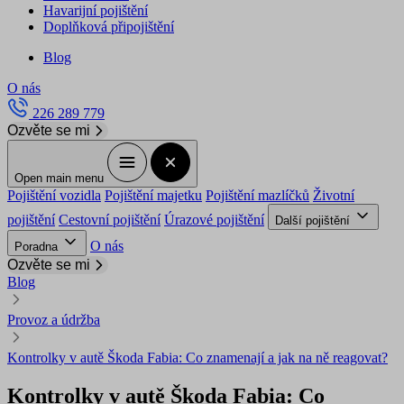
Havarijní pojištění
Doplňková připojištění
Blog
O nás
226 289 779
Ozvěte se mi
Open main menu
Pojištění vozidla
Pojištění majetku
Pojištění mazlíčků
Životní
pojištění
Cestovní pojištění
Úrazové pojištění
Další pojištění
O nás
Poradna
Ozvěte se mi
Blog
Provoz a údržba
Kontrolky v autě Škoda Fabia: Co znamenají a jak na ně reagovat?
Kontrolky v autě Škoda Fabia: Co