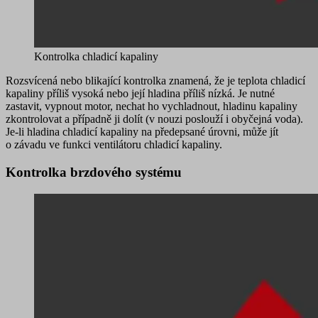
Kontrolka chladicí kapaliny
Rozsvícená nebo blikající kontrolka znamená, že je
teplota chladicí
kapaliny příliš vysoká nebo její hladina příliš nízká
. Je nutné
zastavit, vypnout motor, nechat ho vychladnout, hladinu kapaliny
zkontrolovat a případně ji dolít (v nouzi poslouží i obyčejná voda).
Je-li hladina chladicí kapaliny na předepsané úrovni, může jít
o závadu ve funkci ventilátoru chladicí kapaliny.
Kontrolka brzdového systému