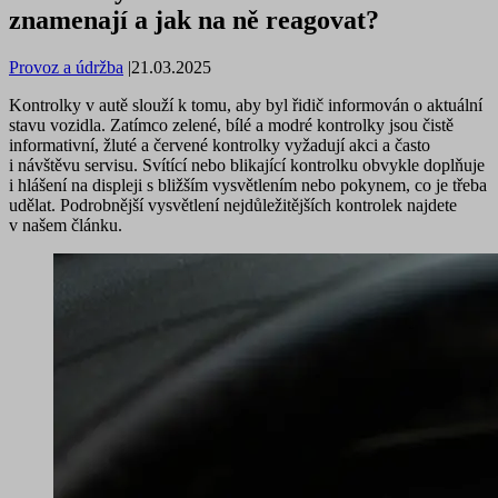
znamenají a jak na ně reagovat?
Provoz a údržba
|
21.03.2025
Kontrolky v autě slouží k tomu, aby byl řidič informován o aktuální
stavu vozidla. Zatímco zelené, bílé a modré kontrolky jsou čistě
informativní, žluté a červené kontrolky vyžadují akci a často
i návštěvu servisu. Svítící nebo blikající kontrolku obvykle doplňuje
i hlášení na displeji s bližším vysvětlením nebo pokynem, co je třeba
udělat. Podrobnější vysvětlení nejdůležitějších kontrolek najdete
v našem článku.