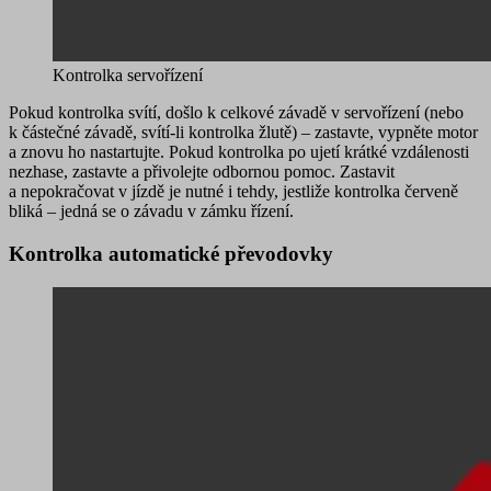
Kontrolka servořízení
Pokud kontrolka svítí, došlo k celkové
závadě v servořízení
(nebo
k částečné závadě, svítí-li kontrolka
žlutě
) – zastavte, vypněte motor
a znovu ho nastartujte. Pokud kontrolka po ujetí krátké vzdálenosti
nezhase, zastavte a přivolejte odbornou pomoc. Zastavit
a nepokračovat v jízdě je nutné i tehdy, jestliže kontrolka červeně
bliká – jedná se o
závadu v zámku řízení
.
Kontrolka automatické převodovky