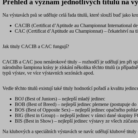
Přehled a význam jednotlivých titulů na v
utm_medium
Na výstavách psů se uděluje celá řada titulů, které slouží buď jako kr
utm_source
CACIB
(Certificat d’Aptitude au Championnat International de
CAC
(Certificat d’Aptitude au Championnat) – čekatelství na t
affiliate
gclid
Jak tituly CACIB a CAC fungují?
testing
CACIB a CAC jsou nenárokové tituly – rozhodčí je udělují jen při sp
národního šampiona krásy je získání několika těchto titulů (a případn
leadgenia
typů výstav, ve více výstavních sezónách apod.
udid
Vedle těchto titulů existují také tituly hodnotící pořadí a kvalitu jedi
BOJ (Best of Juniors)
– nejlepší mladý jedinec
VISITOR_PRIVACY_METAD
údajů
Zásadách použí
BOB (Best of Breed)
– nejlepší jedinec plemene (postupuje do
BOS (Best of Opposite Sex)
– nejlepší jedinec opačného pohla
BIG (Best in Group)
– nejlepší jedinec v rámci dané skupiny 
BIS (Best in Show)
– nejlepší jedinec výstavy ze všech zúčas
pfp-uid
www.suri.cz
Na klubových a speciálních výstavách se navíc udělují
klubové tituly
CookieScriptConsent