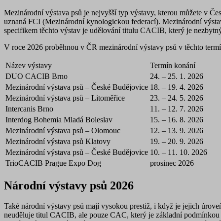
Mezinárodní výstava psů je nejvyšší typ výstavy, kterou můžete v Česk
uznaná FCI (Mezinárodní kynologickou federací). Mezinárodní výstav
specifikem těchto výstav je udělování titulu CACIB, který je nezbytný
V roce 2026 proběhnou v ČR mezinárodní výstavy psů v těchto term
Název výstavy
Termín konání
DUO CACIB Brno
24. – 25. 1. 2026
Mezinárodní výstava psů – České Budějovice
18. – 19. 4. 2026
Mezinárodní výstava psů – Litoměřice
23. – 24. 5. 2026
Intercanis Brno
11. – 12. 7. 2026
Interdog Bohemia Mladá Boleslav
15. – 16. 8. 2026
Mezinárodní výstava psů – Olomouc
12. – 13. 9. 2026
Mezinárodní výstava psů Klatovy
19. – 20. 9. 2026
Mezinárodní výstava psů – České Budějovice
10. – 11. 10. 2026
TrioCACIB Prague Expo Dog
prosinec 2026
Národní výstavy psů 2026
Také národní výstavy psů mají vysokou prestiž, i když je jejich úro
neuděluje titul CACIB, ale pouze CAC, který je základní podmínkou 