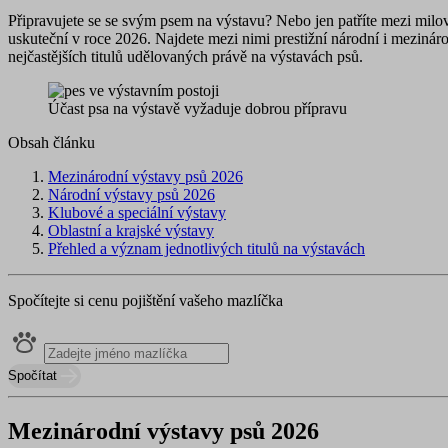
Připravujete se se svým psem na výstavu? Nebo jen patříte mezi milovní
uskuteční v roce 2026. Najdete mezi nimi prestižní národní i mezinárod
nejčastějších titulů udělovaných právě na výstavách psů.
Účast psa na výstavě vyžaduje dobrou přípravu
Obsah článku
Mezinárodní výstavy psů 2026
Národní výstavy psů 2026
Klubové a speciální výstavy
Oblastní a krajské výstavy
Přehled a význam jednotlivých titulů na výstavách
Spočítejte si cenu pojištění vašeho mazlíčka
Spočítat
Mezinárodní výstavy psů 2026