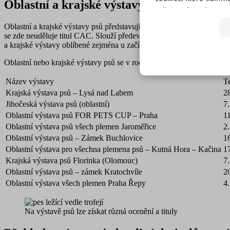
Oblastní a krajské výstavy
(výkonové soubory, s
předchozím souhlase
Oblastní a krajské výstavy psů představují menší, regionální typ výs
tlačítkem „Upravit p
se zde neuděluje titul CAC. Slouží především
k získávání zkušeností
a krajské výstavy oblíbené zejména u začínajících vystavovatelů nebo
jednoduše jedním kli
používáním žádného z
Oblastní nebo krajské výstavy psů se v roce 2026 můžete zúčastnit na
budeme využívat pouz
NEZBYTNĚ NUTN
stránky. Nastavení c
Název výstavy
T
našich internetových
Krajská výstava psů – Lysá nad Labem
2
FUNKČNÍ SOUBO
Jihočeská výstava psů (oblastní)
7.
Zásadách používání 
Oblastní výstava psů FOR PETS CUP – Praha
11
Oblastní výstava psů všech plemen Jaroměřice
2.
Oblastní výstava psů – Zámek Buchlovice
1
Oblastní výstava pro všechna plemena psů – Kutná Hora – Kačina
1
Nezbytně nutn
Krajská výstava psů Florinka (Olomouc)
7.
Nezbytně nutné soubory coo
Oblastní výstava psů – zámek Kratochvíle
2
i bez Vašeho souhlasu.
Oblastní výstava všech plemen Praha Řepy
4
Název
Na výstavě psů lze získat různá ocenění a tituly
utm_campaign