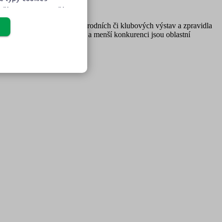
užívat pouze s Vaším
u cookies pod
ižší než u národních, mezinárodních či klubových výstav a zpravidla
udělit také
. Díky přátelštější atmosféře a menší konkurenci jsou oblastní
udělit souhlas s
tné cookies“, a my
pro chod této webové
Cookies" v zápatí
osobních údajů
a
řazené soubory
yto cookies můžeme využívat
st CRM a prioritizaci