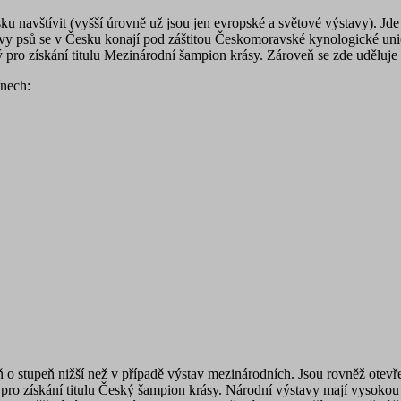
u navštívit (vyšší úrovně už jsou jen evropské a světové výstavy). Jde
y psů se v Česku konají pod záštitou Českomoravské kynologické unie
 pro získání titulu Mezinárodní šampion krásy. Zároveň se zde uděluje i
ínech:
veň o stupeň nižší než v případě výstav mezinárodních. Jsou rovněž ot
pro získání titulu Český šampion krásy. Národní výstavy mají vysoko