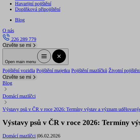
Havarijní pojištění
Doplňková připojištění
Blog
O nás
226 289 779
Ozvěte se mi
Open main menu
Pojištění vozidla
Pojištění majetku
Pojištění mazlíčků
Životní pojištěn
Ozvěte se mi
Blog
Domácí mazlíčci
Výstavy psů v ČR v roce 2026: Termíny výstav a význam udělovanýc
Výstavy psů v ČR v roce 2026: Termíny vý
Domácí mazlíčci
|
06.02.2026