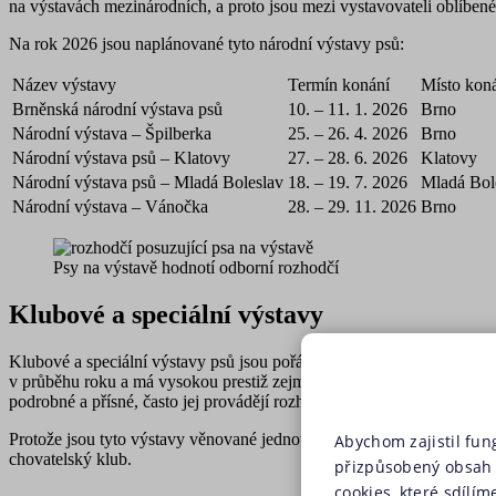
na výstavách mezinárodních, a proto jsou mezi vystavovateli oblíben
Na rok 2026 jsou naplánované tyto národní výstavy psů:
Název výstavy
Termín konání
Místo kon
Brněnská národní výstava psů
10. – 11. 1. 2026
Brno
Národní výstava – Špilberka
25. – 26. 4. 2026
Brno
Národní výstava psů – Klatovy
27. – 28. 6. 2026
Klatovy
Národní výstava psů – Mladá Boleslav
18. – 19. 7. 2026
Mladá Bol
Národní výstava – Vánočka
28. – 29. 11. 2026
Brno
Psy na výstavě hodnotí odborní rozhodčí
Klubové a speciální výstavy
Klubové a speciální výstavy psů jsou pořádány chovatelskými kluby 
v průběhu roku a má vysokou prestiž zejména mezi chovateli. Na klubo
podrobné a přísné, často jej provádějí rozhodčí – specialisté na dan
Protože jsou tyto výstavy věnované jednotlivým plemenům nebo jejich
Abychom zajistil fun
chovatelský klub.
přizpůsobený obsah 
cookies, které sdílím