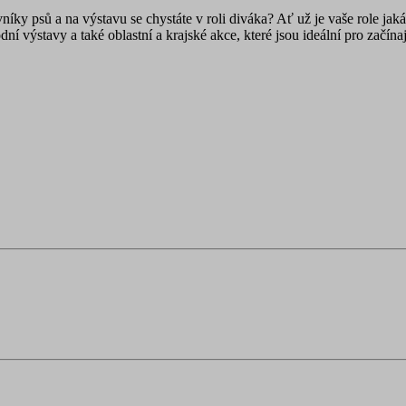
ky psů a na výstavu se chystáte v roli diváka? Ať už je vaše role jakák
ní výstavy a také oblastní a krajské akce, které jsou ideální pro začín