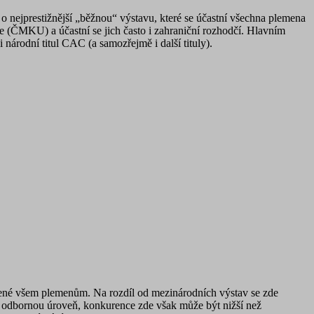
 o nejprestižnější „běžnou“ výstavu, které se účastní všechna plemena
 (ČMKU) a účastní se jich často i zahraniční rozhodčí. Hlavním
 národní titul CAC (a samozřejmě i další tituly).
evřené všem plemenům. Na rozdíl od mezinárodních výstav se zde
u odbornou úroveň, konkurence zde však může být nižší než