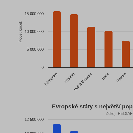
Zdroj: FEDIAF
The chart has 1 X axis displaying categories.
The chart has 1 Y axis displaying Počet koček. Data ranges f
15 000 000
Počet koček
10 000 000
5 000 000
0
Velká Británie
Německo
Itálie
Francie
Polsko
End of interactive chart.
Evropské státy s největší pop
Evropské státy s největší populací psů (rok 2023)
Zdroj: FEDIAF
12 500 000
Bar chart with 10 bars.
Zdroj: FEDIAF
The chart has 1 X axis displaying categories.