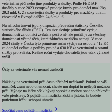
veterinární péči nebo jiné produkty a služby. Podle FEDIAF
dosáhly v roce 2023 evropské prodeje krmiv pro domácí mazlíčky
29,3 mld. €. Za související služby a produkty pro mazlíčky utratili
chovatelé v Evropě dalších 24,6 mld. €.
Na národní úrovni jsou k dispozici především statistiky Českého
statistického úřadu (ČSÚ). Ten sice sleduje průměrné výdaje
domácností za domácí zvířata a péči o ně, ale počítá je za všechny
domácnosti včetně těch, které žádného mazlíčka nemají. V roce
2024 činily v Česku tyto
průměrné roční výdaje na osobu
2 412 Kč
za domácí zvířata a potřeby pro ně a 630 Kč za veterinární a ostatní
služby pro zvířata. Reálné roční výdaje chovatelů jsou však výrazně
vyšší.
Účty za veterináře vás nemusí zaskočit
Náklady na veterinární péči často přichází nečekaně. Pokud se váš
mazlíček zraní nebo onemocní, chcete mu dopřát tu nejlepší možnou
péči. Výdaje na léčbu však bývají vysoké a mohou snadno překročit
vaše představy. S pojištěním mazlíčka získáte jistotu, že budete
potřebnou léčbu schopni uhradit.
Spočítat cenu pojištění mazlíčka