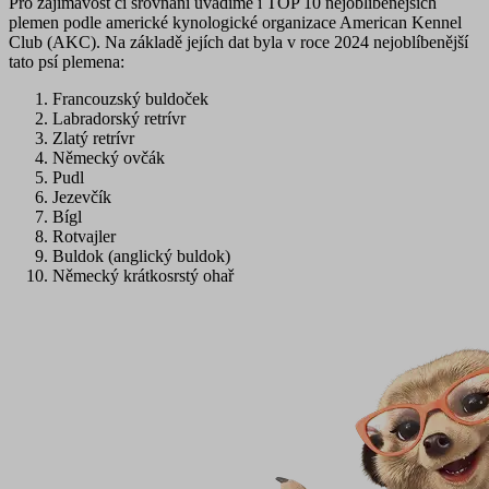
Pro zajímavost či srovnání uvádíme i TOP 10 nejoblíbenějších
plemen podle
americké kynologické organizace
American Kennel
Club (AKC). Na základě jejích dat byla
v roce 2024
nejoblíbenější
tato psí plemena:
Francouzský buldoček
Labradorský retrívr
Zlatý retrívr
Německý ovčák
Pudl
Jezevčík
Bígl
Rotvajler
Buldok (anglický buldok)
Německý krátkosrstý ohař