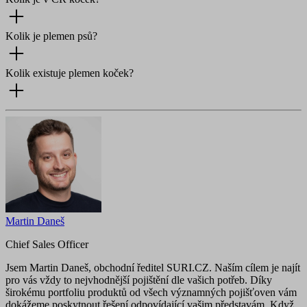
Kolik je plemen psů?
Kolik existuje plemen koček?
Martin Daneš
Chief Sales Officer
Jsem Martin Daneš, obchodní ředitel SURI.CZ. Naším cílem je najít
pro vás vždy to nejvhodnější pojištění dle vašich potřeb. Díky
širokému portfoliu produktů od všech významných pojišťoven vám
dokážeme poskytnout řešení odpovídající vašim představám. Když