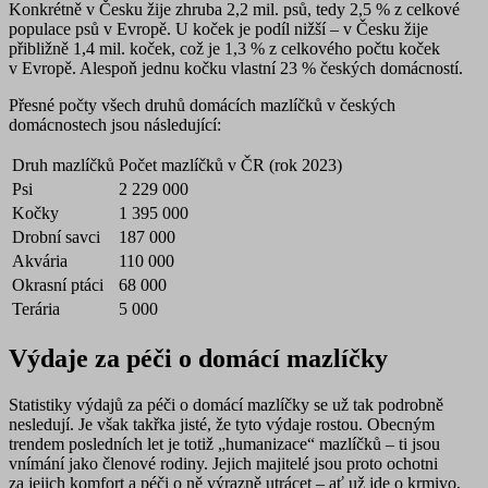
Konkrétně v Česku žije zhruba
2,2 mil. psů
, tedy 2,5 % z celkové
populace psů v Evropě. U koček je podíl nižší – v Česku žije
přibližně
1,4 mil. koček
, což je 1,3 % z celkového počtu koček
v Evropě. Alespoň jednu kočku vlastní 23 % českých domácností.
Přesné počty všech druhů domácích mazlíčků v českých
domácnostech jsou následující:
Druh mazlíčků
Počet mazlíčků v ČR (rok 2023)
Psi
2 229 000
Kočky
1 395 000
Drobní savci
187 000
Akvária
110 000
Okrasní ptáci
68 000
Terária
5 000
Výdaje za péči o domácí mazlíčky
Statistiky výdajů za péči o domácí mazlíčky se už tak podrobně
nesledují. Je však takřka jisté, že tyto
výdaje rostou
. Obecným
trendem posledních let je totiž „humanizace“ mazlíčků – ti jsou
vnímání jako členové rodiny. Jejich majitelé jsou proto ochotni
za jejich komfort a péči o ně výrazně utrácet – ať už jde o krmivo,