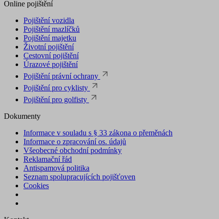
Online pojištění
Pojištění vozidla
Pojištění mazlíčků
Pojištění majetku
Životní pojištění
Cestovní pojištění
Úrazové pojištění
Pojištění právní ochrany
Pojištění pro cyklisty
Pojištění pro golfisty
Dokumenty
Informace v souladu s § 33 zákona o přeměnách
Informace o zpracování os. údajů
Všeobecné obchodní podmínky
Reklamační řád
Antispamová politika
Seznam spolupracujících pojišťoven
Cookies