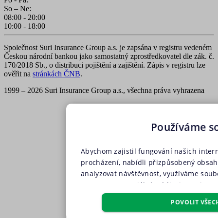
So – Ne:
08:00 - 20:00
10:00 - 18:00
Společnost Suri Insurance Group a.s. je zapsána v registru vedeném
Českou národní bankou jako samostatný zprostředkovatel dle zák. č.
170/2018 Sb., o distribuci pojištění a zajištění. Zápis v registru lze
ověřit na
stránkách ČNB
.
1999 – 2026 Suri Insurance Group a.s., všechna práva vyhrazena
Používáme s
Abychom zajistil fungování našich inter
procházení, nabídli přizpůsobený obsa
analyzovat návštěvnost, využíváme soubo
partnery pro sociální média, inzerci a a
soubory, soubory cílení, funkční soubo
POVOLIT VŠEC
pouze s Vaším předchozím souhlasem, kt