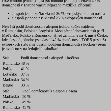
(108 milionů jedinců) a psi (90 milionů jedinců)
. Celkem 49 %
domácností v Evropě vlastní nějakého mazlíčka, přičemž:
alespoň jednu
kočku vlastní 26 % evropských domácností
a
alespoň jednoho
psa vlastní 25 % evropských domácností
.
Největší podíl domácností s alespoň jednou kočku najdeme
v Rumunsku, Polsku a Lotyšsku. Mezi přední chovatele psů patří
Maďarsko, Polsko a Rumunsko. Hned za nimi je na 4. místě Česko,
kde alespoň jednoho psa vlastní 42 % domácností. TOP 5 (resp. 6)
evropských států s nejvyšším podílem domácností s kočkou / psem
je uvedeno v následujících tabulkách:
Stát
Podíl domácností s alespoň 1 kočkou
Rumunsko
48 %
Polsko
41 %
Lotyšsko
37 %
Maďarsko
34 %
Belgie
33 %
Stát
Podíl domácností s alespoň 1 psem
Maďarsko
50 %
Polsko
49 %
Rumunsko
45 %