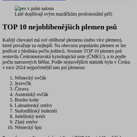
Lidé dopřávají svým mazlíčkům profesionální péči
TOP 10 nejoblíbenějších plemen psů
Každý chovatel má své oblíbené plemeno (nebo více plemen),
které považuje za nejlepší. Na obecnou popularitu plemen se lze
podívat z hlediska počtu jedinců. Seznam TOP 10 plemen psů
sestavila
Českomoravská kynologická unie
(ČMKU), a to podle
počtu narozených štěňat. Podle nejnovějších statistik byla v Česku
v roce 2024
nejpočetnější
tato psí plemena:
Německý ovčák
Jezevčík
Čivava
Australský ovčák
Border kolie
Labradorský retrívr
Stafordšírský bulteriér
Jorkšírský teriér
Zlatý retrívr
Německý špic