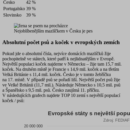
Česko
42 %
Portugalsko
39 %
Slovinsko
39 %
Nejoblíbenějším mazlíčkem v Česku je pes
Absolutní počet psů a koček v evropských zemích
Pokud jde o absolutní čísla, nejvíce domácích mazlíčků žije
pochopitelně ve státech, které patří k nejlidnatějším v Evropě.
Největší populaci koček
najdeme
v Německu
– žije tam 15,7 mil.
koček. Na druhém místě je Francie s 14,9 mil. koček a na třetím
Velká Británie s 11,4 mil. koček. Česko je v tomto žebříčku
na 17. místě. V případě psů se pořadí liší.
Největší počet psů
žije
ve Velké Británii
(11,7 mil.). Následuje Německo s 10,5 mil. psů
a Španělsko s 9,5 mil. psů. Česko zaujímá 11. příčku.
V následujících grafech najdete TOP 10 zemí s největší populací
koček / psů:
Evropské státy s největší popu
Evropské státy s největší populací koček (rok 2023)
Zdroj: FEDIAF
20 000 000
Bar chart with 10 bars.