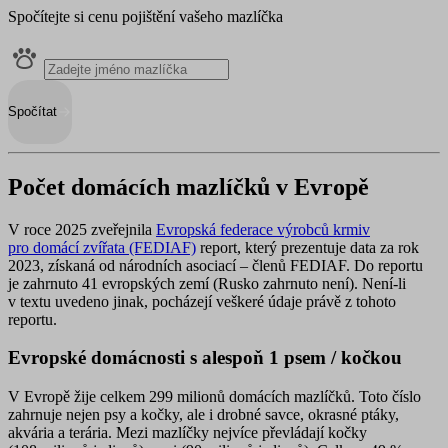
Spočítejte si cenu pojištění vašeho mazlíčka
Spočítat
Počet domácích mazlíčků v Evropě
V roce 2025 zveřejnila
Evropská federace výrobců krmiv
pro domácí zvířata (FEDIAF)
report, který prezentuje data za rok
2023, získaná od národních asociací – členů FEDIAF. Do reportu
je zahrnuto 41 evropských zemí (Rusko zahrnuto není). Není-li
v textu uvedeno jinak, pocházejí veškeré údaje právě z tohoto
reportu.
Evropské domácnosti s alespoň 1 psem / kočkou
V Evropě žije celkem 299 milionů domácích mazlíčků. Toto číslo
zahrnuje nejen psy a kočky, ale i drobné savce, okrasné ptáky,
akvária a terária. Mezi mazlíčky nejvíce
převládají kočky