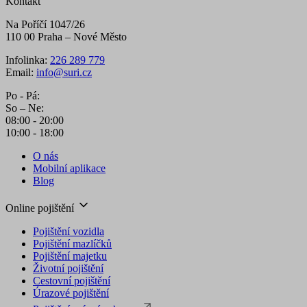
Kontakt
Na Poříčí 1047/26
110 00 Praha – Nové Město
Infolinka:
226 289 779
Email:
info@suri.cz
Po - Pá:
So – Ne:
08:00 - 20:00
10:00 - 18:00
O nás
Mobilní aplikace
Blog
Online pojištění
Pojištění vozidla
Pojištění mazlíčků
Pojištění majetku
Životní pojištění
Cestovní pojištění
Úrazové pojištění