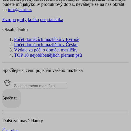
budete mít jakýkoliv produktový dotaz, neváhejte se na nás obrátit
na
info@suri.cz
Evropa
grafy
kočka
pes
statistika
Obsah článku
Počet domácích mazlíčků v Evropě
Počet domácích mazlíčků v Česku
Výdaje za péči o domácí mazlíčky
TOP 10 nejoblíbenějších plemen psů
Spočítejte si cenu pojištění vašeho mazlíčka
Spočítat
Další zajímavé články
Číst více