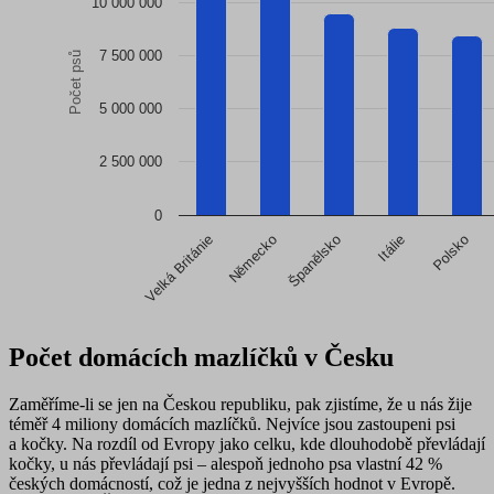
10 000 000
The chart has 1 Y axis displaying Počet psů. Data ranges fro
7 500 000
Počet psů
5 000 000
2 500 000
0
Španělsko
Velká Británie
Itálie
Německo
Polsko
End of interactive chart.
Počet domácích mazlíčků v Česku
Zaměříme-li se jen na Českou republiku, pak zjistíme, že u nás žije
téměř 4 miliony domácích mazlíčků. Nejvíce jsou zastoupeni psi
a kočky. Na rozdíl od Evropy jako celku, kde dlouhodobě převládají
kočky, u nás
převládají psi – alespoň jednoho psa vlastní 42 %
českých domácností
, což je jedna z nejvyšších hodnot v Evropě.