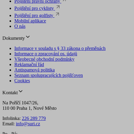
Pojištění právní ochrany
Pojištění pro cyklisty
Pojištění pro golfisty
Mobilní aplikace
O nás
Dokumenty
Informace v souladu s § 33 zákona o přeměnách
Informace o zpracování os. údajů
Všeobecné obchodní podmínky
Reklamační řád
Antispamová politika
Seznam spolupracujících pojišťoven
Cookies
Kontakt
Na Poříčí 1047/26,
110 00 Praha 1, Nové Město
Infolinka:
226 289 779
Email:
info@suri.cz
Po - Pá: