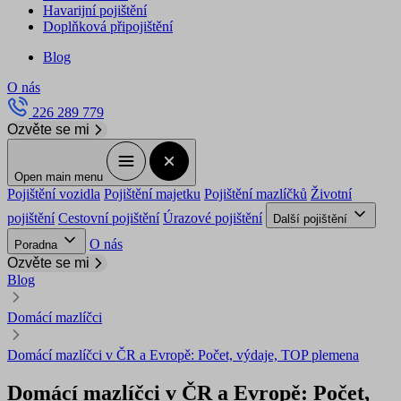
Havarijní pojištění
Doplňková připojištění
Blog
O nás
226 289 779
Ozvěte se mi
Open main menu
Pojištění vozidla
Pojištění majetku
Pojištění mazlíčků
Životní
pojištění
Cestovní pojištění
Úrazové pojištění
Další pojištění
O nás
Poradna
Ozvěte se mi
Blog
Domácí mazlíčci
Domácí mazlíčci v ČR a Evropě: Počet, výdaje, TOP plemena
Domácí mazlíčci v ČR a Evropě: Počet,