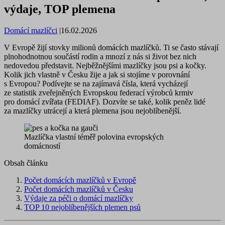
výdaje, TOP plemena
Domácí mazlíčci
|
16.02.2026
V Evropě žijí stovky milionů domácích mazlíčků. Ti se často stávají
plnohodnotnou součástí rodin a mnozí z nás si život bez nich
nedovedou představit. Nejběžnějšími mazlíčky jsou psi a kočky.
Kolik jich vlastně v Česku žije a jak si stojíme v porovnání
s Evropou? Podívejte se na zajímavá čísla, která vycházejí
ze statistik zveřejněných Evropskou federací výrobců krmiv
pro domácí zvířata (FEDIAF). Dozvíte se také, kolik peněz lidé
za mazlíčky utrácejí a která plemena jsou nejoblíbenější.
Mazlíčka vlastní téměř polovina evropských
domácností
Obsah článku
Počet domácích mazlíčků v Evropě
Počet domácích mazlíčků v Česku
Výdaje za péči o domácí mazlíčky
TOP 10 nejoblíbenějších plemen psů