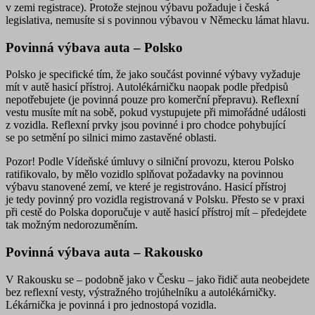
v zemi registrace). Protože stejnou výbavu požaduje i česká
legislativa, nemusíte si s povinnou výbavou v Německu lámat hlavu.
Povinná výbava auta – Polsko
Polsko je specifické tím, že jako součást povinné výbavy vyžaduje
mít v autě
hasicí přístroj
. Autolékárničku naopak podle předpisů
nepotřebujete (je povinná pouze pro komerční přepravu). Reflexní
vestu musíte mít na sobě, pokud vystupujete při mimořádné události
z vozidla. Reflexní prvky jsou povinné i pro chodce pohybující
se po setmění po silnici mimo zastavěné oblasti.
Pozor!
Podle Vídeňské úmluvy o silniční provozu, kterou Polsko
ratifikovalo, by mělo vozidlo splňovat požadavky na povinnou
výbavu stanovené zemí, ve které je registrováno. Hasicí přístroj
je tedy povinný pro vozidla registrovaná v Polsku. Přesto se v praxi
při cestě do Polska
doporučuje v autě hasicí přístroj mít
– předejdete
tak možným nedorozuměním.
Povinná výbava auta – Rakousko
V Rakousku se – podobně jako v Česku – jako řidič auta neobejdete
bez reflexní vesty, výstražného trojúhelníku a autolékárničky.
Lékárnička je povinná i pro jednostopá vozidla.