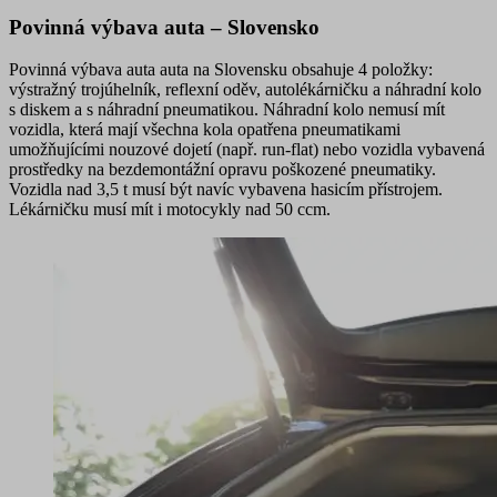
Povinná výbava auta – Slovensko
Povinná výbava auta auta na Slovensku obsahuje
4 položky
:
výstražný trojúhelník, reflexní oděv, autolékárničku a náhradní kolo
s diskem a s náhradní pneumatikou. Náhradní kolo nemusí mít
vozidla, která mají všechna kola opatřena pneumatikami
umožňujícími nouzové dojetí (např. run-flat) nebo vozidla vybavená
prostředky na bezdemontážní opravu poškozené pneumatiky.
Vozidla nad 3,5 t musí být navíc vybavena hasicím přístrojem.
Lékárničku musí mít i motocykly nad 50 ccm.