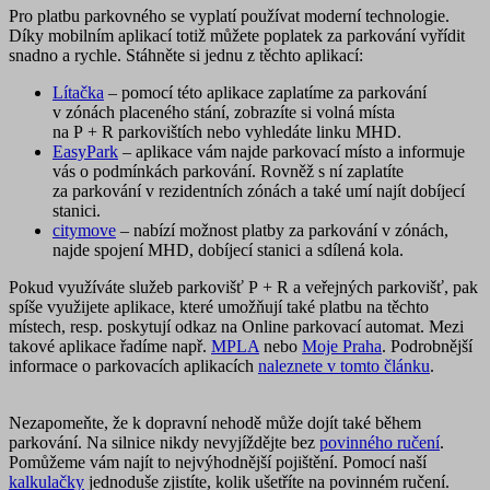
Pro platbu parkovného se vyplatí používat moderní technologie.
Díky mobilním aplikací totiž můžete poplatek za parkování vyřídit
snadno a rychle. Stáhněte si jednu z těchto aplikací:
Lítačka
– pomocí této aplikace zaplatíme za parkování
v zónách placeného stání, zobrazíte si volná místa
na P + R parkovištích nebo vyhledáte linku MHD.
EasyPark
– aplikace vám najde parkovací místo a informuje
vás o podmínkách parkování. Rovněž s ní zaplatíte
za parkování v rezidentních zónách a také umí najít dobíjecí
stanici.
citymove
– nabízí možnost platby za parkování v zónách,
najde spojení MHD, dobíjecí stanici a sdílená kola.
Pokud využíváte služeb parkovišť P + R a veřejných parkovišť, pak
spíše využijete aplikace, které umožňují také platbu na těchto
místech, resp. poskytují odkaz na
Online parkovací automat
. Mezi
takové aplikace řadíme např.
MPLA
nebo
Moje Praha
. Podrobnější
informace o parkovacích aplikacích
naleznete v tomto článku
.
Nezapomeňte, že k dopravní nehodě může dojít také během
parkování. Na silnice nikdy nevyjíždějte bez
povinného ručení
.
Pomůžeme vám najít to nejvýhodnější pojištění. Pomocí naší
kalkulačky
jednoduše zjistíte, kolik ušetříte na povinném ručení.