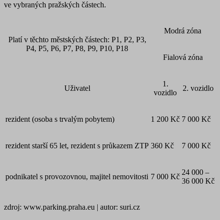
ve vybraných pražských částech.
Modrá zóna
Platí v těchto městských částech: P1, P2, P3,
P4, P5, P6, P7, P8, P9, P10, P18
Fialová zóna
1.
Uživatel
2. vozidlo
vozidlo
rezident (osoba s trvalým pobytem)
1 200 Kč
7 000 Kč
rezident starší 65 let, rezident s průkazem ZTP
360 Kč
7 000 Kč
24 000 –
podnikatel s provozovnou, majitel nemovitosti
7 000 Kč
36 000 Kč
zdroj: www.parking.praha.eu | autor: suri.cz