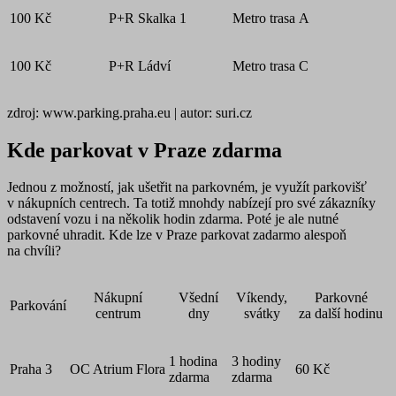
100 Kč
P+R Skalka 1
Metro trasa A
100 Kč
P+R Ládví
Metro trasa C
zdroj: www.parking.praha.eu | autor: suri.cz
Kde parkovat v Praze zdarma
Jednou z možností, jak ušetřit na parkovném, je využít
parkovišť
v nákupních centrech
. Ta totiž mnohdy nabízejí pro své zákazníky
odstavení vozu i
na několik hodin zdarma
. Poté je ale nutné
parkovné uhradit. Kde lze v Praze parkovat zadarmo alespoň
na chvíli?
Nákupní
Všední
Víkendy,
Parkovné
Parkování
centrum
dny
svátky
za další hodinu
1 hodina
3 hodiny
Praha 3
OC Atrium Flora
60 Kč
zdarma
zdarma