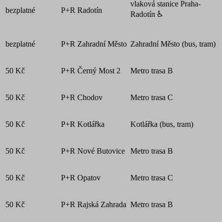
vlaková stanice Praha-
bezplatné
P+R Radotín
Radotín ♿
bezplatné
P+R Zahradní Město
Zahradní Město (bus, tram)
50 Kč
P+R Černý Most 2
Metro trasa B
50 Kč
P+R Chodov
Metro trasa C
50 Kč
P+R Kotlářka
Kotlářka (bus, tram)
50 Kč
P+R Nové Butovice
Metro trasa B
50 Kč
P+R Opatov
Metro trasa C
50 Kč
P+R Rajská Zahrada
Metro trasa B