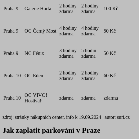
2 hodiny
2 hodiny
Praha 9
Galerie Harfa
100 Kč
zdarma
zdarma
4 hodiny
4 hodiny
Praha 9
OC Černý Most
50 Kč
zdarma
zdarma
3 hodiny
5 hodin
Praha 9
NC Fénix
50 Kč
zdarma
zdarma
2 hodiny
2 hodiny
Praha 10
OC Eden
60 Kč
zdarma
zdarma
OC VIVO!
Praha 10
zdarma
zdarma
zdarma
Hostivař
zdroj: stránky nákupních center, info k 19.09.2024 | autor: suri.cz
Jak zaplatit parkování v Praze