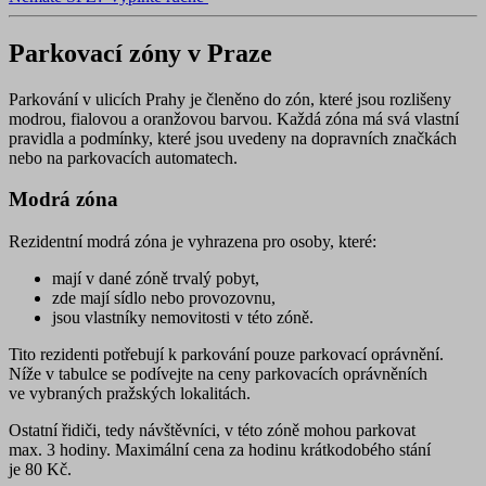
Parkovací zóny v Praze
Parkování v ulicích Prahy je členěno do zón, které jsou rozlišeny
modrou
,
fialovou
a
oranžovou
barvou. Každá zóna má svá vlastní
pravidla a podmínky, které jsou uvedeny na dopravních značkách
nebo na parkovacích automatech.
Modrá zóna
Rezidentní
modrá zóna
je vyhrazena pro osoby, které:
mají v dané zóně trvalý pobyt,
zde mají sídlo nebo provozovnu,
jsou vlastníky nemovitosti v této zóně.
Tito rezidenti potřebují k parkování pouze
parkovací oprávnění
.
Níže v tabulce se podívejte na ceny parkovacích oprávněních
ve vybraných pražských lokalitách.
Ostatní řidiči, tedy
návštěvníci
, v této zóně mohou parkovat
max. 3 hodiny
. Maximální cena za hodinu krátkodobého stání
je 80 Kč.