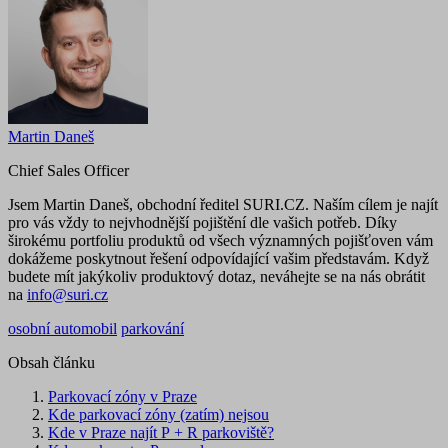
Martin Daneš
Chief Sales Officer
Jsem Martin Daneš, obchodní ředitel SURI.CZ. Naším cílem je najít
pro vás vždy to nejvhodnější pojištění dle vašich potřeb. Díky
širokému portfoliu produktů od všech významných pojišťoven vám
dokážeme poskytnout řešení odpovídající vašim představám. Když
budete mít jakýkoliv produktový dotaz, neváhejte se na nás obrátit
na
info@suri.cz
osobní automobil
parkování
Obsah článku
Parkovací zóny v Praze
Kde parkovací zóny (zatím) nejsou
Kde v Praze najít P + R parkoviště?