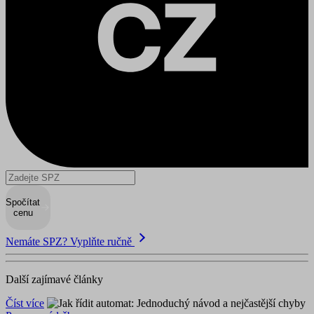
Spočítat
cenu
Nemáte SPZ? Vyplňte ručně
Další zajímavé články
Číst více