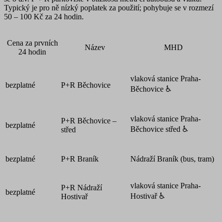
Typický je pro ně
nízký poplatek
za použití; pohybuje se v rozmezí
50 – 100 Kč za 24 hodin
.
Cena za prvních
Název
MHD
24 hodin
vlaková stanice Praha-
bezplatné
P+R Běchovice
Běchovice ♿
vlaková stanice Praha-
P+R Běchovice –
bezplatné
Běchovice střed ♿
střed
bezplatné
P+R Braník
Nádraží Braník (bus, tram)
vlaková stanice Praha-
P+R Nádraží
bezplatné
Hostivař ♿
Hostivař