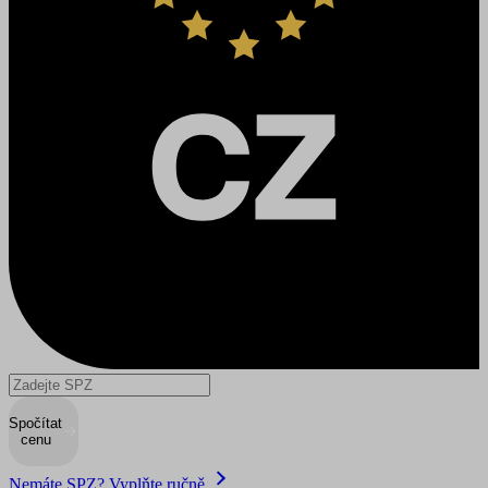
Spočítat
cenu
Nemáte SPZ? Vyplňte ručně