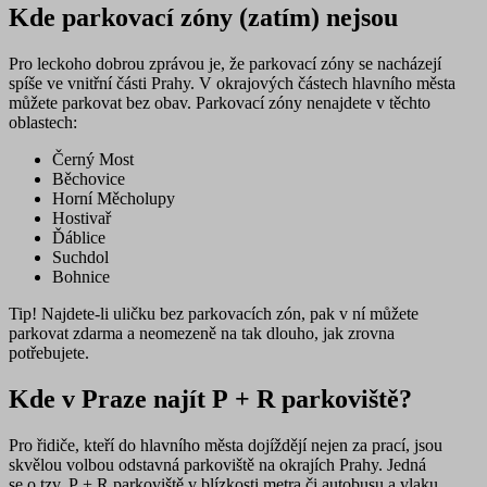
Kde parkovací zóny (zatím) nejsou
Pro leckoho dobrou zprávou je, že parkovací zóny se nacházejí
spíše ve vnitřní části Prahy. V okrajových částech hlavního města
můžete parkovat bez obav.
Parkovací zóny
nenajdete
v těchto
oblastech:
Černý Most
Běchovice
Horní Měcholupy
Hostivař
Ďáblice
Suchdol
Bohnice
Tip!
Najdete-li uličku bez parkovacích zón, pak v ní můžete
parkovat zdarma a neomezeně na tak dlouho, jak zrovna
potřebujete.
Kde v Praze najít P + R parkoviště?
Pro řidiče, kteří do hlavního města dojíždějí nejen za prací, jsou
skvělou volbou
odstavná parkoviště na okrajích Prahy
. Jedná
se o tzv.
P + R parkoviště
v blízkosti metra či autobusu a vlaku.