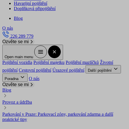
Havarijní pojištění
Doplňková připojištění
Blog
O nás
226 289 779
Ozvěte se mi
Open main menu
Pojištění vozidla
Pojištění majetku
Pojištění mazlíčků
Životní
pojištění
Cestovní pojištění
Úrazové pojištění
Další pojištění
O nás
Poradna
Ozvěte se mi
Blog
Provoz a údržba
Parkování v Praze: Parkovací zóny, parkování zdarma a další
praktické tipy