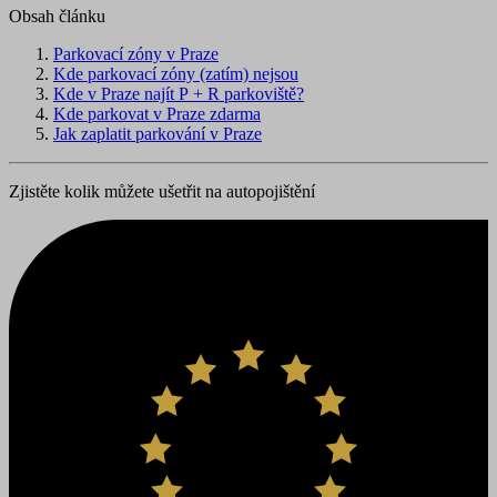
Obsah článku
Parkovací zóny v Praze
Kde parkovací zóny (zatím) nejsou
Kde v Praze najít P + R parkoviště?
Kde parkovat v Praze zdarma
Jak zaplatit parkování v Praze
Zjistěte kolik můžete ušetřit na autopojištění