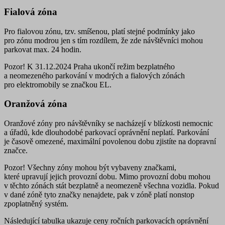
Fialová zóna
Pro
fialovou
zónu
, tzv. smíšenou, platí stejné podmínky jako
pro zónu modrou jen s tím rozdílem, že zde
návštěvníci
mohou
parkovat
max. 24 hodin
.
Pozor!
K 31.12.2024 Praha ukončí režim bezplatného
a neomezeného parkování v modrých a fialových zónách
pro elektromobily se značkou EL.
Oranžová zóna
Oranžové zóny pro návštěvníky
se nacházejí v blízkosti nemocnic
a úřadů, kde dlouhodobé parkovací oprávnění neplatí. Parkování
je časově omezené, maximální povolenou dobu zjistíte na dopravní
značce.
Pozor! Všechny zóny
mohou být vybaveny
značkami
,
které
upravují jejich provozní dobu
. Mimo provozní dobu mohou
v těchto zónách stát bezplatně a neomezeně všechna vozidla.
Pokud
v dané zóně tyto značky nenajdete, pak v zóně platí nonstop
zpoplatněný systém.
Následující tabulka ukazuje
ceny ročních parkovacích oprávnění