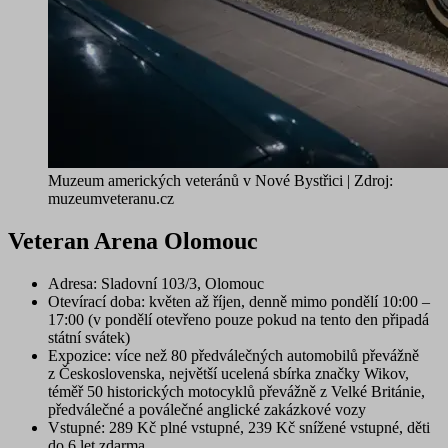
Muzeum amerických veteránů v Nové Bystřici | Zdroj:
muzeumveteranu.cz
Veteran Arena Olomouc
Adresa
: Sladovní 103/3, Olomouc
Otevírací doba
: květen až říjen, denně mimo pondělí 10:00 –
17:00 (v pondělí otevřeno pouze pokud na tento den připadá
státní svátek)
Expozice
: více než 80 předválečných automobilů převážně
z Československa, největší ucelená sbírka značky Wikov,
téměř 50 historických motocyklů převážně z Velké Británie,
předválečné a poválečné anglické zakázkové vozy
Vstupné
: 289 Kč plné vstupné, 239 Kč snížené vstupné, děti
do 6 let zdarma