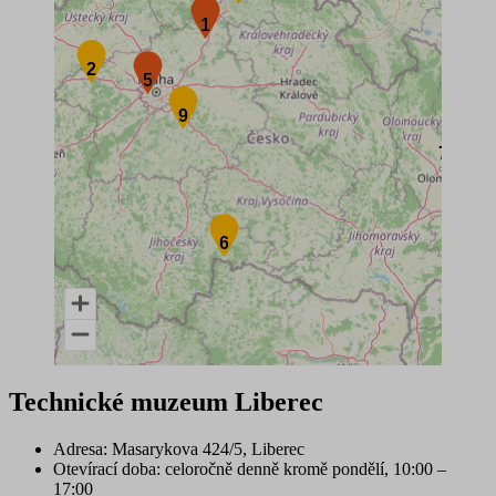
1
1
2
2
5
5
9
9
7
7
6
6
End of interactive chart.
Technické muzeum Liberec
Adresa
: Masarykova 424/5, Liberec
Otevírací doba
: celoročně denně kromě pondělí, 10:00 –
17:00