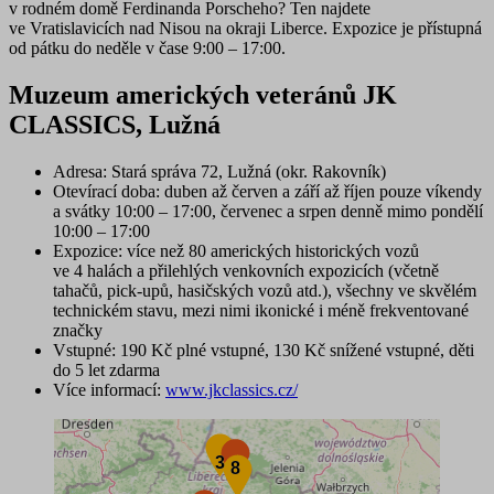
v rodném domě Ferdinanda Porscheho
? Ten najdete
ve Vratislavicích nad Nisou na okraji Liberce. Expozice je přístupná
od pátku do neděle v čase 9:00 – 17:00.
Muzeum amerických veteránů JK
CLASSICS, Lužná
Adresa
: Stará správa 72, Lužná (okr. Rakovník)
Otevírací doba
: duben až červen a září až říjen pouze víkendy
a svátky 10:00 – 17:00, červenec a srpen denně mimo pondělí
10:00 – 17:00
Expozice
: více než 80 amerických historických vozů
ve 4 halách a přilehlých venkovních expozicích (včetně
tahačů, pick-upů, hasičských vozů atd.), všechny ve skvělém
technickém stavu, mezi nimi ikonické i méně frekventované
značky
Vstupné
: 190 Kč plné vstupné, 130 Kč snížené vstupné, děti
do 5 let zdarma
Více informací:
www.jkclassics.cz/
Chart
3
3
8
8
Map of unspecified region with 2 data series.