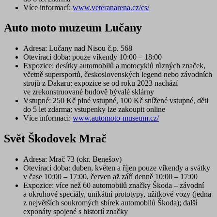
Více informací:
www.veteranarena.cz/cs/
Auto moto muzeum Lučany
Adresa
: Lučany nad Nisou č.p. 568
Otevírací doba
: pouze víkendy 10:00 – 18:00
Expozice
: desítky automobilů a motocyklů různých značek,
včetně supersportů, československých legend nebo závodních
strojů z Dakaru; expozice se od roku 2023 nachází
ve zrekonstruované budově bývalé sklárny
Vstupné
: 250 Kč plné vstupné, 100 Kč snížené vstupné, děti
do 5 let zdarma; vstupenky lze zakoupit online
Více informací:
www.automoto-museum.cz/
Svět Škodovek Mrač
Adresa
: Mrač 73 (okr. Benešov)
Otevírací doba
: duben, květen a říjen pouze víkendy a svátky
v čase 10:00 – 17:00, červen až září denně 10:00 – 17:00
Expozice
: více než 60 automobilů značky Škoda – závodní
a okruhové speciály, unikátní prototypy, užitkové vozy (jedna
z největších soukromých sbírek automobilů Škoda); další
exponáty spojené s historií značky