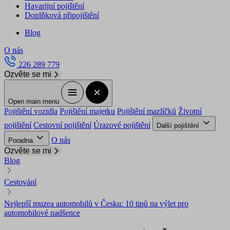
Havarijní pojištění
Doplňková připojištění
Blog
O nás
226 289 779
Ozvěte se mi
Open main menu
Pojištění vozidla
Pojištění majetku
Pojištění mazlíčků
Životní
pojištění
Cestovní pojištění
Úrazové pojištění
Další pojištění
O nás
Poradna
Ozvěte se mi
Blog
Cestování
Nejlepší muzea automobilů v Česku: 10 tipů na výlet pro
automobilové nadšence