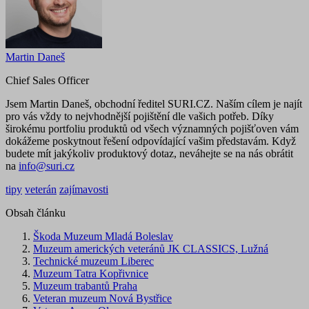
Martin Daneš
Chief Sales Officer
Jsem Martin Daneš, obchodní ředitel SURI.CZ. Naším cílem je najít
pro vás vždy to nejvhodnější pojištění dle vašich potřeb. Díky
širokému portfoliu produktů od všech významných pojišťoven vám
dokážeme poskytnout řešení odpovídající vašim představám. Když
budete mít jakýkoliv produktový dotaz, neváhejte se na nás obrátit
na
info@suri.cz
tipy
veterán
zajímavosti
Obsah článku
Škoda Muzeum Mladá Boleslav
Muzeum amerických veteránů JK CLASSICS, Lužná
Technické muzeum Liberec
Muzeum Tatra Kopřivnice
Muzeum trabantů Praha
Veteran muzeum Nová Bystřice