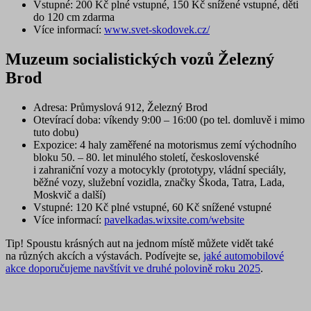
Vstupné
: 200 Kč plné vstupné, 150 Kč snížené vstupné, děti
do 120 cm zdarma
Více informací:
www.svet-skodovek.cz/
Muzeum socialistických vozů Železný
Brod
Adresa
: Průmyslová 912, Železný Brod
Otevírací doba
: víkendy 9:00 – 16:00 (po tel. domluvě i mimo
tuto dobu)
Expozice
: 4 haly zaměřené na motorismus zemí východního
bloku 50. – 80. let minulého století, československé
i zahraniční vozy a motocykly (prototypy, vládní speciály,
běžné vozy, služební vozidla, značky Škoda, Tatra, Lada,
Moskvič a další)
Vstupné
: 120 Kč plné vstupné, 60 Kč snížené vstupné
Více informací:
pavelkadas.wixsite.com/website
Tip!
Spoustu krásných aut na jednom místě můžete vidět také
na různých akcích a výstavách. Podívejte se,
jaké automobilové
akce doporučujeme navštívit ve druhé polovině roku 2025
.