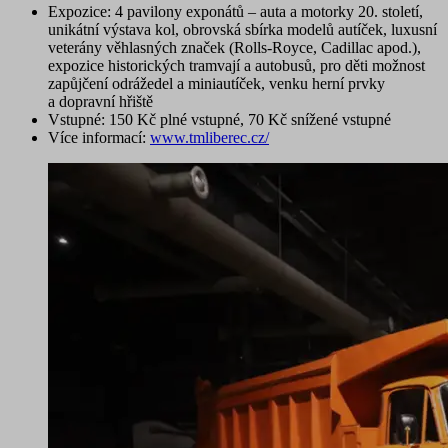
Expozice
: 4 pavilony exponátů – auta a motorky 20. století,
unikátní výstava kol, obrovská sbírka modelů autíček, luxusní
veterány věhlasných značek (Rolls-Royce, Cadillac apod.),
expozice historických tramvají a autobusů,
pro děti
možnost
zapůjčení odrážedel a miniautíček, venku herní prvky
a dopravní hřiště
Vstupné
: 150 Kč plné vstupné, 70 Kč snížené vstupné
Více informací:
www.tmliberec.cz/