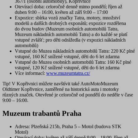
367/1 (osobní automobily), Kopřivnice
Otevírací doba
: celoročně denně mimo pondělí; říjen až
duben 9:00 – 16:00, květen až září 9:00 – 17:00
Expozice
: sbírka vozů značky Tatra, motory, množství
modelů a dalších drobných exponátů; expozice rozdělena
do dvou budov (Muzeum osobních automobilů Tatra,
Muzeum nákladních automobilů Tatra) a do každé se platí
vstupné zvlášť; pro děti odrážedla (v expozici nákladních
automobilů)
Vstupné
do Muzea nákladních automobilů Tatra
: 220 Kč plné
vstupné, 160 Kč snížené vstupné, děti do 6 let zdarma
Vstupné do Muzea osobních automobilů Tatra
: 160 Kč plné
vstupné, 120 Kč snížené vstupné, děti do 6 let zdarma
Více informací:
www.muzeumtatra.cz/
Tip!
V Kopřivnici můžete navštívit také
AutoMotoMuzeum
Oldtimer Kopřivnice
, zaměřené na historická auta i motorky
různých značek. Otevřené je celoročně od pondělí do neděle v čase
9:00 – 16:00.
Muzeum trabantů Praha
Adresa
: Plzeňská 215b, Praha 5 – Motol (budova STK
Motol)
Otevírací doba
: květen až září denně 9:00 – 18:00, říjen až