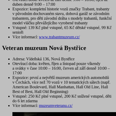
duben denně 9:00 – 17:00
Expozice
: kompletní historie vozů značky Trabant, trabanty
v původním dochovaném stavu, dobová garáž se závodním
trabantem,
pro děti
závodní dráha s modely trabantů, funkční
model vláčku převážejícího vyrobené trabanty
Vstupné
: 139 Kč plné vstupné, 65 Kč dětské vstupné, 99 Kč
senioři
Více informací:
www.trabantmuzeum.cz/
Veteran muzeum Nová Bystřice
Adresa
: Vídeňská 136, Nová Bystřice
Otevírací doba
: květen, říjen a listopad pouze víkendy
a svátky v čase 10:00 – 16:00, červen až září denně 10:00 –
17:00
Expozice
: první a největší muzeum amerických automobilů
v Čechách, více než 70 vozů v 10 tematických sálech (např.
American Boulevard, Hall Manhattan, Hall Old Line, Hall
Best of Best, Hall Old Beginning)
Vstupné
: 250 Kč plné vstupné, 200 Kč snížené vstupné, děti
do 6 let zdarma
Více informací:
muzeumveteranu.cz/