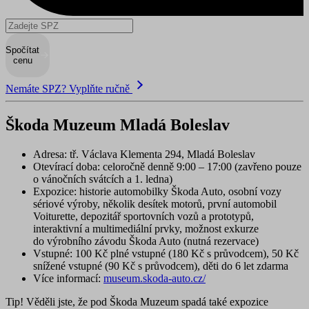
Spočítat
cenu
Nemáte SPZ? Vyplňte ručně
Škoda Muzeum Mladá Boleslav
Adresa
: tř. Václava Klementa 294, Mladá Boleslav
Otevírací doba
: celoročně denně 9:00 – 17:00 (zavřeno pouze
o vánočních svátcích a 1. ledna)
Expozice
: historie automobilky Škoda Auto, osobní vozy
sériové výroby, několik desítek motorů, první automobil
Voiturette, depozitář sportovních vozů a prototypů,
interaktivní a multimediální prvky, možnost exkurze
do výrobního závodu Škoda Auto (nutná rezervace)
Vstupné
: 100 Kč plné vstupné (180 Kč s průvodcem), 50 Kč
snížené vstupné (90 Kč s průvodcem), děti do 6 let zdarma
Více informací:
museum.skoda-auto.cz/
Tip!
Věděli jste, že pod Škoda Muzeum spadá také
expozice