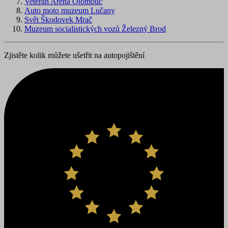
Veteran Arena Olomouc
Auto moto muzeum Lučany
Svět Škodovek Mrač
Muzeum socialistických vozů Železný Brod
Zjistěte kolik můžete ušetřit na autopojištění