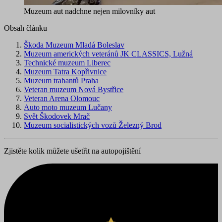
Muzeum aut nadchne nejen milovníky aut
Obsah článku
Škoda Muzeum Mladá Boleslav
Muzeum amerických veteránů JK CLASSICS, Lužná
Technické muzeum Liberec
Muzeum Tatra Kopřivnice
Muzeum trabantů Praha
Veteran muzeum Nová Bystřice
Veteran Arena Olomouc
Auto moto muzeum Lučany
Svět Škodovek Mrač
Muzeum socialistických vozů Železný Brod
Zjistěte kolik můžete ušetřit na autopojištění