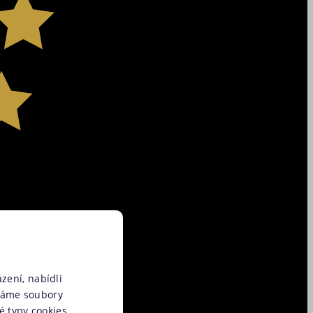
zení, nabídli
váme soubory
é typy cookies