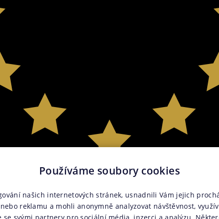
Používáme soubory cookies
gování našich internetových stránek, usnadnili Vám jejich prochá
nebo reklamu a mohli anonymně analyzovat návštěvnost, využí
e se svými partnery pro sociální média, inzerci a analýzu. Někter