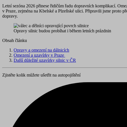
Letní sezóna 2026 přinese řidičům řadu dopravních komplikací. Omez
v Praze, zejména na Kbelské a Plzeňské ulici. Připravili jsme proto 
dopravy.
Opravy silnic budou probíhat i během letních prázdnin
Obsah článku
Opravy a omezení na dálnicích
Omezení a uzavírky v Praze
Další důležité uzavírky silnic v ČR
Zjistěte kolik můžete ušetřit na autopojištění