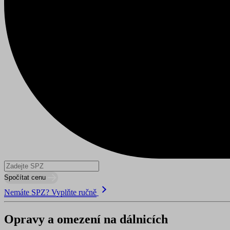
utm_medium
utm_source
affiliate
gclid
testing
leadgenia
udid
VISITOR_PRIVACY_METAD
údajů
Zásadách použí
Spočítat cenu
Nemáte SPZ? Vyplňte ručně
pfp-uid
www.suri.cz
Opravy a omezení na dálnicích
CookieScriptConsent