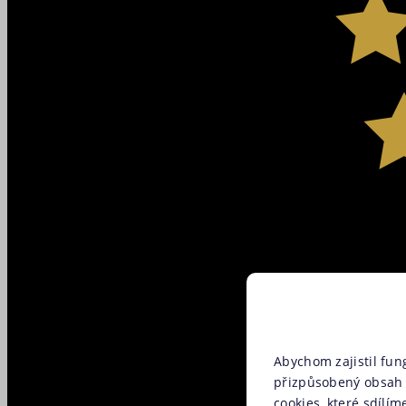
Abychom zajistil fun
přizpůsobený obsah 
cookies, které sdílím