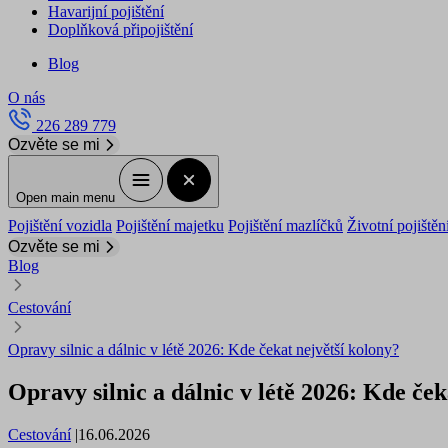
Havarijní pojištění
Doplňková připojištění
Blog
O nás
226 289 779
Ozvěte se mi
Open main menu
Pojištění vozidla
Pojištění majetku
Pojištění mazlíčků
Životní pojištěn
Ozvěte se mi
Blog
Cestování
Opravy silnic a dálnic v létě 2026: Kde čekat největší kolony?
Opravy silnic a dálnic v létě 2026: Kde ček
Cestování
|
16.06.2026