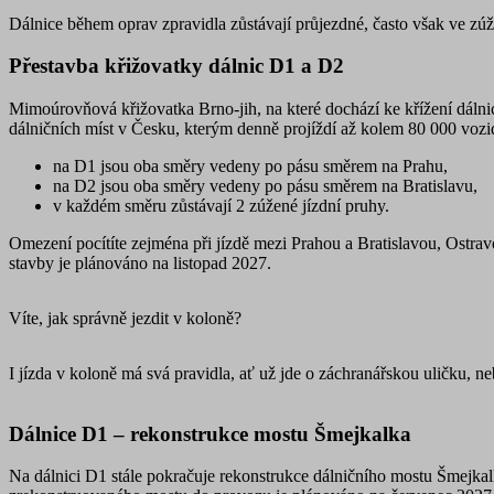
Dálnice během oprav zpravidla zůstávají průjezdné, často však ve zúž
Přestavba křižovatky dálnic D1 a D2
udaju/
Název
Název
Pos
Mimoúrovňová křižovatka Brno-jih, na které dochází ke
křížení dáln
Název
Název
__Secure-YNID
Do
dálničních míst v Česku
, kterým denně projíždí až kolem 80 000 vozi
elfsight_viewed_recently
__Secure-ROLLOUT_TOKE
_ga
_uetvid
Mi
na D1 jsou oba směry vedeny po pásu směrem na Prahu,
Co
.su
na D2 jsou oba směry vedeny po pásu směrem na Bratislavu,
v každém směru zůstávají
2 zúžené jízdní pruhy
.
_cfuvid
SM
.c.
Omezení pocítíte zejména při jízdě mezi Prahou a Bratislavou, Ostra
stavby je plánováno na listopad 2027.
_gcl_au
Go
.su
Víte, jak správně jezdit v koloně?
SRM_B
Mi
Co
.c
I jízda v koloně má svá pravidla, ať už jde o záchranářskou uličku, ne
_clck
IDE
Go
.do
Dálnice D1 – rekonstrukce mostu Šmejkalka
MR
Mi
Co
Na dálnici D1 stále pokračuje rekonstrukce dálničního mostu Šmejkal
__kla_id
.c.