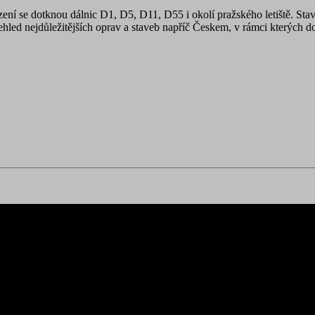
ení se dotknou dálnic D1, D5, D11, D55 i okolí pražského letiště. St
přehled nejdůležitějších oprav a staveb napříč Českem, v rámci kterýc