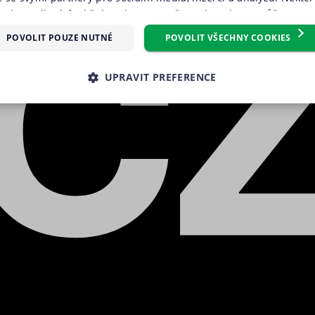
oubory cílení, funkční soubory, nezařazené soubory) můžeme vy
m, který můžete udělit zaškrtnutím políčka u příslušného druh
POVOLIT POUZE NUTNÉ
POVOLIT VŠECHNY COOKIES
reference“. Souhlas s použitím všech těchto typů cookies můžete 
knutím na tlačítko „Povolit všechny cookies“. Pokud si nepřejete 
UPRAVIT PREFERENCE
 volitelných typů cookies, klikněte na tlačítko „Povolit pouze nu
e tzv. nutné nebo funkční cookies, jejichž použití je nezbytné 
É SOUBORY
VÝKONOVÉ SOUBORY
SOUBORY CÍLENÍ
ookies můžete kdykoliv upravit na podstránce "Změnit nastavení 
 stránek. Další informace naleznete v našich
Zásadách ochrany 
RY
NEZAŘAZENÉ SOUBORY
souborů cookie
.“
é soubory
Výkonové soubory
Soubory cílení
Funkční soubory
Neza
kies zprostředkovávají základní funkčnost stránky, web bez nich nemůže fungovat. T
Poskytovatel
Vyprší
Popis
/ Doména
.suri.cz
1 den
Tento soubor cookie používáme pro správnou funkčno
záznamů bez dalšího detailu o relaci uživatele.