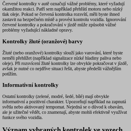
Červené kontrolky v autě označují
vážné problémy
, které
vyžadují
okamžitou reakci
. Patří sem například přehřátí motoru nebo nízký
tlak oleje. Pokud se červená kontrolka rozsvítí, měli byste
ihned
zastavit
na bezpečném místě a
provést kontrolu
vozidla. Ignorování
červené kontrolky a pokračování v jízdě může způsobit vážné
problémy vyžadující nákladné opravy.
Kontrolky žluté (oranžové) barvy
Žluté (nebo oranžové) kontrolky slouží jako
varování
, které byste
neměli přehlížet (například signalizace nízké hladiny paliva nebo
oleje). Při rozsvícení žluté kontrolky
lze obvykle pokračovat v jízdě,
avšak je nutné co nejdříve situaci řešit
, abyste předešli vážnějším
potížím.
Informativní kontrolky
Ostatní kontrolky (zelené, modré, šedé, bílé) mají obvykle
informativní
a pozitivní charakter. Upozorňují například na zapnutá
světla nebo aktivovaný tempomat. Nejedná se o důvod k obavám,
ale je užitečné vědět, co znamenají, abyste mohli efektivně využívat
funkce svého vozidla.
Význam vybraných kontrolek ve vozech