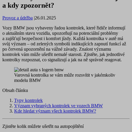
a kdy zpozornět?
Provoz a údržba
|
26.01.2025
Vozy BMW jsou vybaveny řadou kontrolek, které řidiče informují
o aktuálním stavu vozidla, upozorňují na potenciální problémy
a zajišťují bezpečnost i komfort jízdy. Každá kontrolka v autě má
svůj význam – od zelených symbolů indikujících zapnutí funkcí až
po červená upozornění na vážné závady. Znalost významu
kontrolek vám může ušetřit nemalé starosti. Zjistěte, jak jednotlivé
kontrolky rozpoznat, co signalizují a jak na ně správně reagovat.
Varovná kontrolka se vám může rozsvítit v jakémkoliv
modelu BMW
Obsah článku
Typy kontrolek
Význam vybraných kontrolek ve vozech BMW
Kde hledat význam všech kontrolek BMW?
Zjistěte kolik můžete ušetřit na autopojištění