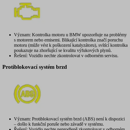
Význam: Kontrolka motoru u BMW upozorňuje na problémy
s motorem nebo emisemi. Blikající kontrolka značí poruchu
motoru (může vést k poškození katalyzátoru), svítící kontrolka
poukazuje na zhoršující se kvalitu výfukových plynů.
Řešení: Vozidlo nechte zkontrolovat v odborném servisu.
Protiblokovací systém brzd
Význam: Protiblokovací systém brzd (ABS) není k dispozici
– došlo k funkční poruše nebo závadě v systému.
Řešení: Vozidlo nechte neprodleně zkontrolovat v odborném