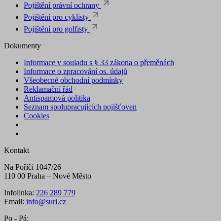
Pojištění právní ochrany
Pojištění pro cyklisty
Pojištění pro golfisty
Dokumenty
Informace v souladu s § 33 zákona o přeměnách
Informace o zpracování os. údajů
Všeobecné obchodní podmínky
Reklamační řád
Antispamová politika
Seznam spolupracujících pojišťoven
Cookies
Kontakt
Na Poříčí 1047/26
110 00 Praha – Nové Město
Infolinka:
226 289 779
Email:
info@suri.cz
Po - Pá: