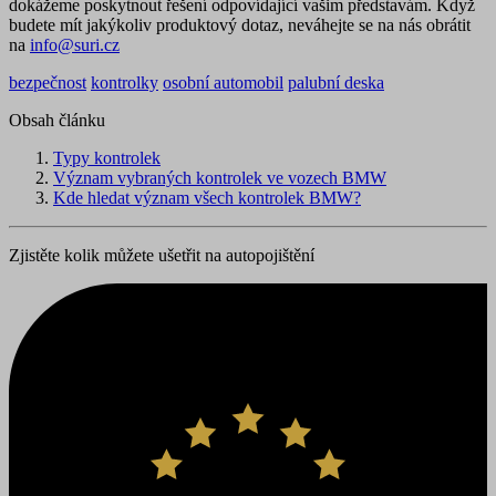
dokážeme poskytnout řešení odpovídající vašim představám. Když
budete mít jakýkoliv produktový dotaz, neváhejte se na nás obrátit
na
info@suri.cz
bezpečnost
kontrolky
osobní automobil
palubní deska
Obsah článku
Typy kontrolek
Význam vybraných kontrolek ve vozech BMW
Kde hledat význam všech kontrolek BMW?
Zjistěte kolik můžete ušetřit na autopojištění