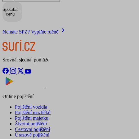
Spočítat
cenu
Nemáte SPZ? Vyplňte ručně
Srovná, sjedná, pomůže
Nyní na
Stáhnout v
Online pojištění
Pojištění vozidla
Pojištění mazlíčků
Pojištění majetku
Životní pojištění
Cestovní pojištění
Úrazové pojištění