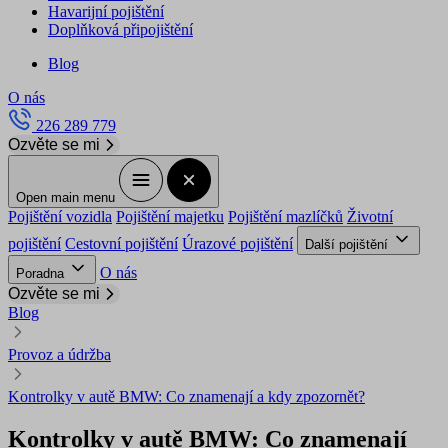
Havarijní pojištění
Doplňková připojištění
Blog
O nás
226 289 779
Ozvěte se mi
Open main menu
Pojištění vozidla
Pojištění majetku
Pojištění mazlíčků
Životní
pojištění
Cestovní pojištění
Úrazové pojištění
Další pojištění
O nás
Poradna
Ozvěte se mi
Blog
Provoz a údržba
Kontrolky v autě BMW: Co znamenají a kdy zpozornět?
Kontrolky v autě BMW: Co znamenají