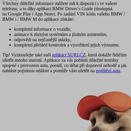
Všechny důležité informace můžete mít k dispozici i ve vašem
telefonu, a to díky
aplikaci BMW Driver´s Guide
(dostupná
na Google Play i App Store). Po zadání VIN kódu vašeho BMW /
BMW i / BMW M do aplikace získáte:
kompletní informace o vozidle,
animace k různým systémům a jízdním asistentům,
odpovědi na nejčastější otázky,
kompletní přehled kontrolek a vysvětlení jejich významu
.
Tip!
Vyzkoušejte také naši
aplikaci SURI.CZ
, která dokáže řidičům
ušetřit mnoho starostí. Aplikace za vás pohlídá důležité termíny
spojené s provozem auta, poradí, co dělat při dopravní nehodě a jak
nahlásit pojistnou událost a pomůže vám ušetřit na
pojištění auta
.