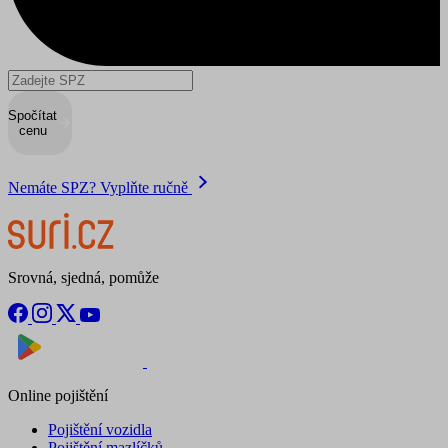
Spočítat
cenu
Nemáte SPZ? Vyplňte ručně
Srovná, sjedná, pomůže
Nyní na
Stáhnout v
Online pojištění
Pojištění vozidla
Pojištění mazlíčků