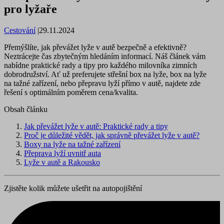
pro lyžaře
Cestování
|
29.11.2024
Přemýšlíte, jak převážet lyže v autě bezpečně a efektivně?
Neztrácejte čas zbytečným hledáním informací. Náš článek vám
nabídne praktické rady a tipy pro každého milovníka zimních
dobrodružství. Ať už preferujete střešní box na lyže, box na lyže
na tažné zařízení, nebo přepravu lyží přímo v autě, najdete zde
řešení s optimálním poměrem cena/kvalita.
Obsah článku
Jak převážet lyže v autě: Praktické rady a tipy
Proč je důležité vědět, jak správně převážet lyže v autě?
Boxy na lyže na tažné zařízení
Přeprava lyží uvnitř auta
Lyže v autě a Rakousko
Zjistěte kolik můžete ušetřit na autopojištění