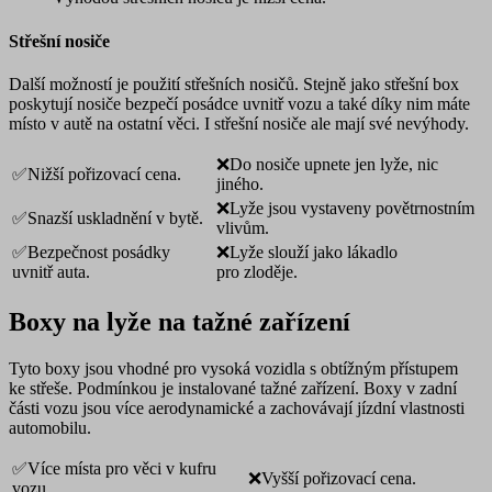
Střešní nosiče
Další možností je použití střešních nosičů. Stejně jako střešní box
poskytují nosiče bezpečí posádce uvnitř vozu a také díky nim máte
místo v autě na ostatní věci. I střešní nosiče ale mají své nevýhody.
❌Do nosiče upnete jen lyže, nic
✅Nižší pořizovací cena.
jiného.
❌Lyže jsou vystaveny povětrnostním
✅Snazší uskladnění v bytě.
vlivům.
✅Bezpečnost posádky
❌Lyže slouží jako lákadlo
uvnitř auta.
pro zloděje.
Boxy na lyže na tažné zařízení
Tyto boxy jsou vhodné pro vysoká vozidla s obtížným přístupem
ke střeše. Podmínkou je instalované tažné zařízení. Boxy v zadní
části vozu jsou více aerodynamické a zachovávají jízdní vlastnosti
automobilu.
✅Více místa pro věci v kufru
❌Vyšší pořizovací cena.
vozu.