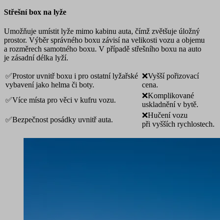
Střešní box na lyže
Umožňuje umístit lyže mimo kabinu auta, čímž zvětšuje úložný
prostor. Výběr správného boxu závisí na velikosti vozu a objemu
a rozměrech samotného boxu. V případě střešního boxu na auto
je zásadní délka lyží.
✅Prostor uvnitř boxu i pro ostatní lyžařské
❌Vyšší pořizovací
vybavení jako helma či boty.
cena.
❌Komplikované
✅Více místa pro věci v kufru vozu.
uskladnění v bytě.
❌Hučení vozu
✅Bezpečnost posádky uvnitř auta.
při vyšších rychlostech.