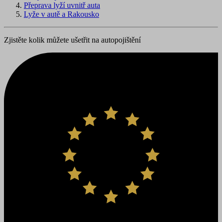
Přeprava lyží uvnitř auta
Lyže v autě a Rakousko
Zjistěte kolik můžete ušetřit na autopojištění