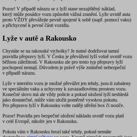
Pozor!
V případě nárazu se z lyží stane nezajištěný náklad,
který může posádce vozu způsobit vážná zranění. Lyže uvnitř auta
proto
VŽDY
převážejte pevně spojené k sobě (např. pomocí vaku)
a přichycené k pevné části vozidla.
Lyže v autě a Rakousko
Chystáte se na rakouské vrcholky? Je nutné dodržovat tamní
pravidla přepravy lyží. V Česku je převážení lyží volně uvnitř vozu
běžnou záležitostí. V
Rakousku
ale pro tento typ přepravy lyží
pochopení nemají. Důvodem je právě výše zmíněné nebezpeční
v případě nárazu.
Lyže v interiéru vozu je možné převážet jen tehdy, jsou-li
zabaleny
ve speciálním vaku a uchyceny k zavazadlovému prostoru vozu
.
Konečné slovo má ale vždy policie a pokud uložení lyží neshledá
jako dostatečné, může vám uložit poměrně
vysokou pokutu
.
Pro přepravu lyží v Rakousku volte raději střešní box či nosiče.
Pozor!
Pravidla pro bezpečné uložení nákladu uvnitř vozu platí
v celé Evropě, nikoliv jen v Rakousku.
Pokuta vám v Rakousku hrozí také tehdy, pokud nemáte