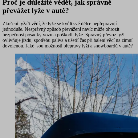
Proč je důležité vědět, jak správně
převážet lyže v autě?
Zkušení lyžaři vědí, že lyže se kvůli své délce nepřepravují
jednoduše. Nesprávný způsob převážení navíc může ohrozit
bezpečnost posádky vozu a poškodit lyže. Správný převoz lyží
ovlivňuje jízdu, spotřebu paliva a ušetří čas při balení věcí na zimní
dovolenou. Jaké jsou možnosti přepravy lyží a snowboardů v autě?