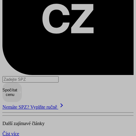
Spočítat
cenu
Nemáte SPZ? Vyplňte ručně
Další zajímavé články
Číst více