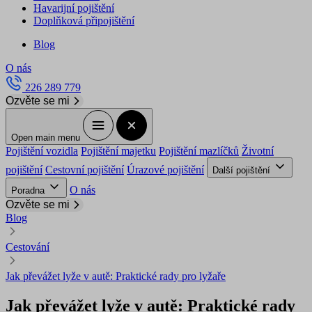
Havarijní pojištění
Doplňková připojištění
Blog
O nás
226 289 779
Ozvěte se mi
Open main menu
Pojištění vozidla
Pojištění majetku
Pojištění mazlíčků
Životní
pojištění
Cestovní pojištění
Úrazové pojištění
Další pojištění
O nás
Poradna
Ozvěte se mi
Blog
Cestování
Jak převážet lyže v autě: Praktické rady pro lyžaře
Jak převážet lyže v autě: Praktické rady