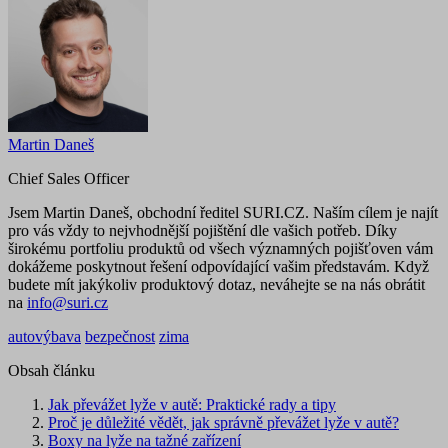
Martin Daneš
Chief Sales Officer
Jsem Martin Daneš, obchodní ředitel SURI.CZ. Naším cílem je najít
pro vás vždy to nejvhodnější pojištění dle vašich potřeb. Díky
širokému portfoliu produktů od všech významných pojišťoven vám
dokážeme poskytnout řešení odpovídající vašim představám. Když
budete mít jakýkoliv produktový dotaz, neváhejte se na nás obrátit
na
info@suri.cz
autovýbava
bezpečnost
zima
Obsah článku
Jak převážet lyže v autě: Praktické rady a tipy
Proč je důležité vědět, jak správně převážet lyže v autě?
Boxy na lyže na tažné zařízení