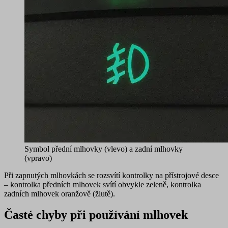
Symbol přední mlhovky (vlevo) a zadní mlhovky
(vpravo)
Při zapnutých mlhovkách se rozsvítí kontrolky na přístrojové desce
– kontrolka předních mlhovek svítí obvykle zeleně, kontrolka
zadních mlhovek oranžově (žlutě).
Časté chyby při používání mlhovek