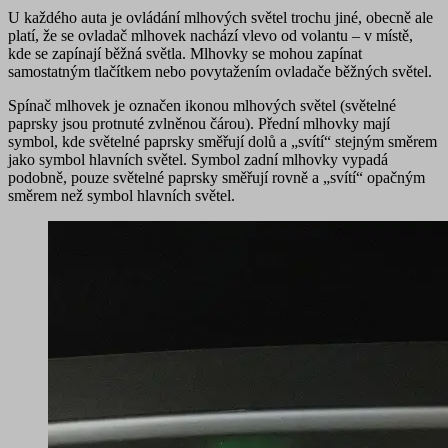
U každého auta je ovládání mlhových světel trochu jiné, obecně ale
platí, že se ovladač mlhovek nachází
vlevo od volantu
– v místě,
kde se zapínají běžná světla. Mlhovky se mohou zapínat
samostatným tlačítkem nebo povytažením ovladače běžných světel.
Spínač mlhovek je označen ikonou mlhových světel (světelné
paprsky jsou protnuté zvlněnou čárou).
Přední mlhovky
mají
symbol, kde světelné paprsky směřují dolů a „svítí“ stejným směrem
jako symbol hlavních světel. Symbol
zadní mlhovky
vypadá
podobně, pouze světelné paprsky směřují rovně a „svítí“ opačným
směrem než symbol hlavních světel.