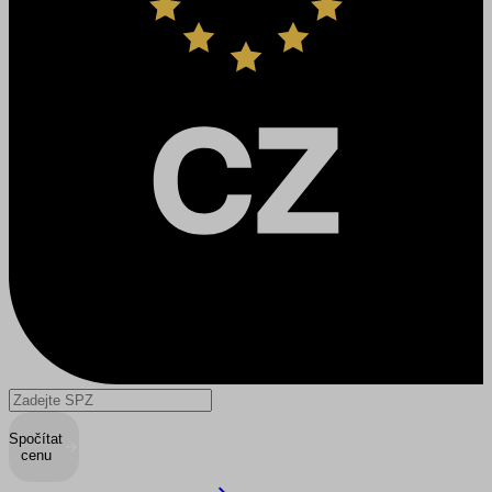
Spočítat
cenu