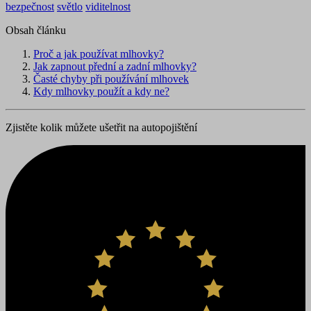
bezpečnost
světlo
viditelnost
Obsah článku
Proč a jak používat mlhovky?
Jak zapnout přední a zadní mlhovky?
Časté chyby při používání mlhovek
Kdy mlhovky použít a kdy ne?
Zjistěte kolik můžete ušetřit na autopojištění