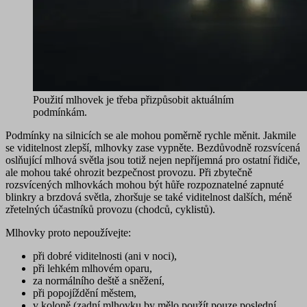
Použití mlhovek je třeba přizpůsobit aktuálním
podmínkám.
Podmínky na silnicích se ale mohou poměrně rychle měnit. Jakmile
se viditelnost zlepší, mlhovky zase vypněte.
Bezdůvodně rozsvícená
oslňující mlhová světla
jsou totiž nejen
nepříjemná
pro ostatní řidiče,
ale mohou také
ohrozit bezpečnost provozu
. Při zbytečně
rozsvícených mlhovkách mohou být hůře rozpoznatelné zapnuté
blinkry a brzdová světla, zhoršuje se také viditelnost dalších, méně
zřetelných účastníků provozu (chodců, cyklistů).
Mlhovky proto
nepoužívejte
:
při dobré viditelnosti (ani v noci),
při lehkém mlhovém oparu,
za normálního deště a sněžení,
při popojíždění městem,
v koloně (zadní mlhovku by mělo použít pouze poslední