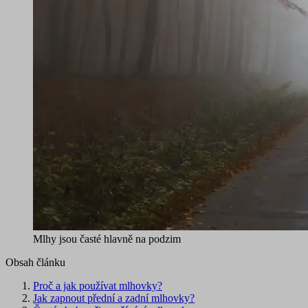
Mlhy jsou časté hlavně na podzim
Obsah článku
Proč a jak používat mlhovky?
Jak zapnout přední a zadní mlhovky?