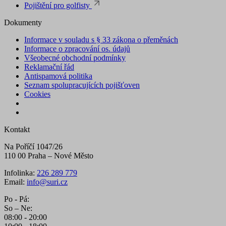
Pojištění pro golfisty
Dokumenty
Informace v souladu s § 33 zákona o přeměnách
Informace o zpracování os. údajů
Všeobecné obchodní podmínky
Reklamační řád
Antispamová politika
Seznam spolupracujících pojišťoven
Cookies
Kontakt
Na Poříčí 1047/26
110 00 Praha – Nové Město
Infolinka:
226 289 779
Email:
info@suri.cz
Po - Pá:
So – Ne:
08:00 - 20:00