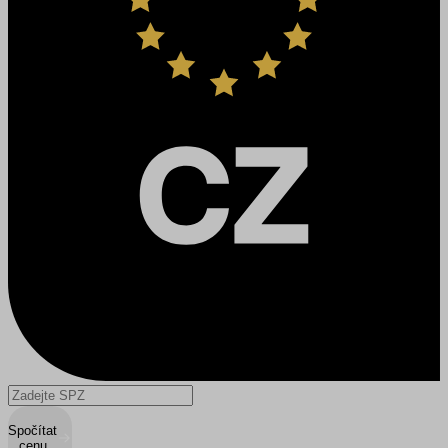
Spočítat
cenu