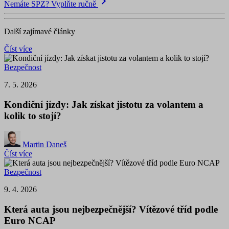
Nemáte SPZ? Vyplňte ručně
Další zajímavé články
Číst více
Bezpečnost
7. 5. 2026
Kondiční jízdy: Jak získat jistotu za volantem a
kolik to stojí?
Martin Daneš
Číst více
Bezpečnost
9. 4. 2026
Která auta jsou nejbezpečnější? Vítězové tříd podle
Euro NCAP