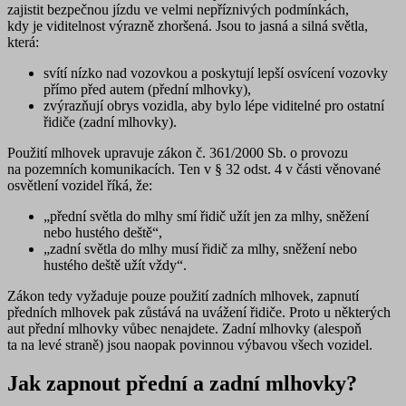
zajistit bezpečnou jízdu ve velmi nepříznivých podmínkách,
kdy je viditelnost výrazně zhoršená. Jsou to jasná a silná světla,
která:
svítí nízko nad vozovkou a poskytují
lepší osvícení vozovky
přímo před autem
(přední mlhovky),
zvýrazňují obrys vozidla
, aby bylo
lépe viditelné
pro ostatní
řidiče (zadní mlhovky).
Použití mlhovek upravuje zákon č. 361/2000 Sb. o provozu
na pozemních komunikacích. Ten v § 32 odst. 4 v části věnované
osvětlení vozidel říká, že:
„
přední světla do mlhy
smí
řidič užít jen za mlhy, sněžení
nebo hustého deště“,
„
zadní světla do mlhy
musí
řidič za mlhy, sněžení nebo
hustého deště užít vždy“.
Zákon tedy vyžaduje pouze použití zadních mlhovek, zapnutí
předních mlhovek pak zůstává na uvážení řidiče. Proto u některých
aut přední mlhovky vůbec nenajdete. Zadní mlhovky (alespoň
ta na levé straně) jsou naopak povinnou výbavou všech vozidel.
Jak zapnout přední a zadní mlhovky?