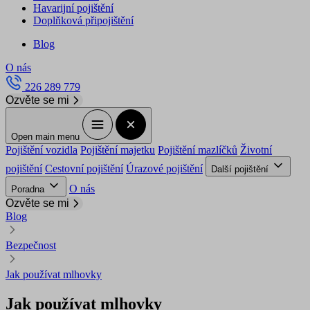
Havarijní pojištění
Doplňková připojištění
Blog
O nás
226 289 779
Ozvěte se mi
Open main menu
Pojištění vozidla
Pojištění majetku
Pojištění mazlíčků
Životní
pojištění
Cestovní pojištění
Úrazové pojištění
Další pojištění
O nás
Poradna
Ozvěte se mi
Blog
Bezpečnost
Jak používat mlhovky
Jak používat mlhovky