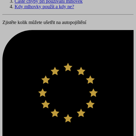
Časté chyby při používání mlhovek
Kdy mlhovky použít a kdy ne?
Zjistěte kolik můžete ušetřit na autopojištění