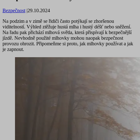
Bezpečnost
|
29.10.2024
Na podzim a v zimě se řidiči často potýkají se zhoršenou
viditelností. Výhled ztěžuje hustá mlha i hustý déšť nebo sněžení.
Na řadu pak přichází mlhová světla, která přispívají k bezpečnější
jízdě. Nevhodně použité mlhovky mohou naopak bezpečnost
provozu ohrozit. Připomeňme si proto, jak mlhovky používat a jak
je zapnout.