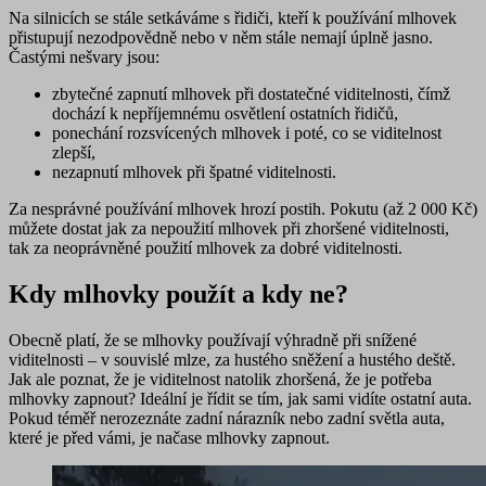
Na silnicích se stále setkáváme s řidiči, kteří k používání mlhovek
přistupují nezodpovědně nebo v něm stále nemají úplně jasno.
Častými nešvary jsou:
zbytečné zapnutí mlhovek při dostatečné viditelnosti, čímž
dochází k nepříjemnému osvětlení ostatních řidičů,
ponechání rozsvícených mlhovek i poté, co se viditelnost
zlepší,
nezapnutí mlhovek při špatné viditelnosti.
Za nesprávné používání mlhovek
hrozí postih
. Pokutu (až 2 000 Kč)
můžete dostat jak za nepoužití mlhovek při zhoršené viditelnosti,
tak za neoprávněné použití mlhovek za dobré viditelnosti.
Kdy mlhovky použít a kdy ne?
Obecně platí, že se mlhovky používají
výhradně při snížené
viditelnosti – v souvislé mlze, za hustého sněžení a hustého deště
.
Jak ale poznat, že je viditelnost natolik zhoršená, že je potřeba
mlhovky zapnout? Ideální je řídit se tím,
jak sami vidíte ostatní auta
.
Pokud téměř nerozeznáte zadní nárazník nebo zadní světla auta,
které je před vámi, je načase mlhovky zapnout.