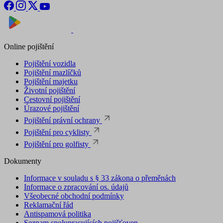
Nyní na
Stáhnout v
Online pojištění
Pojištění vozidla
Pojištění mazlíčků
Pojištění majetku
Životní pojištění
Cestovní pojištění
Úrazové pojištění
Pojištění právní ochrany
Pojištění pro cyklisty
Pojištění pro golfisty
Dokumenty
Informace v souladu s § 33 zákona o přeměnách
Informace o zpracování os. údajů
Všeobecné obchodní podmínky
Reklamační řád
Antispamová politika
Seznam spolupracujících pojišťoven