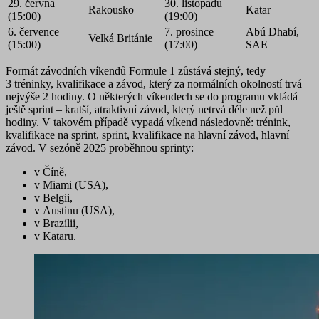
29. června
30. listopadu
Rakousko
Katar
(15:00)
(19:00)
6. července
7. prosince
Abú Dhabí,
Velká Británie
(15:00)
(17:00)
SAE
Formát závodních víkendů Formule 1 zůstává stejný, tedy
3 tréninky, kvalifikace a závod, který za normálních okolností trvá
nejvýše 2 hodiny. O některých víkendech se do programu vkládá
ještě sprint – kratší, atraktivní závod, který netrvá déle než půl
hodiny. V takovém případě vypadá víkend následovně: trénink,
kvalifikace na sprint, sprint, kvalifikace na hlavní závod, hlavní
závod. V sezóně 2025 proběhnou
sprinty
:
v Číně,
v Miami (USA),
v Belgii,
v Austinu (USA),
v Brazílii,
v Kataru.