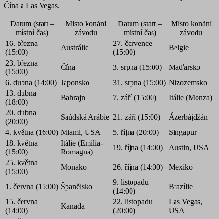
Čína a Las Vegas.
Datum (start –
Místo konání
Datum (start –
Místo konání
místní čas)
závodu
místní čas)
závodu
16. března
27. července
Austrálie
Belgie
(15:00)
(15:00)
23. března
Čína
3. srpna (15:00)
Maďarsko
(15:00)
6. dubna (14:00)
Japonsko
31. srpna (15:00)
Nizozemsko
13. dubna
Bahrajn
7. září (15:00)
Itálie (Monza)
(18:00)
20. dubna
Saúdská Arábie
21. září (15:00)
Ázerbájdžán
(20:00)
4. května (16:00)
Miami, USA
5. října (20:00)
Singapur
18. května
Itálie (Emilia-
19. října (14:00)
Austin, USA
(15:00)
Romagna)
25. května
Monako
26. října (14:00)
Mexiko
(15:00)
9. listopadu
1. června (15:00)
Španělsko
Brazílie
(14:00)
15. června
22. listopadu
Las Vegas,
Kanada
(14:00)
(20:00)
USA