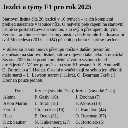
Jezdci a týmy F1 pro rok 2025
Startovní listina čítá 20 jezdců v 10 týmech – jejich kompletní
přehled naleznete v tabulce níže. O největší překvapení na startovní
listině se postaral Lewis
Hamilton, a to svým přestupem do týmu
Ferrari
. Tam bude sedminásobný mistr světa Formule 1 a dosavadní
tvář Mercedesu (2013 – 2024) působit po boku Charlese Leclerca.
V důsledku Hamiltonova přestupu došlo k dalším přesunům
a změnám na startovní listině, kde se objevilo také několik
nováčků
.
Sezóna 2025 bude první kompletní závodní sezónou hned
pro 6 jezdců. Vůbec poprvé se na start F1 postaví A. K. Antonelli,
G. Bortoleto a I. Hadjar. Ostatní nováčci mají za sebou jen několik
málo startů – L. Lawson startoval 11krát, O. Bearman 3krát a J.
Doohan pouze jednou.
Tým
Jezdec (závodní číslo)
Jezdec (závodní číslo)
Alpine
P. Gasly (10)
J. Doohan (7)
Aston Martin
L. Stroll (18)
F. Alonso (14)
Ferrari
Ch. Leclerc (16)
L. Hamilton (44)
Haas
E. Ocon (31)
O. Bearman (87)
Kick Sauber
N. Hülkenberg (27)
G. Bortoleto (5)