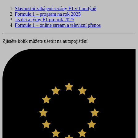
Slavnostní zahájení sezóny F1 v Londýně
Formule 1 – program na rok 2025
Jezdci a týmy F1 pro rok 2025
Formule 1 – online stream a televizní přenos
Zjistěte kolik můžete ušetřit na autopojištění