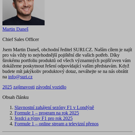
Martin Daneš
Chief Sales Officer
Jsem Martin Daneš, obchodní ředitel SURI.CZ. Naším cílem je najít
pro vás vždy to nejvhodnější pojištění dle vašich potřeb. Díky
širokému portfoliu produktů od všech významných pojišťoven vám
dokážeme poskytnout řešení odpovídající vašim představám. Když
budete mít jakýkoliv produktový dotaz, neváhejte se na nás obrátit
na
info@suri.cz
2025
zajímavosti
závodní vozidlo
Obsah článku
Slavnostní zahájení sezóny F1 v Londýně
Formule 1 – program na rok 2025
Jezdci a týmy F1 pro rok 2025
Formule 1 – online stream a televizní přenos