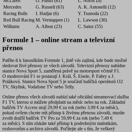
McLaren
O. Piastri (81)
L. Norris (4)
Mercedes
G. Russell (63)
A. K. Antonelli (12)
Racing Bulls
I. Hadjar (6)
Y. Tsunoda (22)
Red Bull Racing
M. Verstappen (1)
L. Lawson (30)
Williams
A. Albon (23)
C. Sainz (55)
Formule 1 – online stream a televizní
přenos
Patříte-li k fanouškům Formule 1, jistě vás zajímá, kde bude možné
sledovat živé přenosy ze všech závodů. Televizní přenosy nabídne
stanice Nova Sport 5
, zaměřená právě na motorsport včetně F1.
O moderování F1 se postarají J. Král, Š. Eisele, P. Fabry a J.
Poláková. Stanice Nova Sport 5 je součástí balíčků operátorů O2
TV, Skylink, Vodafone TV nebo Telly.
Online přenos
všech závodů nabízí také oficiální
streamovací služba
F1 TV
, kterou si můžete předplatit na měsíc nebo na rok. Základní
balíček TV Access stojí 29,99 € za rok (nebo 3,99 € za měsíc),
pokud ovšem chcete mít přístup k živému přenosu závodů, musíte
zvolit dražší balíček TV Pro za 59,99 € za rok (nebo 7,49 €
za měsíc). S ním získáte také přístup k podrobným statistikám,
rozhovorům a archivu závodů. Počítejte ale s tím, že veškerý