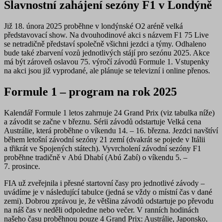
Slavnostní zahájení sezóny F1 v Londýně
Již 18. února 2025 proběhne v londýnské O2 aréně velká
představovací show. Na dvouhodinové akci s názvem
F1 75 Live
se netradičně představí
společně všichni jezdci a týmy
. Odhaleno
bude také zbarvení vozů jednotlivých stájí pro sezónu 2025. Akce
má být zároveň oslavou 75. výročí závodů Formule 1. Vstupenky
na akci jsou již vyprodané, ale plánuje se televizní i online přenos.
Formule 1 – program na rok 2025
Kalendář Formule 1 letos zahrnuje
24 Grand Prix
(viz tabulka níže)
a závodit se začne v březnu. Sérii závodů
odstartuje Velká cena
Austrálie
, která proběhne o víkendu 14. – 16. března. Jezdci navštíví
během letošní závodní sezóny
21 zemí
(dvakrát se pojede v Itálii
a třikrát ve Spojených státech).
Vyvrcholení
závodní sezóny F1
proběhne tradičně
v Abú Dhabí
(Abú Zabí) o víkendu 5. –
7. prosince.
FIA už zveřejnila i přesné startovní časy pro jednotlivé závody –
uvádíme je v následující tabulce (jedná se vždy o místní čas v dané
zemi). Dobrou zprávou je, že většina závodů odstartuje po převodu
na náš čas v neděli odpoledne nebo večer. V ranních hodinách
našeho času proběhnou pouze 4 Grand Prix: Austrálie, Japonsko,