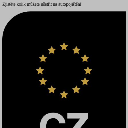
Zjistěte kolik můžete ušetřit na autopojištění