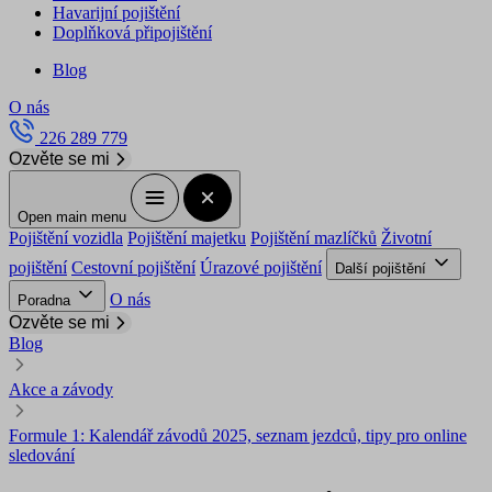
Havarijní pojištění
Doplňková připojištění
Blog
O nás
226 289 779
Ozvěte se mi
Open main menu
Pojištění vozidla
Pojištění majetku
Pojištění mazlíčků
Životní
pojištění
Cestovní pojištění
Úrazové pojištění
Další pojištění
O nás
Poradna
Ozvěte se mi
Blog
Akce a závody
Formule 1: Kalendář závodů 2025, seznam jezdců, tipy pro online
sledování