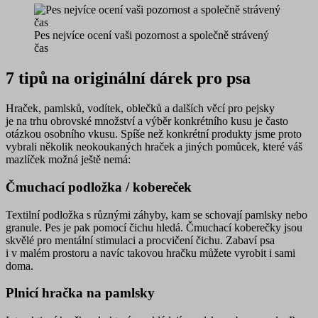
Pes nejvíce ocení vaši pozornost a společně strávený
čas
7 tipů na originální dárek pro psa
Hraček, pamlsků, vodítek, oblečků a dalších věcí pro pejsky
je na trhu obrovské množství a výběr konkrétního kusu je často
otázkou osobního vkusu. Spíše než konkrétní produkty jsme proto
vybrali několik neokoukaných hraček a jiných pomůcek, které váš
mazlíček možná ještě nemá:
Čmuchací podložka / kobereček
Textilní podložka s různými záhyby, kam se schovají pamlsky nebo
granule. Pes je pak pomocí čichu hledá. Čmuchací koberečky jsou
skvělé pro mentální stimulaci a procvičení čichu. Zabaví psa
i v malém prostoru a navíc takovou hračku můžete vyrobit i sami
doma.
Plnicí hračka na pamlsky