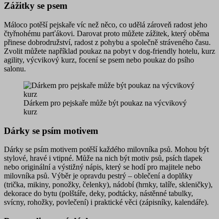
Zážitky se psem
Máloco potěší pejskaře víc než něco, co udělá zároveň radost jeho
čtyřnohému parťákovi. Darovat proto můžete zážitek, který oběma
přinese dobrodružství, radost z pohybu a společně stráveného času.
Zvolit můžete například
poukaz
na pobyt v dog-friendly hotelu, kurz
agility, výcvikový kurz, focení se psem nebo poukaz do psího
salonu.
Dárkem pro pejskaře může být poukaz na výcvikový
kurz
Dárky se psím motivem
Dárky se psím motivem potěší každého milovníka psů. Mohou být
stylové, hravé i vtipné. Může na nich být motiv psů, psích tlapek
nebo originální a výstižný nápis, který se hodí pro majitele nebo
milovníka psů. Výběr je opravdu pestrý – oblečení a doplňky
(trička, mikiny, ponožky, čelenky), nádobí (hrnky, talíře, skleničky),
dekorace do bytu (polštáře, deky, podtácky, nástěnné tabulky,
svícny, rohožky, povlečení) i praktické věci (zápisníky, kalendáře).