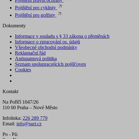
Pojištění právní ochrany
Pojištění pro cyklisty
Pojištění pro golfisty
Dokumenty
Informace v souladu s § 33 zákona o přeměnách
Informace o zpracování os. údajů
Všeobecné obchodní podmínky
Reklamační řád
Antispamová politika
Seznam spolupracujících pojišťoven
Cookies
Kontakt
Na Poříčí 1047/26
110 00 Praha – Nové Město
Infolinka:
226 289 779
Email:
info@suri.cz
Po - Pá: